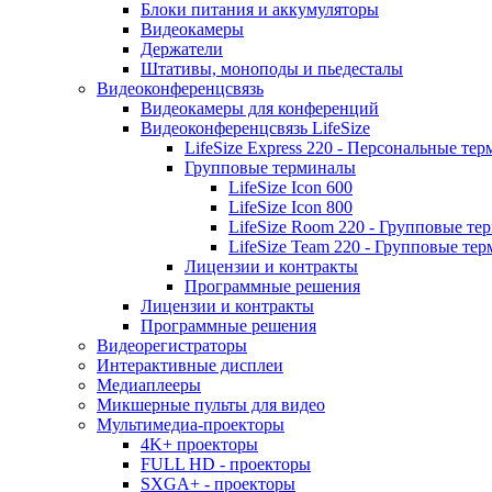
Блоки питания и аккумуляторы
Видеокамеры
Держатели
Штативы, моноподы и пьедесталы
Видеоконференцсвязь
Видеокамеры для конференций
Видеоконференцсвязь LifeSize
LifeSize Express 220 - Персональные т
Групповые терминалы
LifeSize Icon 600
LifeSize Icon 800
LifeSize Room 220 - Групповые т
LifeSize Team 220 - Групповые т
Лицензии и контракты
Программные решения
Лицензии и контракты
Программные решения
Видеорегистраторы
Интерактивные дисплеи
Медиаплееры
Микшерные пульты для видео
Мультимедиа-проекторы
4K+ проекторы
FULL HD - проекторы
SXGA+ - проекторы