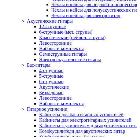
Чехлы и кейсы для педалей и процессор
Чехлы и кейсы для полуакустических ги
Чехлы и кейсы для электрогитар
Акустические гитары
12-струнные
6-струнные (мет. струны)
Классические (нейлон. струны)
Левосторонние
Наборы и комплекты
Семиструнные гитары
Электроакустические гитары
Бас-гитары
4-струнные
5-струнные
6-струнные
Акустические
Безладовые
Левосторонние
Наборы и комплекты
Гитарное усиление
Кабинеты для бас-гитарных усилителей
Кабинеты для электрогитарных усилителей
Кабинеты к усилителям для акустических гит
Комбоусилители для акустических гитар
Комбоусилители для бас-гитар