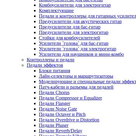
Комбоусилители для электрогитар
Комплектующие
Педали и контроллеры для гитарных усилите
Предусилители для акустических гитар
Предусилители для бас-гитар
Предусилители для электрогитар
Стойки для комбоусилителей
Усилители `голова` для бас-гитар
Усилители `голова` для электрогитар
Усилители для наушников и мини-комбо
Контроллеры и педали
Педали эффектов
Блоки питания
Лайн-селекторы и маршрутизаторы
Моделирующие и специальные педали эффек
Патч-кабели и разъемы для педалей
Педали Chorus
Педали Compressor и Equalizer
Педали Flanger
Педали Noise Gate
Педали Octaver и Pitch
Педали Overdrive и Distortion
Педали Phaser
Педали Reverb/Delay