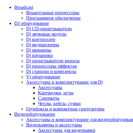
Broadcast
Вещательные процессоры
Программное обеспечение
DJ оборудование
Dj CD-проигрыватели
Dj звуковые модули
Dj контроллер
Dj медиаплееры
Dj микшеры
Dj наушники
Dj проигрыватели винила
Dj процессоры эффектов
Dj станции и комплекты
Vj оборудование
Аксессуары и комплектующие для Dj
Аксессуары
Картриджи, иглы
Слипматы
Чехлы, кейсы, сумки
Грувбоксы и компактные синтезаторы
Видеооборудование
Аксессуары и комплектующие для видеооборудова
Видеокамеры и аксессуары
Аксессуары для видеокамер