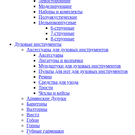
Левосторонние
Моделирующие
Наборы и комплекты
Полуакустические
Цельнокорпусные
6-струнные
7-струнные
8-струнные
Духовые инструменты
Аксессуары для духовых инструментов
Аксессуары
Лигатуры и колпачки
Мундштуки для духовых инструментов
Пульты для нот для духовых инструментов
Ремни
Средства для ухода
Трости
Чехлы и кейсы
Армянские Дудуки
Баритоны
Валторны
Вистл
Гобои
Горны
Губные гармошки