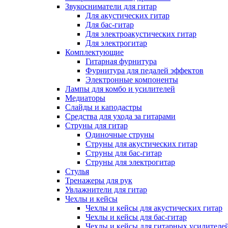
Звукосниматели для гитар
Для акустических гитар
Для бас-гитар
Для электроакустических гитар
Для электрогитар
Комплектующие
Гитарная фурнитура
Фурнитура для педалей эффектов
Электронные компоненты
Лампы для комбо и усилителей
Медиаторы
Слайды и каподастры
Средства для ухода за гитарами
Струны для гитар
Одиночные струны
Струны для акустических гитар
Струны для бас-гитар
Струны для электрогитар
Стулья
Тренажеры для рук
Увлажнители для гитар
Чехлы и кейсы
Чехлы и кейсы для акустических гитар
Чехлы и кейсы для бас-гитар
Чехлы и кейсы для гитарных усилителе