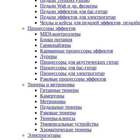
Педали Tremolo/Vibrato
Педали Wah и др. фильтры
Педали эффектов для бас-гитар
Педали эффектов для электрогитар
Чехлы и кейсы для педалей эффектов, педалб
Процессоры эффектов
MIDI-контроллеры
Блоки питания
Гармонайзеры
Карманные процессоры эффектов
Луперы
Процессоры для акустических гитар
Процессоры для бас-гитар
Процессоры для электрогитар
Рэковые процессоры эффектов
Тюнеры и метрономы
Гитарные тюнеры
Камертоны
Метрономы
Педальные тюнеры
Рэковые тюнеры
Тюнеры-клипсы
Универсальные устройства
Хроматические тюнеры
Электрогитары