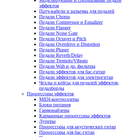
Моделирующие и специальные педали
эффектов
Патч-кабели и разъемы для педалей
Педали Chorus
Педали Compressor и Equalizer
Педали Flanger
Педали Noise Gate
Педали Octaver и Pitch
Педали Overdrive и Distortion
Педали Phaser
Педали Reverb/Delay
Педали Tremolo/Vibrato
Педали Wah и др. фильтры
Педали эффектов для бас-гитар
Педали эффектов для электрогитар
Чехлы и кейсы для педалей эффектов,
педалборды
Процессоры эффектов
MIDI-контроллеры
Блоки питания
Гармонайзеры
Карманные процессоры эффектов
Луперы
Процессоры для акустических гитар
Процессоры для бас-гитар