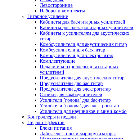
Левосторонние
Наборы и комплекты
Гитарное усиление
Кабинеты для бас-гитарных усилителей
Кабинеты для электрогитарных усилителей
Кабинеты к усилителям для акустических
гитар
Комбоусилители для акустических гитар
Комбоусилители для бас-гитар
Комбоусилители для электрогитар
Комплектующие
Педали и контроллеры для гитарных
усилителей
Предусилители для акустических гитар
Предусилители для бас-гитар
Предусилители для электрогитар
Стойки для комбоусилителей
Усилители `голова` для бас-гитар
Усилители `голова` для электрогитар
Усилители для наушников и мини-комбо
Контроллеры и педали
Педали эффектов
Блоки питания
Лайн-селекторы и маршрутизаторы