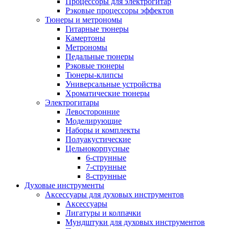
Процессоры для электрогитар
Рэковые процессоры эффектов
Тюнеры и метрономы
Гитарные тюнеры
Камертоны
Метрономы
Педальные тюнеры
Рэковые тюнеры
Тюнеры-клипсы
Универсальные устройства
Хроматические тюнеры
Электрогитары
Левосторонние
Моделирующие
Наборы и комплекты
Полуакустические
Цельнокорпусные
6-струнные
7-струнные
8-струнные
Духовые инструменты
Аксессуары для духовых инструментов
Аксессуары
Лигатуры и колпачки
Мундштуки для духовых инструментов