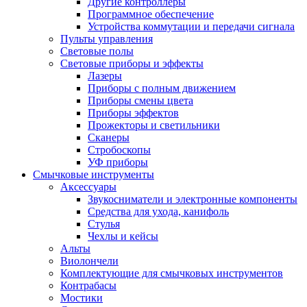
Другие контроллеры
Программное обеспечение
Устройства коммутации и передачи сигнала
Пульты управления
Световые полы
Световые приборы и эффекты
Лазеры
Приборы с полным движением
Приборы смены цвета
Приборы эффектов
Прожекторы и светильники
Сканеры
Стробоскопы
УФ приборы
Смычковые инструменты
Аксессуары
Звукосниматели и электронные компоненты
Средства для ухода, канифоль
Стулья
Чехлы и кейсы
Альты
Виолончели
Комплектующие для смычковых инструментов
Контрабасы
Мостики