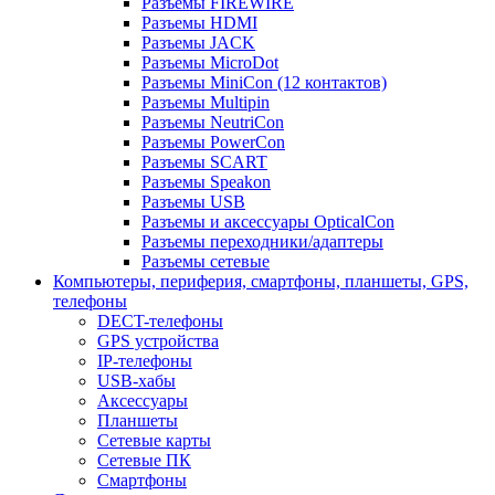
Разъемы FIREWIRE
Разъемы HDMI
Разъемы JACK
Разъемы MicroDot
Разъемы MiniCon (12 контактов)
Разъемы Multipin
Разъемы NeutriCon
Разъемы PowerCon
Разъемы SCART
Разъемы Speakon
Разъемы USB
Разъемы и аксессуары OpticalCon
Разъемы переходники/адаптеры
Разъемы сетевые
Компьютеры, периферия, смартфоны, планшеты, GPS,
телефоны
DECT-телефоны
GPS устройства
IP-телефоны
USB-хабы
Аксессуары
Планшеты
Сетевые карты
Сетевые ПК
Смартфоны