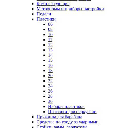
Комплектующие
Метрономы и приборы настройки
Педали
Пластики
06
08
10
11
12
13
14
15
16
18
20
22
24
26
28
30
Наборы пластиков
Пластики для перкуссии
Пружины для барабана
Средства по уходу за ударными
Стойки, рамы, держатели