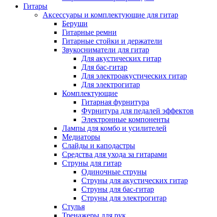
Гитары
Аксессуары и комплектующие для гитар
Беруши
Гитарные ремни
Гитарные стойки и держатели
Звукосниматели для гитар
Для акустических гитар
Для бас-гитар
Для электроакустических гитар
Для электрогитар
Комплектующие
Гитарная фурнитура
Фурнитура для педалей эффектов
Электронные компоненты
Лампы для комбо и усилителей
Медиаторы
Слайды и каподастры
Средства для ухода за гитарами
Струны для гитар
Одиночные струны
Струны для акустических гитар
Струны для бас-гитар
Струны для электрогитар
Стулья
Тренажеры для рук