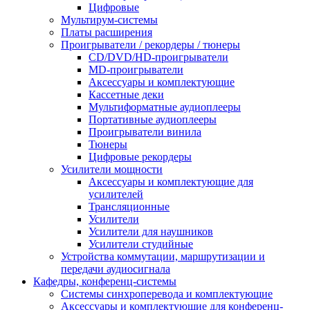
Цифровые
Мультирум-системы
Платы расширения
Проигрыватели / рекордеры / тюнеры
CD/DVD/HD-проигрыватели
MD-проигрыватели
Аксессуары и комплектующие
Кассетные деки
Мультиформатные аудиоплееры
Портативные аудиоплееры
Проигрыватели винила
Тюнеры
Цифровые рекордеры
Усилители мощности
Аксессуары и комплектующие для
усилителей
Трансляционные
Усилители
Усилители для наушников
Усилители студийные
Устройства коммутации, маршрутизации и
передачи аудиосигнала
Кафедры, конференц-системы
Cистемы синхроперевода и комплектующие
Аксессуары и комплектующие для конференц-