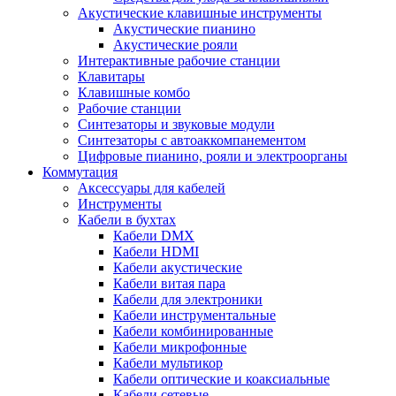
Акустические клавишные инструменты
Акустические пианино
Акустические рояли
Интерактивные рабочие станции
Клавитары
Клавишные комбо
Рабочие станции
Синтезаторы и звуковые модули
Синтезаторы с автоаккомпанементом
Цифровые пианино, рояли и электроорганы
Коммутация
Аксессуары для кабелей
Инструменты
Кабели в бухтах
Кабели DMX
Кабели HDMI
Кабели акустические
Кабели витая пара
Кабели для электроники
Кабели инструментальные
Кабели комбинированные
Кабели микрофонные
Кабели мультикор
Кабели оптические и коаксиальные
Кабели сетевые