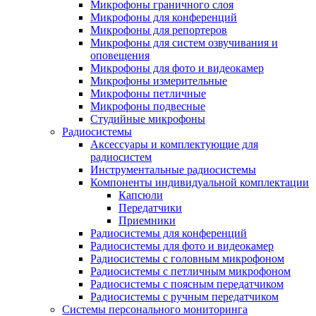
Микрофоны граничного слоя
Микрофоны для конференций
Микрофоны для репортеров
Микрофоны для систем озвучивания и
оповещения
Микрофоны для фото и видеокамер
Микрофоны измерительные
Микрофоны петличные
Микрофоны подвесные
Студийные микрофоны
Радиосистемы
Аксессуары и комплектующие для
радиосистем
Инструментальные радиосистемы
Компоненты индивидуальной комплектации
Капсюли
Передатчики
Приемники
Радиосистемы для конференций
Радиосистемы для фото и видеокамер
Радиосистемы с головным микрофоном
Радиосистемы с петличным микрофоном
Радиосистемы с поясным передатчиком
Радиосистемы с ручным передатчиком
Системы персонального мониторинга