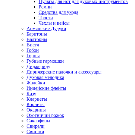
Пульты для нот для духовых инструментов
Ремни
Средства для ухода
Трости
Чехлы и кейсы
Армянские Дудуки
Баритоны
Валторны
Вистл
Гобои
Горны
Губные гармошки
Диджериду
Дирижерские палочки и аксессуары
Духовая мелодика
Жалейки
Индейские флейты
Казу
Кларнеты
Корнеты
Окарины
Охотничий рожок
Саксофоны
Свирели
Свистки