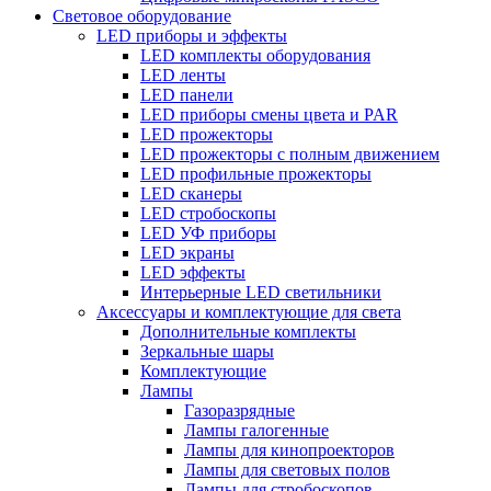
Световое оборудование
LED приборы и эффекты
LED комплекты оборудования
LED ленты
LED панели
LED приборы смены цвета и PAR
LED прожекторы
LED прожекторы с полным движением
LED профильные прожекторы
LED сканеры
LED стробоскопы
LED УФ приборы
LED экраны
LED эффекты
Интерьерные LED светильники
Аксессуары и комплектующие для света
Дополнительные комплекты
Зеркальные шары
Комплектующие
Лампы
Газоразрядные
Лампы галогенные
Лампы для кинопроекторов
Лампы для световых полов
Лампы для стробоскопов