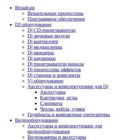
Broadcast
Вещательные процессоры
Программное обеспечение
DJ оборудование
Dj CD-проигрыватели
Dj звуковые модули
Dj контроллер
Dj медиаплееры
Dj микшеры
Dj наушники
Dj проигрыватели винила
Dj процессоры эффектов
Dj станции и комплекты
Vj оборудование
Аксессуары и комплектующие для Dj
Аксессуары
Картриджи, иглы
Слипматы
Чехлы, кейсы, сумки
Грувбоксы и компактные синтезаторы
Видеооборудование
Аксессуары и комплектующие для
видеооборудования
Видеокамеры и аксессуары