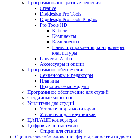
Программно-аппаратные решения
Creative
Digidesign Pro Tools
Digidesign Pro Tools Plugins
Pro Tools HD
Кабели
Комплекты
Компоненты
Панели управления, контроллеры,
клавиатуры
Universal Audio
Аксессуары и опции
Программное обеспечение
Cеквенсоры и редакторы
Плагины
Подключаемые модули
Программное обеспечение для студий
Студийные мониторы
Усилители для студий
Усилители для мониторов
Усилители для наушников
ЦАП/АЦП конвертеры
Цифровые портастудии
Опции для станций
Сценическое оборудование. фермы, элементы подвеса