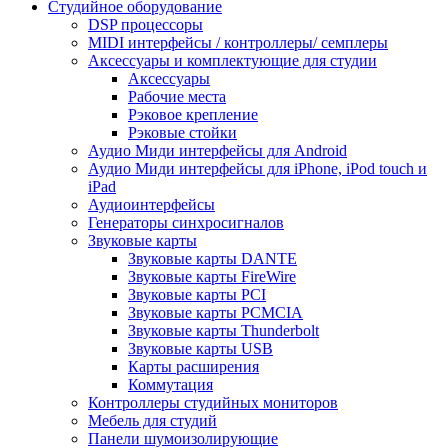
Студийное оборудование
DSP процессоры
MIDI интерфейсы / контроллеры/ семплеры
Аксессуары и комплектующие для студии
Аксессуары
Рабочие места
Рэковое крепление
Рэковые стойки
Аудио Миди интерфейсы для Android
Аудио Миди интерфейсы для iPhone, iPod touch и
iPad
Аудиоинтерфейсы
Генераторы синхросигналов
Звуковые карты
Звуковые карты DANTE
Звуковые карты FireWire
Звуковые карты PCI
Звуковые карты PCMCIA
Звуковые карты Thunderbolt
Звуковые карты USB
Карты расширения
Коммутация
Контроллеры студийных мониторов
Мебель для студий
Панели шумоизолирующие