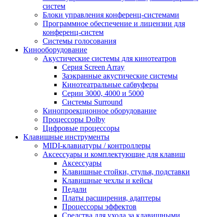
систем
Блоки управления конференц-системами
Программное обеспечение и лицензии для
конференц-систем
Системы голосования
Кинооборудование
Акустические системы для кинотеатров
Cерия Screen Array
Заэкранные акустические системы
Кинотеатральные сабвуферы
Серии 3000, 4000 и 5000
Системы Surround
Кинопроекционное оборудование
Процессоры Dolby
Цифровые процессоры
Клавишные инструменты
MIDI-клавиатуры / контроллеры
Аксессуары и комплектующие для клавиш
Аксессуары
Клавишные стойки, стулья, подставки
Клавишные чехлы и кейсы
Педали
Платы расширения, адаптеры
Процессоры эффектов
Средства для ухода за клавишными