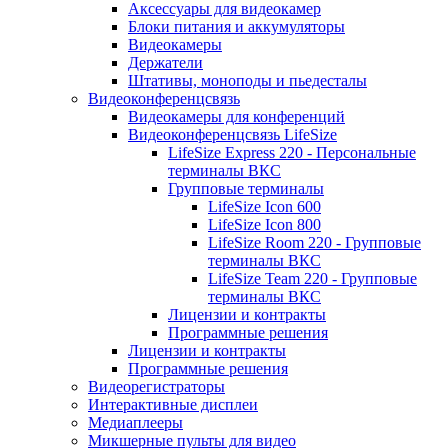
Аксессуары для видеокамер
Блоки питания и аккумуляторы
Видеокамеры
Держатели
Штативы, моноподы и пьедесталы
Видеоконференцсвязь
Видеокамеры для конференций
Видеоконференцсвязь LifeSize
LifeSize Express 220 - Персональные
терминалы ВКС
Групповые терминалы
LifeSize Icon 600
LifeSize Icon 800
LifeSize Room 220 - Групповые
терминалы ВКС
LifeSize Team 220 - Групповые
терминалы ВКС
Лицензии и контракты
Программные решения
Лицензии и контракты
Программные решения
Видеорегистраторы
Интерактивные дисплеи
Медиаплееры
Микшерные пульты для видео