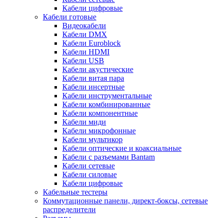
Кабели цифровые
Кабели готовые
Видеокабели
Кабели DMX
Кабели Euroblock
Кабели HDMI
Кабели USB
Кабели акустические
Кабели витая пара
Кабели инсертные
Кабели инструментальные
Кабели комбинированные
Кабели компонентные
Кабели миди
Кабели микрофонные
Кабели мультикор
Кабели оптические и коаксиальные
Кабели с разъемами Bantam
Кабели сетевые
Кабели силовые
Кабели цифровые
Кабельные тестеры
Коммутационные панели, директ-боксы, сетевые
распределители