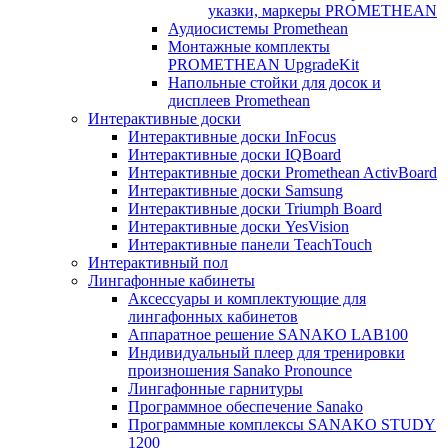
указки, маркеры PROMETHEAN
Аудиосистемы Promethean
Монтажные комплекты
PROMETHEAN UpgradeKit
Напольные стойки для досок и
дисплеев Promethean
Интерактивные доски
Интерактивные доски InFocus
Интерактивные доски IQBoard
Интерактивные доски Promethean ActivBoard
Интерактивные доски Samsung
Интерактивные доски Triumph Board
Интерактивные доски YesVision
Интерактивные панели TeachTouch
Интерактивный пол
Лингафонные кабинеты
Аксессуары и комплектующие для
лингафонных кабинетов
Аппаратное решение SANAKO LAB100
Индивидуальный плеер для тренировки
произношения Sanako Pronounce
Лингафонные гарнитуры
Программное обеспечение Sanako
Программные комплексы SANAKO STUDY
1200