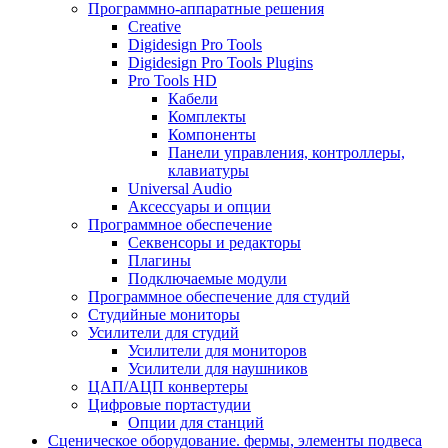
Программно-аппаратные решения
Creative
Digidesign Pro Tools
Digidesign Pro Tools Plugins
Pro Tools HD
Кабели
Комплекты
Компоненты
Панели управления, контроллеры,
клавиатуры
Universal Audio
Аксессуары и опции
Программное обеспечение
Cеквенсоры и редакторы
Плагины
Подключаемые модули
Программное обеспечение для студий
Студийные мониторы
Усилители для студий
Усилители для мониторов
Усилители для наушников
ЦАП/АЦП конвертеры
Цифровые портастудии
Опции для станций
Сценическое оборудование. фермы, элементы подвеса