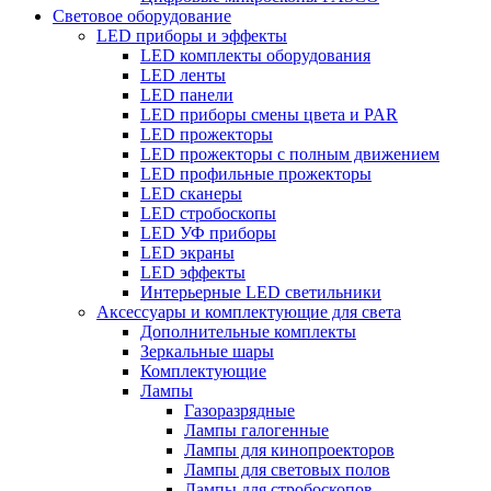
Световое оборудование
LED приборы и эффекты
LED комплекты оборудования
LED ленты
LED панели
LED приборы смены цвета и PAR
LED прожекторы
LED прожекторы с полным движением
LED профильные прожекторы
LED сканеры
LED стробоскопы
LED УФ приборы
LED экраны
LED эффекты
Интерьерные LED светильники
Аксессуары и комплектующие для света
Дополнительные комплекты
Зеркальные шары
Комплектующие
Лампы
Газоразрядные
Лампы галогенные
Лампы для кинопроекторов
Лампы для световых полов
Лампы для стробоскопов