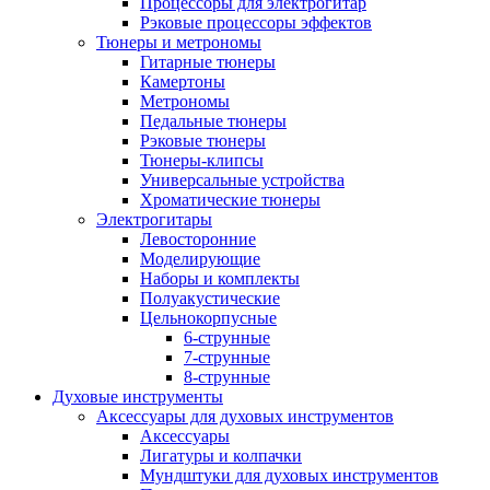
Процессоры для электрогитар
Рэковые процессоры эффектов
Тюнеры и метрономы
Гитарные тюнеры
Камертоны
Метрономы
Педальные тюнеры
Рэковые тюнеры
Тюнеры-клипсы
Универсальные устройства
Хроматические тюнеры
Электрогитары
Левосторонние
Моделирующие
Наборы и комплекты
Полуакустические
Цельнокорпусные
6-струнные
7-струнные
8-струнные
Духовые инструменты
Аксессуары для духовых инструментов
Аксессуары
Лигатуры и колпачки
Мундштуки для духовых инструментов