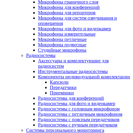
Микрофоны граничного слоя
Микрофоны для конференций
Микрофоны для репортеров
Микрофоны для систем озвучивания и
оповещения
Микрофоны для фото и видеокамер
Микрофоны измерительные
Микрофоны петличные
Микрофоны подвесные
Студийные микрофоны
Радиосистемы
Аксессуары и комплектующие для
радиосистем
Инструментальные радиосистемы
Компоненты индивидуальной комплектации
Капсюли
Передатчики
Приемники
Радиосистемы для конференций
Радиосистемы для фото и видеокамер
Радиосистемы с головным микрофоном
Радиосистемы с петличным микрофоном
Радиосистемы с поясным передатчиком
Радиосистемы с ручным передатчиком
Системы персонального мониторинга