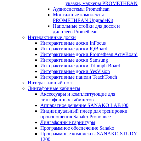
указки, маркеры PROMETHEAN
Аудиосистемы Promethean
Монтажные комплекты
PROMETHEAN UpgradeKit
Напольные стойки для досок и
дисплеев Promethean
Интерактивные доски
Интерактивные доски InFocus
Интерактивные доски IQBoard
Интерактивные доски Promethean ActivBoard
Интерактивные доски Samsung
Интерактивные доски Triumph Board
Интерактивные доски YesVision
Интерактивные панели TeachTouch
Интерактивный пол
Лингафонные кабинеты
Аксессуары и комплектующие для
лингафонных кабинетов
Аппаратное решение SANAKO LAB100
Индивидуальный плеер для тренировки
произношения Sanako Pronounce
Лингафонные гарнитуры
Программное обеспечение Sanako
Программные комплексы SANAKO STUDY
1200