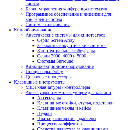
систем
Блоки управления конференц-системами
Программное обеспечение и лицензии для
конференц-систем
Системы голосования
Кинооборудование
Акустические системы для кинотеатров
Cерия Screen Array
Заэкранные акустические системы
Кинотеатральные сабвуферы
Серии 3000, 4000 и 5000
Системы Surround
Кинопроекционное оборудование
Процессоры Dolby
Цифровые процессоры
Клавишные инструменты
MIDI-клавиатуры / контроллеры
Аксессуары и комплектующие для клавиш
Аксессуары
Клавишные стойки, стулья, подставки
Клавишные чехлы и кейсы
Педали
Платы расширения, адаптеры
Процессоры эффектов
Средства для ухода за клавишными