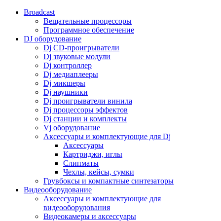
Broadcast
Вещательные процессоры
Программное обеспечение
DJ оборудование
Dj CD-проигрыватели
Dj звуковые модули
Dj контроллер
Dj медиаплееры
Dj микшеры
Dj наушники
Dj проигрыватели винила
Dj процессоры эффектов
Dj станции и комплекты
Vj оборудование
Аксессуары и комплектующие для Dj
Аксессуары
Картриджи, иглы
Слипматы
Чехлы, кейсы, сумки
Грувбоксы и компактные синтезаторы
Видеооборудование
Аксессуары и комплектующие для
видеооборудования
Видеокамеры и аксессуары