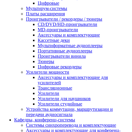
Цифровые
Мультирум-системы
Платы расширения
Проигрыватели / рекордеры / тюнеры
CD/DVD/HD-проигрыватели
MD-проигрыватели
Аксессуары и комплектующие
Кассетные деки
Мультиформатные аудиоплееры
Портативные аудиоплееры
Проигрыватели винила
Тюнеры
Цифровые рекордеры
Усилители мощности
Аксессуары и комплектующие для
усилителей
Трансляционные
Усилители
Усилители для наушников
Усилители студийные
Устройства коммутации, маршрутизации и
передачи аудиосигнала
Кафедры, конференц-системы
Cистемы синхроперевода и комплектующие
Аксессуары и комплектующие для конференц-