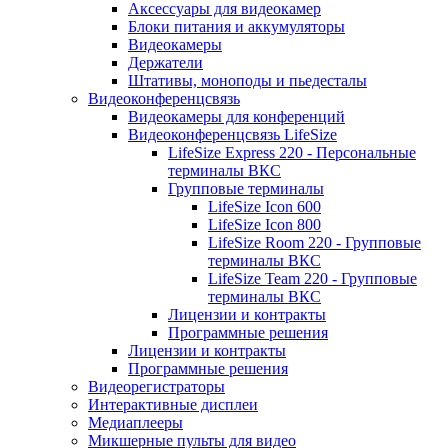
Аксессуары для видеокамер
Блоки питания и аккумуляторы
Видеокамеры
Держатели
Штативы, моноподы и пьедесталы
Видеоконференцсвязь
Видеокамеры для конференций
Видеоконференцсвязь LifeSize
LifeSize Express 220 - Персональные
терминалы ВКС
Групповые терминалы
LifeSize Icon 600
LifeSize Icon 800
LifeSize Room 220 - Групповые
терминалы ВКС
LifeSize Team 220 - Групповые
терминалы ВКС
Лицензии и контракты
Программные решения
Лицензии и контракты
Программные решения
Видеорегистраторы
Интерактивные дисплеи
Медиаплееры
Микшерные пульты для видео