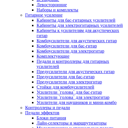
Левосторонние
Наборы и комплекты
Гитарное усиление
Кабинеты для бас-гитарных усилителей
Кабинеты для электрогитарных усилителей
Кабинеты к усилителям для акустических
гитар
Комбоусилители для акустических гитар
Комбоусилители для бас-гитар
Комбоусилители для электрогитар
Комплектующие
Педали и контроллеры для гитарных
усилителей
Предусилители для акустических гитар
Предусилители для бас-гитар
Предусилители для электрогитар
Стойки для комбоусилителей
Усилители `голова` для бас-гитар
Усилители `голова` для электрогитар
Усилители для наушников и мини-комбо
Контроллеры и педали
Педали эффектов
Блоки питания
Лайн-селекторы и маршрутизаторы