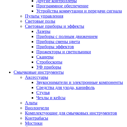
Другие контроллеры
Программное обеспечение
Устройства коммутации и передачи сигнала
Пульты управления
Световые полы
Световые приборы и эффекты
Лазеры
Приборы с полным движением
Приборы смены цвета
Приборы эффектов
Прожекторы и светильники
Сканеры
Стробоскопы
УФ приборы
Смычковые инструменты
Аксессуары
Звукосниматели и электронные компоненты
Средства для ухода, канифоль
Стулья
Чехлы и кейсы
Альты
Виолончели
Комплектующие для смычковых инструментов
Контрабасы
Мостики