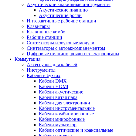
Акустические клавишные инструменты
Акустические пианино
Акустические рояли
Интерактивные рабочие станции
Клавитары
Клавишные комбо
Рабочие станции
Синтезаторы и звуковые модули
Синтезаторы с автоаккомпанементом
Цифровые пианино, рояли и электроорганы
Коммутация
Аксессуары для кабелей
Инструменты
Кабели в бухтах
Кабели DMX
Кабели HDMI
Кабели акустические
Кабели витая пара
Кабели для электроники
Кабели инструментальные
Кабели комбинированные
Кабели микрофонные
Кабели мультикор
Кабели оптические и коаксиальные
Кабели сетевые