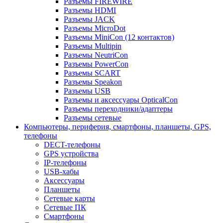
Разъемы FIREWIRE
Разъемы HDMI
Разъемы JACK
Разъемы MicroDot
Разъемы MiniCon (12 контактов)
Разъемы Multipin
Разъемы NeutriCon
Разъемы PowerCon
Разъемы SCART
Разъемы Speakon
Разъемы USB
Разъемы и аксессуары OpticalCon
Разъемы переходники/адаптеры
Разъемы сетевые
Компьютеры, периферия, смартфоны, планшеты, GPS,
телефоны
DECT-телефоны
GPS устройства
IP-телефоны
USB-хабы
Аксессуары
Планшеты
Сетевые карты
Сетевые ПК
Смартфоны