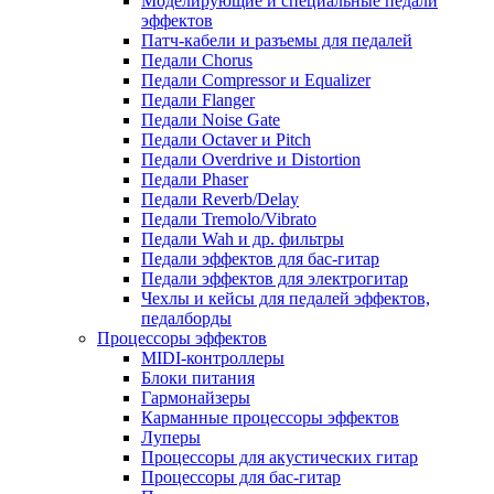
Моделирующие и специальные педали
эффектов
Патч-кабели и разъемы для педалей
Педали Chorus
Педали Compressor и Equalizer
Педали Flanger
Педали Noise Gate
Педали Octaver и Pitch
Педали Overdrive и Distortion
Педали Phaser
Педали Reverb/Delay
Педали Tremolo/Vibrato
Педали Wah и др. фильтры
Педали эффектов для бас-гитар
Педали эффектов для электрогитар
Чехлы и кейсы для педалей эффектов,
педалборды
Процессоры эффектов
MIDI-контроллеры
Блоки питания
Гармонайзеры
Карманные процессоры эффектов
Луперы
Процессоры для акустических гитар
Процессоры для бас-гитар