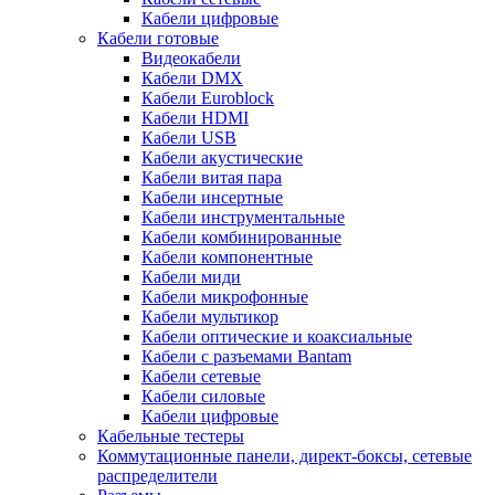
Кабели цифровые
Кабели готовые
Видеокабели
Кабели DMX
Кабели Euroblock
Кабели HDMI
Кабели USB
Кабели акустические
Кабели витая пара
Кабели инсертные
Кабели инструментальные
Кабели комбинированные
Кабели компонентные
Кабели миди
Кабели микрофонные
Кабели мультикор
Кабели оптические и коаксиальные
Кабели с разъемами Bantam
Кабели сетевые
Кабели силовые
Кабели цифровые
Кабельные тестеры
Коммутационные панели, директ-боксы, сетевые
распределители