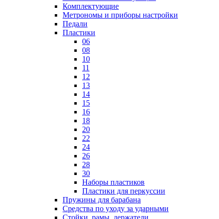
Комплектующие
Метрономы и приборы настройки
Педали
Пластики
06
08
10
11
12
13
14
15
16
18
20
22
24
26
28
30
Наборы пластиков
Пластики для перкуссии
Пружины для барабана
Средства по уходу за ударными
Стойки, рамы, держатели