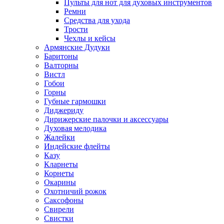
Пульты для нот для духовых инструментов
Ремни
Средства для ухода
Трости
Чехлы и кейсы
Армянские Дудуки
Баритоны
Валторны
Вистл
Гобои
Горны
Губные гармошки
Диджериду
Дирижерские палочки и аксессуары
Духовая мелодика
Жалейки
Индейские флейты
Казу
Кларнеты
Корнеты
Окарины
Охотничий рожок
Саксофоны
Свирели
Свистки