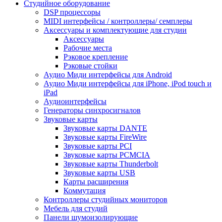
Студийное оборудование
DSP процессоры
MIDI интерфейсы / контроллеры/ семплеры
Аксессуары и комплектующие для студии
Аксессуары
Рабочие места
Рэковое крепление
Рэковые стойки
Аудио Миди интерфейсы для Android
Аудио Миди интерфейсы для iPhone, iPod touch и
iPad
Аудиоинтерфейсы
Генераторы синхросигналов
Звуковые карты
Звуковые карты DANTE
Звуковые карты FireWire
Звуковые карты PCI
Звуковые карты PCMCIA
Звуковые карты Thunderbolt
Звуковые карты USB
Карты расширения
Коммутация
Контроллеры студийных мониторов
Мебель для студий
Панели шумоизолирующие