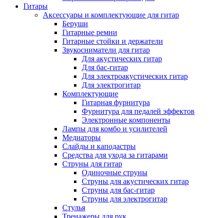
Гитары
Аксессуары и комплектующие для гитар
Беруши
Гитарные ремни
Гитарные стойки и держатели
Звукосниматели для гитар
Для акустических гитар
Для бас-гитар
Для электроакустических гитар
Для электрогитар
Комплектующие
Гитарная фурнитура
Фурнитура для педалей эффектов
Электронные компоненты
Лампы для комбо и усилителей
Медиаторы
Слайды и каподастры
Средства для ухода за гитарами
Струны для гитар
Одиночные струны
Струны для акустических гитар
Струны для бас-гитар
Струны для электрогитар
Стулья
Тренажеры для рук