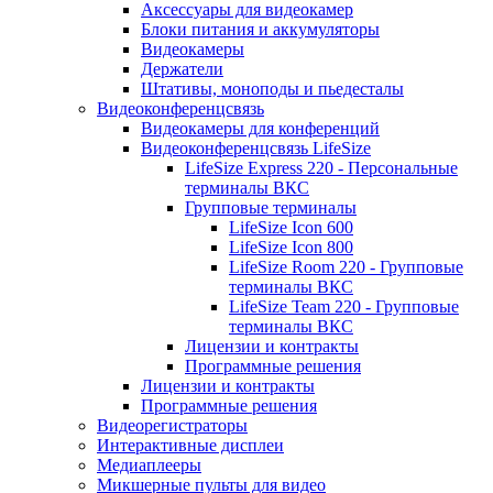
Аксессуары для видеокамер
Блоки питания и аккумуляторы
Видеокамеры
Держатели
Штативы, моноподы и пьедесталы
Видеоконференцсвязь
Видеокамеры для конференций
Видеоконференцсвязь LifeSize
LifeSize Express 220 - Персональные
терминалы ВКС
Групповые терминалы
LifeSize Icon 600
LifeSize Icon 800
LifeSize Room 220 - Групповые
терминалы ВКС
LifeSize Team 220 - Групповые
терминалы ВКС
Лицензии и контракты
Программные решения
Лицензии и контракты
Программные решения
Видеорегистраторы
Интерактивные дисплеи
Медиаплееры
Микшерные пульты для видео