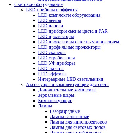
Световое оборудование
LED приборы и эффекты
LED комплекты оборудования
LED ленты
LED панели
LED приборы смены цвета и PAR
LED прожекторы
LED прожекторы с полным движением
LED профильные прожекторы
LED сканеры
LED стробоскопы
LED УФ приборы
LED экраны
LED эффекты
Интерьерные LED светильники
Аксессуары и комплектующие для света
Дополнительные комплекты
Зеркальные шары
Комплектующие
Лампы
Газоразрядные
Лампы галогенные
Лампы для кинопроекторов
Лампы для световых полов
Лампы для стробоскопов