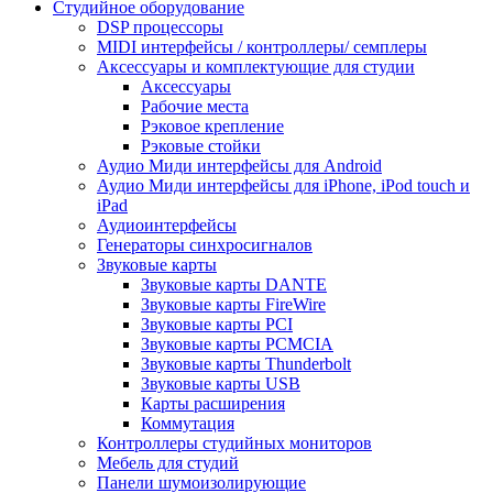
Студийное оборудование
DSP процессоры
MIDI интерфейсы / контроллеры/ семплеры
Аксессуары и комплектующие для студии
Аксессуары
Рабочие места
Рэковое крепление
Рэковые стойки
Аудио Миди интерфейсы для Android
Аудио Миди интерфейсы для iPhone, iPod touch и
iPad
Аудиоинтерфейсы
Генераторы синхросигналов
Звуковые карты
Звуковые карты DANTE
Звуковые карты FireWire
Звуковые карты PCI
Звуковые карты PCMCIA
Звуковые карты Thunderbolt
Звуковые карты USB
Карты расширения
Коммутация
Контроллеры студийных мониторов
Мебель для студий
Панели шумоизолирующие