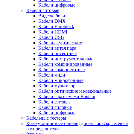
Кабели цифровые
Кабели готовые
Видеокабели
Кабели DMX
Кабели Euroblock
Кабели HDMI
Кабели USB
Кабели акустические
Кабели витая пара
Кабели инсертные
Кабели инструментальные
Кабели комбинированные
Кабели компонентные
Кабели миди
Кабели микрофонные
Кабели мультикор
Кабели оптические и коаксиальные
Кабели с разъемами Bantam
Кабели сетевые
Кабели силовые
Кабели цифровые
Кабельные тестеры
Коммутационные панели, директ-боксы, сетевые
распределители