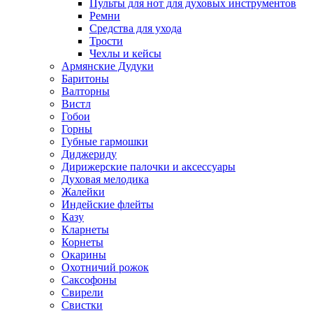
Пульты для нот для духовых инструментов
Ремни
Средства для ухода
Трости
Чехлы и кейсы
Армянские Дудуки
Баритоны
Валторны
Вистл
Гобои
Горны
Губные гармошки
Диджериду
Дирижерские палочки и аксессуары
Духовая мелодика
Жалейки
Индейские флейты
Казу
Кларнеты
Корнеты
Окарины
Охотничий рожок
Саксофоны
Свирели
Свистки