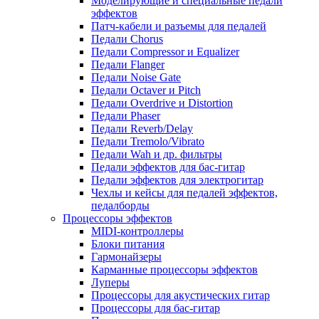
Моделирующие и специальные педали
эффектов
Патч-кабели и разъемы для педалей
Педали Chorus
Педали Compressor и Equalizer
Педали Flanger
Педали Noise Gate
Педали Octaver и Pitch
Педали Overdrive и Distortion
Педали Phaser
Педали Reverb/Delay
Педали Tremolo/Vibrato
Педали Wah и др. фильтры
Педали эффектов для бас-гитар
Педали эффектов для электрогитар
Чехлы и кейсы для педалей эффектов,
педалборды
Процессоры эффектов
MIDI-контроллеры
Блоки питания
Гармонайзеры
Карманные процессоры эффектов
Луперы
Процессоры для акустических гитар
Процессоры для бас-гитар