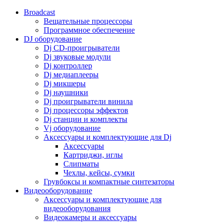
Broadcast
Вещательные процессоры
Программное обеспечение
DJ оборудование
Dj CD-проигрыватели
Dj звуковые модули
Dj контроллер
Dj медиаплееры
Dj микшеры
Dj наушники
Dj проигрыватели винила
Dj процессоры эффектов
Dj станции и комплекты
Vj оборудование
Аксессуары и комплектующие для Dj
Аксессуары
Картриджи, иглы
Слипматы
Чехлы, кейсы, сумки
Грувбоксы и компактные синтезаторы
Видеооборудование
Аксессуары и комплектующие для
видеооборудования
Видеокамеры и аксессуары