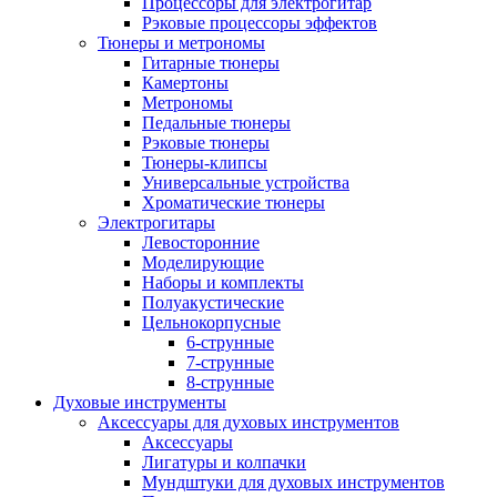
Процессоры для электрогитар
Рэковые процессоры эффектов
Тюнеры и метрономы
Гитарные тюнеры
Камертоны
Метрономы
Педальные тюнеры
Рэковые тюнеры
Тюнеры-клипсы
Универсальные устройства
Хроматические тюнеры
Электрогитары
Левосторонние
Моделирующие
Наборы и комплекты
Полуакустические
Цельнокорпусные
6-струнные
7-струнные
8-струнные
Духовые инструменты
Аксессуары для духовых инструментов
Аксессуары
Лигатуры и колпачки
Мундштуки для духовых инструментов