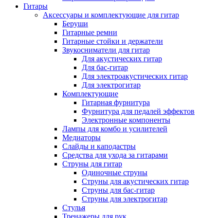
Гитары
Аксессуары и комплектующие для гитар
Беруши
Гитарные ремни
Гитарные стойки и держатели
Звукосниматели для гитар
Для акустических гитар
Для бас-гитар
Для электроакустических гитар
Для электрогитар
Комплектующие
Гитарная фурнитура
Фурнитура для педалей эффектов
Электронные компоненты
Лампы для комбо и усилителей
Медиаторы
Слайды и каподастры
Средства для ухода за гитарами
Струны для гитар
Одиночные струны
Струны для акустических гитар
Струны для бас-гитар
Струны для электрогитар
Стулья
Тренажеры для рук