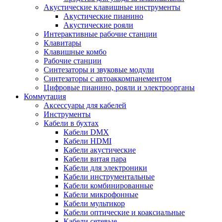
Акустические клавишные инструменты
Акустические пианино
Акустические рояли
Интерактивные рабочие станции
Клавитары
Клавишные комбо
Рабочие станции
Синтезаторы и звуковые модули
Синтезаторы с автоаккомпанементом
Цифровые пианино, рояли и электроорганы
Коммутация
Аксессуары для кабелей
Инструменты
Кабели в бухтах
Кабели DMX
Кабели HDMI
Кабели акустические
Кабели витая пара
Кабели для электроники
Кабели инструментальные
Кабели комбинированные
Кабели микрофонные
Кабели мультикор
Кабели оптические и коаксиальные
Кабели сетевые