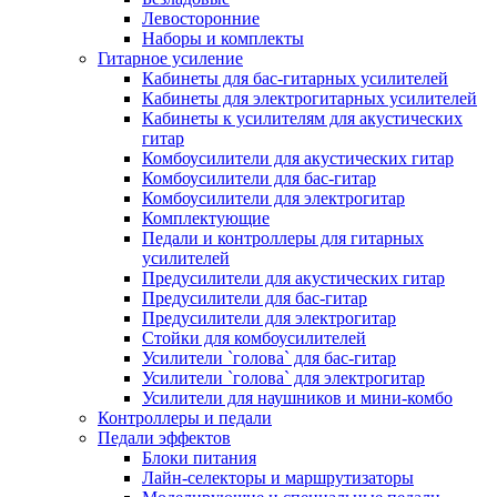
Левосторонние
Наборы и комплекты
Гитарное усиление
Кабинеты для бас-гитарных усилителей
Кабинеты для электрогитарных усилителей
Кабинеты к усилителям для акустических
гитар
Комбоусилители для акустических гитар
Комбоусилители для бас-гитар
Комбоусилители для электрогитар
Комплектующие
Педали и контроллеры для гитарных
усилителей
Предусилители для акустических гитар
Предусилители для бас-гитар
Предусилители для электрогитар
Стойки для комбоусилителей
Усилители `голова` для бас-гитар
Усилители `голова` для электрогитар
Усилители для наушников и мини-комбо
Контроллеры и педали
Педали эффектов
Блоки питания
Лайн-селекторы и маршрутизаторы