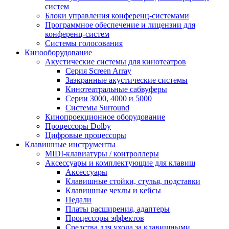
систем
Блоки управления конференц-системами
Программное обеспечение и лицензии для
конференц-систем
Системы голосования
Кинооборудование
Акустические системы для кинотеатров
Cерия Screen Array
Заэкранные акустические системы
Кинотеатральные сабвуферы
Серии 3000, 4000 и 5000
Системы Surround
Кинопроекционное оборудование
Процессоры Dolby
Цифровые процессоры
Клавишные инструменты
MIDI-клавиатуры / контроллеры
Аксессуары и комплектующие для клавиш
Аксессуары
Клавишные стойки, стулья, подставки
Клавишные чехлы и кейсы
Педали
Платы расширения, адаптеры
Процессоры эффектов
Средства для ухода за клавишными