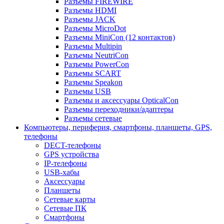
Разъемы FIREWIRE
Разъемы HDMI
Разъемы JACK
Разъемы MicroDot
Разъемы MiniCon (12 контактов)
Разъемы Multipin
Разъемы NeutriCon
Разъемы PowerCon
Разъемы SCART
Разъемы Speakon
Разъемы USB
Разъемы и аксессуары OpticalCon
Разъемы переходники/адаптеры
Разъемы сетевые
Компьютеры, периферия, смартфоны, планшеты, GPS,
телефоны
DECT-телефоны
GPS устройства
IP-телефоны
USB-хабы
Аксессуары
Планшеты
Сетевые карты
Сетевые ПК
Смартфоны