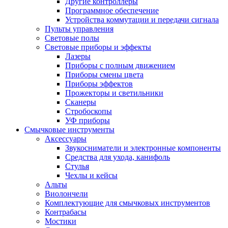
Другие контроллеры
Программное обеспечение
Устройства коммутации и передачи сигнала
Пульты управления
Световые полы
Световые приборы и эффекты
Лазеры
Приборы с полным движением
Приборы смены цвета
Приборы эффектов
Прожекторы и светильники
Сканеры
Стробоскопы
УФ приборы
Смычковые инструменты
Аксессуары
Звукосниматели и электронные компоненты
Средства для ухода, канифоль
Стулья
Чехлы и кейсы
Альты
Виолончели
Комплектующие для смычковых инструментов
Контрабасы
Мостики