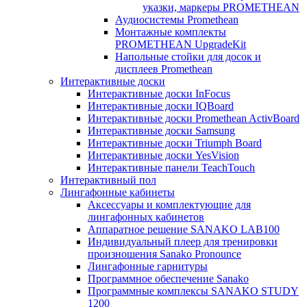
указки, маркеры PROMETHEAN
Аудиосистемы Promethean
Монтажные комплекты
PROMETHEAN UpgradeKit
Напольные стойки для досок и
дисплеев Promethean
Интерактивные доски
Интерактивные доски InFocus
Интерактивные доски IQBoard
Интерактивные доски Promethean ActivBoard
Интерактивные доски Samsung
Интерактивные доски Triumph Board
Интерактивные доски YesVision
Интерактивные панели TeachTouch
Интерактивный пол
Лингафонные кабинеты
Аксессуары и комплектующие для
лингафонных кабинетов
Аппаратное решение SANAKO LAB100
Индивидуальный плеер для тренировки
произношения Sanako Pronounce
Лингафонные гарнитуры
Программное обеспечение Sanako
Программные комплексы SANAKO STUDY
1200