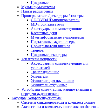
Цифровые
Мультирум-системы
Платы расширения
Проигрыватели / рекордеры / тюнеры
CD/DVD/HD-проигрыватели
MD-проигрыватели
Аксессуары и комплектующие
Кассетные деки
Мультиформатные аудиоплееры
Портативные аудиоплееры
Проигрыватели винила
Тюнеры
Цифровые рекордеры
Усилители мощности
Аксессуары и комплектующие для
усилителей
Трансляционные
Усилители
Усилители для наушников
Усилители студийные
Устройства коммутации, маршрутизации и
передачи аудиосигнала
Кафедры, конференц-системы
Cистемы синхроперевода и комплектующие
Аксессуары и комплектующие для конференц-