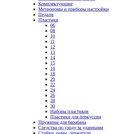
Комплектующие
Метрономы и приборы настройки
Педали
Пластики
06
08
10
11
12
13
14
15
16
18
20
22
24
26
28
30
Наборы пластиков
Пластики для перкуссии
Пружины для барабана
Средства по уходу за ударными
Стойки, рамы, держатели