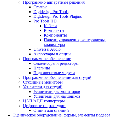
Программно-аппаратные решения
Creative
Digidesign Pro Tools
Digidesign Pro Tools Plugins
Pro Tools HD
Кабели
Комплекты
Компоненты
Панели управления, контроллеры,
клавиатуры
Universal Audio
Аксессуары и опции
Программное обеспечение
Cеквенсоры и редакторы
Плагины
Подключаемые модули
Программное обеспечение для студий
Студийные мониторы
Усилители для студий
Усилители для мониторов
Усилители для наушников
ЦАП/АЦП конвертеры
Цифровые портастудии
Опции для станций
Сценическое оборудование. фермы, элементы подвеса