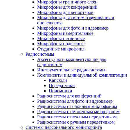
Микрофоны граничного слоя
Микрофоны для конференций
Микрофоны для репортеров
Микрофоны для систем озвучивания и
оповещения
Микрофоны для фото и видеокамер
Микрофоны измерительные
Микрофоны петличные
Микрофоны подвесные
Студийные микрофоны
Радиосистемы
Аксессуары и комплектующие для
радиосистем
Инструментальные радиосистемы
Компоненты индивидуальной комплектации
Капсюли
Передатчики
Приемники
Радиосистемы для конференций
Радиосистемы для фото и видеокамер
Радиосистемы с головным микрофоном
Радиосистемы с петличным микрофоном
Радиосистемы с поясным передатчиком
Радиосистемы с ручным передатчиком
Системы персонального мониторинга