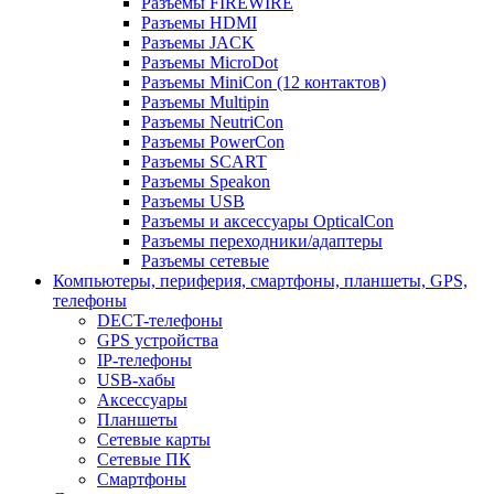
Разъемы FIREWIRE
Разъемы HDMI
Разъемы JACK
Разъемы MicroDot
Разъемы MiniCon (12 контактов)
Разъемы Multipin
Разъемы NeutriCon
Разъемы PowerCon
Разъемы SCART
Разъемы Speakon
Разъемы USB
Разъемы и аксессуары OpticalCon
Разъемы переходники/адаптеры
Разъемы сетевые
Компьютеры, периферия, смартфоны, планшеты, GPS,
телефоны
DECT-телефоны
GPS устройства
IP-телефоны
USB-хабы
Аксессуары
Планшеты
Сетевые карты
Сетевые ПК
Смартфоны