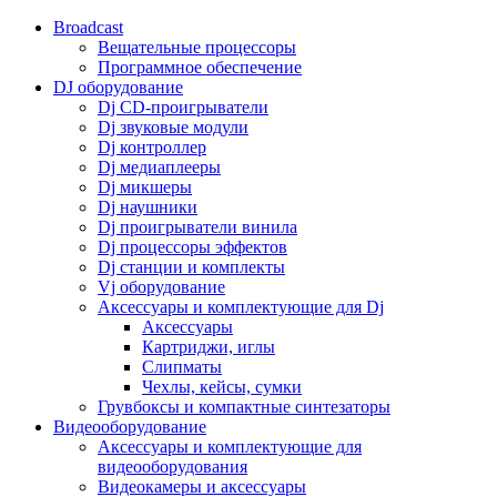
Broadcast
Вещательные процессоры
Программное обеспечение
DJ оборудование
Dj CD-проигрыватели
Dj звуковые модули
Dj контроллер
Dj медиаплееры
Dj микшеры
Dj наушники
Dj проигрыватели винила
Dj процессоры эффектов
Dj станции и комплекты
Vj оборудование
Аксессуары и комплектующие для Dj
Аксессуары
Картриджи, иглы
Слипматы
Чехлы, кейсы, сумки
Грувбоксы и компактные синтезаторы
Видеооборудование
Аксессуары и комплектующие для
видеооборудования
Видеокамеры и аксессуары