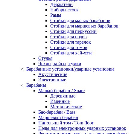
Держатели
Наборы стоек
Рамы
Стойки для малых барабанов
Стойки для маршевых барабанов
Стойки для перкуссии
Стойки для пэдов
Стойки для тарелок
Стойки для томов
Стойки для хай-хэта
Стулья
Чехлы, кейсы, сумки
Барабанные установки/ударные установки
Акустические
Электронные
Барабаны
Mалый барабан / Snare
Деревянные
Именные
Металлические
Бас-барабан / Bass
Маршевый барабан
Напольный том / Tom floor
Пэды для электронных ударных установок
Репетиционные пэды, накладки, демпферы,