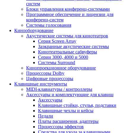
систем
Блоки управления конференц-системами
Программное обеспечение и лицензии для
конференц-систем
Системы голосования
Кинооборудование
Акустические системы для кинотеатров
Cерия Screen Array
Заэкранные акустические системы
Кинотеатральные сабвуферы
Серии 3000, 4000 и 5000
Системы Surround
Кинопроекционное оборудование
Процессоры Dolby
Цифровые процессоры
Клавишные инструменты
MIDI-клавиатуры / контроллеры
Аксессуары и комплектующие для клавиш
Аксессуары
Клавишные стойки, стулья, подставки
Клавишные чехлы и кейсы
Педали
Платы расширения, адаптеры
Процессоры эффектов
Средства для ухода за клавишными