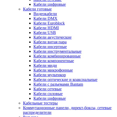
Кабели цифровые
Кабели готовые
Видеокабели
Кабели DMX
Кабели Euroblock
Кабели HDMI
Кабели USB
Кабели акустические
Кабели витая пара
Кабели инсертные
Кабели инструментальные
Кабели комбинированные
Кабели компонентные
Кабели миди
Кабели микрофонные
Кабели мультикор
Кабели оптические и коаксиальные
Кабели с разъемами Bantam
Кабели сетевые
Кабели силовые
Кабели цифровые
Кабельные тестеры
Коммутационные панели, директ-боксы, сетевые
распределители