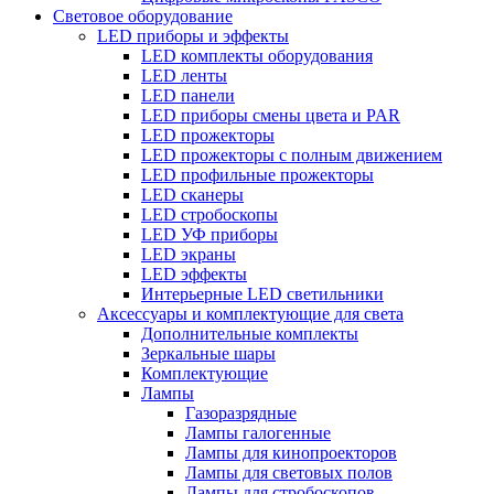
Световое оборудование
LED приборы и эффекты
LED комплекты оборудования
LED ленты
LED панели
LED приборы смены цвета и PAR
LED прожекторы
LED прожекторы с полным движением
LED профильные прожекторы
LED сканеры
LED стробоскопы
LED УФ приборы
LED экраны
LED эффекты
Интерьерные LED светильники
Аксессуары и комплектующие для света
Дополнительные комплекты
Зеркальные шары
Комплектующие
Лампы
Газоразрядные
Лампы галогенные
Лампы для кинопроекторов
Лампы для световых полов
Лампы для стробоскопов