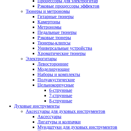
Процессоры для электрогитар
Рэковые процессоры эффектов
Тюнеры и метрономы
Гитарные тюнеры
Камертоны
Метрономы
Педальные тюнеры
Рэковые тюнеры
Тюнеры-клипсы
Универсальные устройства
Хроматические тюнеры
Электрогитары
Левосторонние
Моделирующие
Наборы и комплекты
Полуакустические
Цельнокорпусные
6-струнные
7-струнные
8-струнные
Духовые инструменты
Аксессуары для духовых инструментов
Аксессуары
Лигатуры и колпачки
Мундштуки для духовых инструментов