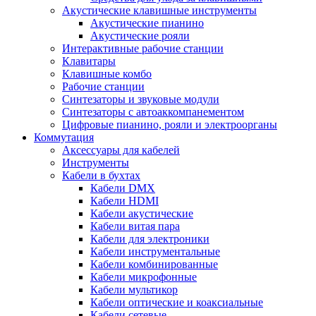
Акустические клавишные инструменты
Акустические пианино
Акустические рояли
Интерактивные рабочие станции
Клавитары
Клавишные комбо
Рабочие станции
Синтезаторы и звуковые модули
Синтезаторы с автоаккомпанементом
Цифровые пианино, рояли и электроорганы
Коммутация
Аксессуары для кабелей
Инструменты
Кабели в бухтах
Кабели DMX
Кабели HDMI
Кабели акустические
Кабели витая пара
Кабели для электроники
Кабели инструментальные
Кабели комбинированные
Кабели микрофонные
Кабели мультикор
Кабели оптические и коаксиальные
Кабели сетевые