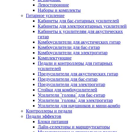
Левосторонние
Наборы и комплекты
Гитарное усиление
Кабинеты для бас-гитарных усилителей
Кабинеты для электрогитарных усилителей
Кабинеты к усилителям для акустических
гитар
Комбоусилители для акустических гитар
Комбоусилители для бас-гитар
Комбоусилители для электрогитар
Комплектующие
Педали и контроллеры для гитарных
усилителей
Предусилители для акустических гитар
Предусилители для бас-гитар
Предусилители для электрогитар
Стойки для комбоусилителей
Усилители `голова` для бас-гитар
Усилители `голова` для электрогитар
Усилители для наушников и мини-комбо
Контроллеры и педали
Педали эффектов
Блоки питания
Лайн-селекторы и маршрутизаторы