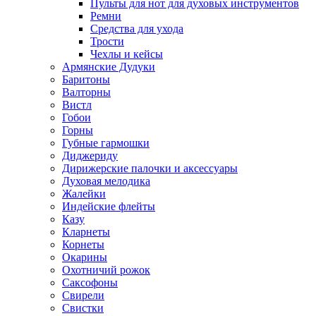
Пульты для нот для духовых инструментов
Ремни
Средства для ухода
Трости
Чехлы и кейсы
Армянские Дудуки
Баритоны
Валторны
Вистл
Гобои
Горны
Губные гармошки
Диджериду
Дирижерские палочки и аксессуары
Духовая мелодика
Жалейки
Индейские флейты
Казу
Кларнеты
Корнеты
Окарины
Охотничий рожок
Саксофоны
Свирели
Свистки