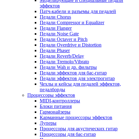
Моделирующие и специальные педали
эффектов
Патч-кабели и разъемы для педалей
Педали Chorus
Педали Compressor и Equalizer
Педали Flanger
Педали Noise Gate
Педали Octaver и Pitch
Педали Overdrive и Distortion
Педали Phaser
Педали Reverb/Delay
Педали Tremolo/Vibrato
Педали Wah и др. фильтры
Педали эффектов для бас-гитар
Педали эффектов для электрогитар
Чехлы и кейсы для педалей эффектов,
педалборды
Процессоры эффектов
MIDI-контроллеры
Блоки питания
Гармонайзеры
Карманные процессоры эффектов
Луперы
Процессоры для акустических гитар
Процессоры для бас-гитар