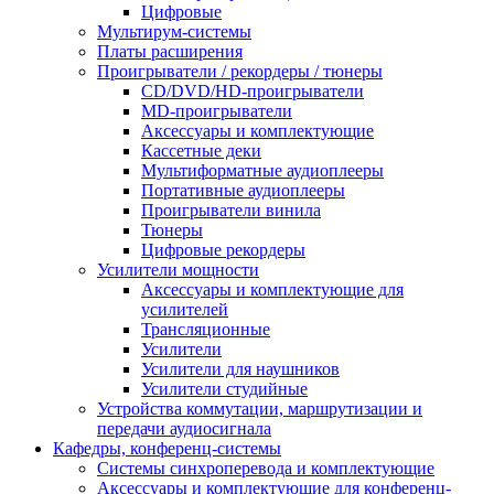
Цифровые
Мультирум-системы
Платы расширения
Проигрыватели / рекордеры / тюнеры
CD/DVD/HD-проигрыватели
MD-проигрыватели
Аксессуары и комплектующие
Кассетные деки
Мультиформатные аудиоплееры
Портативные аудиоплееры
Проигрыватели винила
Тюнеры
Цифровые рекордеры
Усилители мощности
Аксессуары и комплектующие для
усилителей
Трансляционные
Усилители
Усилители для наушников
Усилители студийные
Устройства коммутации, маршрутизации и
передачи аудиосигнала
Кафедры, конференц-системы
Cистемы синхроперевода и комплектующие
Аксессуары и комплектующие для конференц-