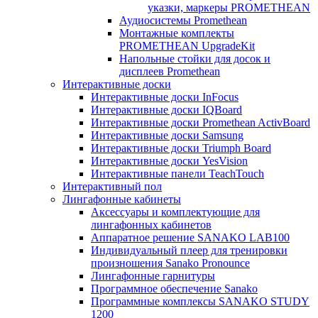
указки, маркеры PROMETHEAN
Аудиосистемы Promethean
Монтажные комплекты
PROMETHEAN UpgradeKit
Напольные стойки для досок и
дисплеев Promethean
Интерактивные доски
Интерактивные доски InFocus
Интерактивные доски IQBoard
Интерактивные доски Promethean ActivBoard
Интерактивные доски Samsung
Интерактивные доски Triumph Board
Интерактивные доски YesVision
Интерактивные панели TeachTouch
Интерактивный пол
Лингафонные кабинеты
Аксессуары и комплектующие для
лингафонных кабинетов
Аппаратное решение SANAKO LAB100
Индивидуальный плеер для тренировки
произношения Sanako Pronounce
Лингафонные гарнитуры
Программное обеспечение Sanako
Программные комплексы SANAKO STUDY
1200