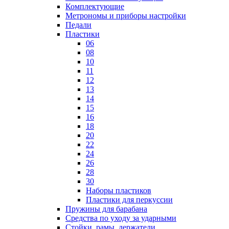
Комплектующие
Метрономы и приборы настройки
Педали
Пластики
06
08
10
11
12
13
14
15
16
18
20
22
24
26
28
30
Наборы пластиков
Пластики для перкуссии
Пружины для барабана
Средства по уходу за ударными
Стойки, рамы, держатели