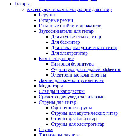
Гитары
Аксессуары и комплектующие для гитар
Беруши
Гитарные ремни
Гитарные стойки и держатели
Звукосниматели для гитар
Для акустических гитар
Для бас-гитар
Для электроакустических гитар
Для электрогитар
Комплектующие
Гитарная фурнитура
Фурнитура для педалей эффектов
Электронные компоненты
Лампы для комбо и усилителей
Медиаторы
Слайды и каподастры
Средства для ухода за гитарами
Струны для гитар
Одиночные струны
Струны для акустических гитар
Струны для бас-гитар
Струны для электрогитар
Стулья
Тренажеры для рук