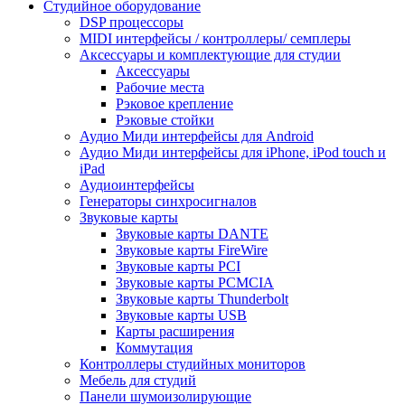
Студийное оборудование
DSP процессоры
MIDI интерфейсы / контроллеры/ семплеры
Аксессуары и комплектующие для студии
Аксессуары
Рабочие места
Рэковое крепление
Рэковые стойки
Аудио Миди интерфейсы для Android
Аудио Миди интерфейсы для iPhone, iPod touch и
iPad
Аудиоинтерфейсы
Генераторы синхросигналов
Звуковые карты
Звуковые карты DANTE
Звуковые карты FireWire
Звуковые карты PCI
Звуковые карты PCMCIA
Звуковые карты Thunderbolt
Звуковые карты USB
Карты расширения
Коммутация
Контроллеры студийных мониторов
Мебель для студий
Панели шумоизолирующие