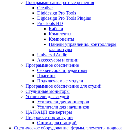
Программно-аппаратные решения
Creative
Digidesign Pro Tools
Digidesign Pro Tools Plugins
Pro Tools HD
Кабели
Комплекты
Компоненты
Панели управления, контроллеры,
клавиатуры
Universal Audio
Аксессуары и опции
Программное обеспечение
Cеквенсоры и редакторы
Плагины
Подключаемые модули
Программное обеспечение для студий
Студийные мониторы
Усилители для студий
Усилители для мониторов
Усилители для наушников
ЦАП/АЦП конвертеры
Цифровые портастудии
Опции для станций
Сценическое оборудование. фермы, элементы подвеса