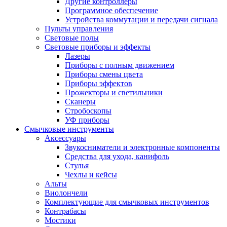
Другие контроллеры
Программное обеспечение
Устройства коммутации и передачи сигнала
Пульты управления
Световые полы
Световые приборы и эффекты
Лазеры
Приборы с полным движением
Приборы смены цвета
Приборы эффектов
Прожекторы и светильники
Сканеры
Стробоскопы
УФ приборы
Смычковые инструменты
Аксессуары
Звукосниматели и электронные компоненты
Средства для ухода, канифоль
Стулья
Чехлы и кейсы
Альты
Виолончели
Комплектующие для смычковых инструментов
Контрабасы
Мостики