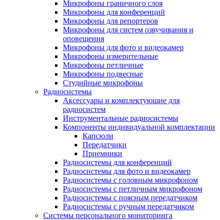
Микрофоны граничного слоя
Микрофоны для конференций
Микрофоны для репортеров
Микрофоны для систем озвучивания и
оповещения
Микрофоны для фото и видеокамер
Микрофоны измерительные
Микрофоны петличные
Микрофоны подвесные
Студийные микрофоны
Радиосистемы
Аксессуары и комплектующие для
радиосистем
Инструментальные радиосистемы
Компоненты индивидуальной комплектации
Капсюли
Передатчики
Приемники
Радиосистемы для конференций
Радиосистемы для фото и видеокамер
Радиосистемы с головным микрофоном
Радиосистемы с петличным микрофоном
Радиосистемы с поясным передатчиком
Радиосистемы с ручным передатчиком
Системы персонального мониторинга