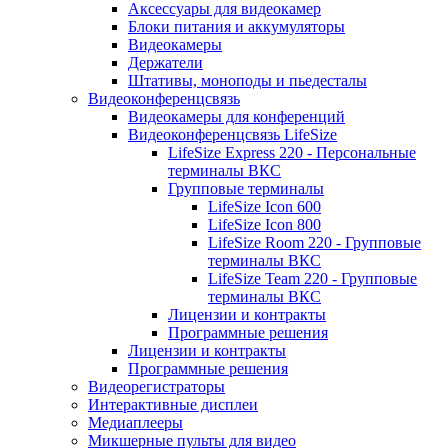
Аксессуары для видеокамер
Блоки питания и аккумуляторы
Видеокамеры
Держатели
Штативы, моноподы и пьедесталы
Видеоконференцсвязь
Видеокамеры для конференций
Видеоконференцсвязь LifeSize
LifeSize Express 220 - Персональные
терминалы ВКС
Групповые терминалы
LifeSize Icon 600
LifeSize Icon 800
LifeSize Room 220 - Групповые
терминалы ВКС
LifeSize Team 220 - Групповые
терминалы ВКС
Лицензии и контракты
Программные решения
Лицензии и контракты
Программные решения
Видеорегистраторы
Интерактивные дисплеи
Медиаплееры
Микшерные пульты для видео