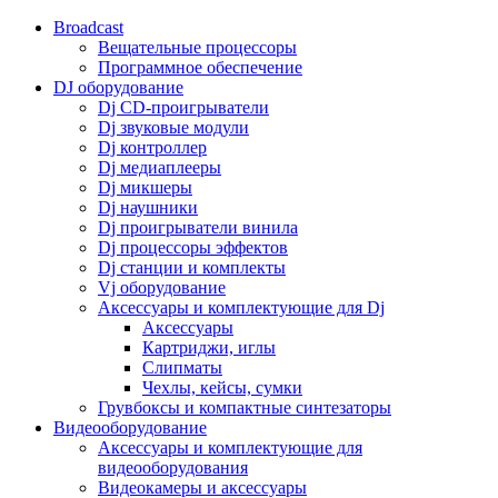
Broadcast
Вещательные процессоры
Программное обеспечение
DJ оборудование
Dj CD-проигрыватели
Dj звуковые модули
Dj контроллер
Dj медиаплееры
Dj микшеры
Dj наушники
Dj проигрыватели винила
Dj процессоры эффектов
Dj станции и комплекты
Vj оборудование
Аксессуары и комплектующие для Dj
Аксессуары
Картриджи, иглы
Слипматы
Чехлы, кейсы, сумки
Грувбоксы и компактные синтезаторы
Видеооборудование
Аксессуары и комплектующие для
видеооборудования
Видеокамеры и аксессуары