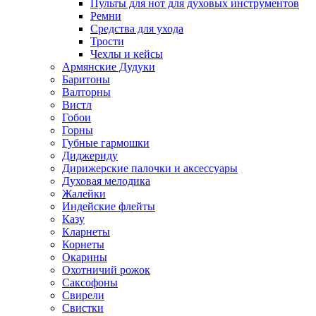
Пульты для нот для духовых инструментов
Ремни
Средства для ухода
Трости
Чехлы и кейсы
Армянские Дудуки
Баритоны
Валторны
Вистл
Гобои
Горны
Губные гармошки
Диджериду
Дирижерские палочки и аксессуары
Духовая мелодика
Жалейки
Индейские флейты
Казу
Кларнеты
Корнеты
Окарины
Охотничий рожок
Саксофоны
Свирели
Свистки