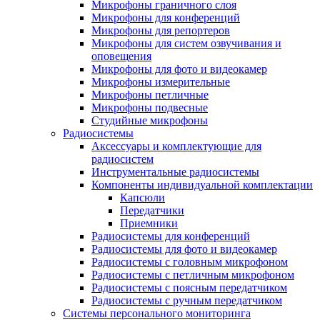
Микрофоны граничного слоя
Микрофоны для конференций
Микрофоны для репортеров
Микрофоны для систем озвучивания и
оповещения
Микрофоны для фото и видеокамер
Микрофоны измерительные
Микрофоны петличные
Микрофоны подвесные
Студийные микрофоны
Радиосистемы
Аксессуары и комплектующие для
радиосистем
Инструментальные радиосистемы
Компоненты индивидуальной комплектации
Капсюли
Передатчики
Приемники
Радиосистемы для конференций
Радиосистемы для фото и видеокамер
Радиосистемы с головным микрофоном
Радиосистемы с петличным микрофоном
Радиосистемы с поясным передатчиком
Радиосистемы с ручным передатчиком
Системы персонального мониторинга