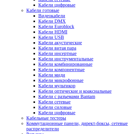
Кабели цифровые
Кабели готовые
Видеокабели
Кабели DMX
Кабели Euroblock
Кабели HDMI
Кабели USB
Кабели акустические
Кабели витая пара
Кабели инсертные
Кабели инструментальные
Кабели комбинированные
Кабели компонентные
Кабели миди
Кабели микрофонные
Кабели мультикор
Кабели оптические и коаксиальные
Кабели с разъемами Bantam
Кабели сетевые
Кабели силовые
Кабели цифровые
Кабельные тестеры
Коммутационные панели, директ-боксы, сетевые
распределители