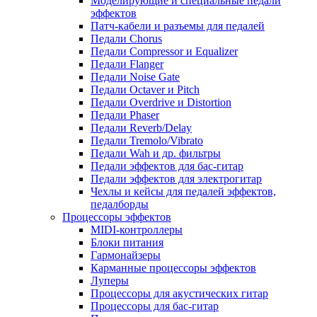
Моделирующие и специальные педали
эффектов
Патч-кабели и разъемы для педалей
Педали Chorus
Педали Compressor и Equalizer
Педали Flanger
Педали Noise Gate
Педали Octaver и Pitch
Педали Overdrive и Distortion
Педали Phaser
Педали Reverb/Delay
Педали Tremolo/Vibrato
Педали Wah и др. фильтры
Педали эффектов для бас-гитар
Педали эффектов для электрогитар
Чехлы и кейсы для педалей эффектов,
педалборды
Процессоры эффектов
MIDI-контроллеры
Блоки питания
Гармонайзеры
Карманные процессоры эффектов
Луперы
Процессоры для акустических гитар
Процессоры для бас-гитар