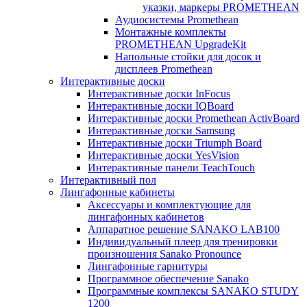
указки, маркеры PROMETHEAN
Аудиосистемы Promethean
Монтажные комплекты
PROMETHEAN UpgradeKit
Напольные стойки для досок и
дисплеев Promethean
Интерактивные доски
Интерактивные доски InFocus
Интерактивные доски IQBoard
Интерактивные доски Promethean ActivBoard
Интерактивные доски Samsung
Интерактивные доски Triumph Board
Интерактивные доски YesVision
Интерактивные панели TeachTouch
Интерактивный пол
Лингафонные кабинеты
Аксессуары и комплектующие для
лингафонных кабинетов
Аппаратное решение SANAKO LAB100
Индивидуальный плеер для тренировки
произношения Sanako Pronounce
Лингафонные гарнитуры
Программное обеспечение Sanako
Программные комплексы SANAKO STUDY
1200