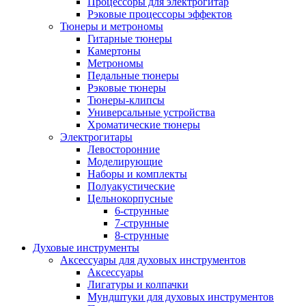
Процессоры для электрогитар
Рэковые процессоры эффектов
Тюнеры и метрономы
Гитарные тюнеры
Камертоны
Метрономы
Педальные тюнеры
Рэковые тюнеры
Тюнеры-клипсы
Универсальные устройства
Хроматические тюнеры
Электрогитары
Левосторонние
Моделирующие
Наборы и комплекты
Полуакустические
Цельнокорпусные
6-струнные
7-струнные
8-струнные
Духовые инструменты
Аксессуары для духовых инструментов
Аксессуары
Лигатуры и колпачки
Мундштуки для духовых инструментов