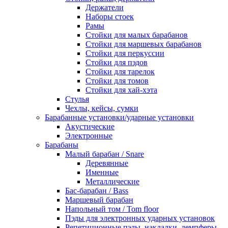
Держатели
Наборы стоек
Рамы
Стойки для малых барабанов
Стойки для маршевых барабанов
Стойки для перкуссии
Стойки для пэдов
Стойки для тарелок
Стойки для томов
Стойки для хай-хэта
Стулья
Чехлы, кейсы, сумки
Барабанные установки/ударные установки
Акустические
Электронные
Барабаны
Mалый барабан / Snare
Деревянные
Именные
Металлические
Бас-барабан / Bass
Маршевый барабан
Напольный том / Tom floor
Пэды для электронных ударных установок
Репетиционные пэды, накладки, демпферы,