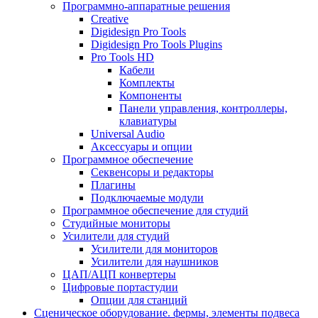
Программно-аппаратные решения
Creative
Digidesign Pro Tools
Digidesign Pro Tools Plugins
Pro Tools HD
Кабели
Комплекты
Компоненты
Панели управления, контроллеры,
клавиатуры
Universal Audio
Аксессуары и опции
Программное обеспечение
Cеквенсоры и редакторы
Плагины
Подключаемые модули
Программное обеспечение для студий
Студийные мониторы
Усилители для студий
Усилители для мониторов
Усилители для наушников
ЦАП/АЦП конвертеры
Цифровые портастудии
Опции для станций
Сценическое оборудование. фермы, элементы подвеса