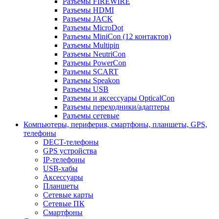
Разъемы FIREWIRE
Разъемы HDMI
Разъемы JACK
Разъемы MicroDot
Разъемы MiniCon (12 контактов)
Разъемы Multipin
Разъемы NeutriCon
Разъемы PowerCon
Разъемы SCART
Разъемы Speakon
Разъемы USB
Разъемы и аксессуары OpticalCon
Разъемы переходники/адаптеры
Разъемы сетевые
Компьютеры, периферия, смартфоны, планшеты, GPS,
телефоны
DECT-телефоны
GPS устройства
IP-телефоны
USB-хабы
Аксессуары
Планшеты
Сетевые карты
Сетевые ПК
Смартфоны