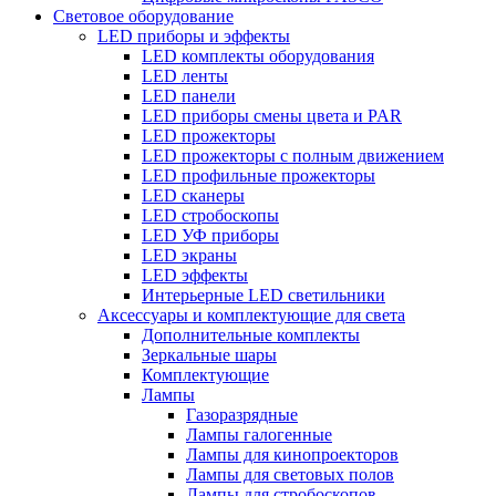
Световое оборудование
LED приборы и эффекты
LED комплекты оборудования
LED ленты
LED панели
LED приборы смены цвета и PAR
LED прожекторы
LED прожекторы с полным движением
LED профильные прожекторы
LED сканеры
LED стробоскопы
LED УФ приборы
LED экраны
LED эффекты
Интерьерные LED светильники
Аксессуары и комплектующие для света
Дополнительные комплекты
Зеркальные шары
Комплектующие
Лампы
Газоразрядные
Лампы галогенные
Лампы для кинопроекторов
Лампы для световых полов
Лампы для стробоскопов