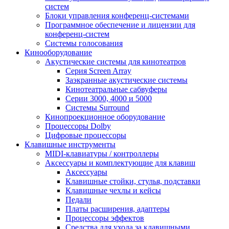
систем
Блоки управления конференц-системами
Программное обеспечение и лицензии для
конференц-систем
Системы голосования
Кинооборудование
Акустические системы для кинотеатров
Cерия Screen Array
Заэкранные акустические системы
Кинотеатральные сабвуферы
Серии 3000, 4000 и 5000
Системы Surround
Кинопроекционное оборудование
Процессоры Dolby
Цифровые процессоры
Клавишные инструменты
MIDI-клавиатуры / контроллеры
Аксессуары и комплектующие для клавиш
Аксессуары
Клавишные стойки, стулья, подставки
Клавишные чехлы и кейсы
Педали
Платы расширения, адаптеры
Процессоры эффектов
Средства для ухода за клавишными