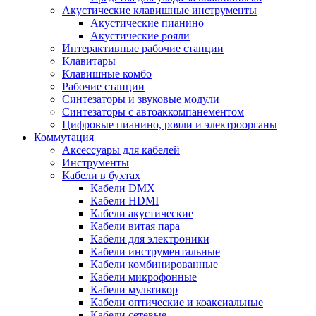
Акустические клавишные инструменты
Акустические пианино
Акустические рояли
Интерактивные рабочие станции
Клавитары
Клавишные комбо
Рабочие станции
Синтезаторы и звуковые модули
Синтезаторы с автоаккомпанементом
Цифровые пианино, рояли и электроорганы
Коммутация
Аксессуары для кабелей
Инструменты
Кабели в бухтах
Кабели DMX
Кабели HDMI
Кабели акустические
Кабели витая пара
Кабели для электроники
Кабели инструментальные
Кабели комбинированные
Кабели микрофонные
Кабели мультикор
Кабели оптические и коаксиальные
Кабели сетевые