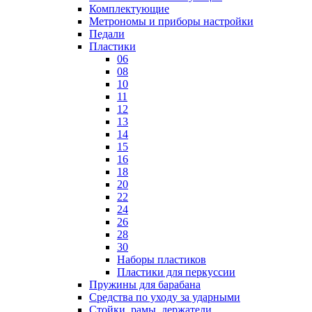
Комплектующие
Метрономы и приборы настройки
Педали
Пластики
06
08
10
11
12
13
14
15
16
18
20
22
24
26
28
30
Наборы пластиков
Пластики для перкуссии
Пружины для барабана
Средства по уходу за ударными
Стойки, рамы, держатели