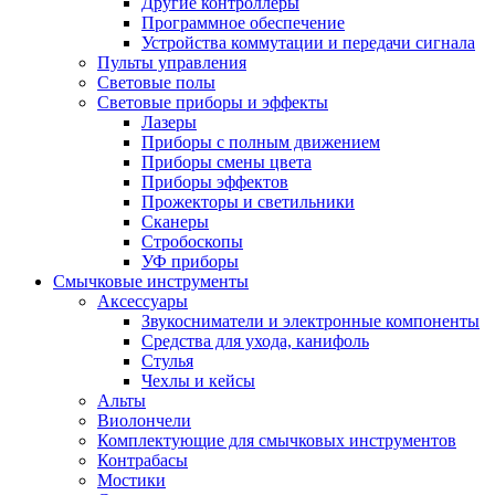
Другие контроллеры
Программное обеспечение
Устройства коммутации и передачи сигнала
Пульты управления
Световые полы
Световые приборы и эффекты
Лазеры
Приборы с полным движением
Приборы смены цвета
Приборы эффектов
Прожекторы и светильники
Сканеры
Стробоскопы
УФ приборы
Смычковые инструменты
Аксессуары
Звукосниматели и электронные компоненты
Средства для ухода, канифоль
Стулья
Чехлы и кейсы
Альты
Виолончели
Комплектующие для смычковых инструментов
Контрабасы
Мостики