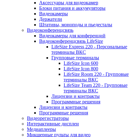
Аксессуары для видеокамер
Блоки питания и аккумуляторы
Видеокамеры
Держатели
Штативы, моноподы и пьедесталы
Видеоконференцсвязь
Видеокамеры для конференций
Видеоконференцсвязь LifeSize
LifeSize Express 220 - Персональные
терминалы ВКС
Групповые терминалы
LifeSize Icon 600
LifeSize Icon 800
LifeSize Room 220 - Групповые
терминалы ВКС
LifeSize Team 220 - Групповые
терминалы ВКС
Лицензии и контракты
Программные решения
Лицензии и контракты
Программные решения
Видеорегистраторы
Интерактивные дисплеи
Медиаплееры
Микшерные пульты для видео