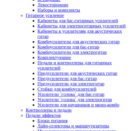
Левосторонние
Наборы и комплекты
Гитарное усиление
Кабинеты для бас-гитарных усилителей
Кабинеты для электрогитарных усилителей
Кабинеты к усилителям для акустических
гитар
Комбоусилители для акустических гитар
Комбоусилители для бас-гитар
Комбоусилители для электрогитар
Комплектующие
Педали и контроллеры для гитарных
усилителей
Предусилители для акустических гитар
Предусилители для бас-гитар
Предусилители для электрогитар
Стойки для комбоусилителей
Усилители `голова` для бас-гитар
Усилители `голова` для электрогитар
Усилители для наушников и мини-комбо
Контроллеры и педали
Педали эффектов
Блоки питания
Лайн-селекторы и маршрутизаторы