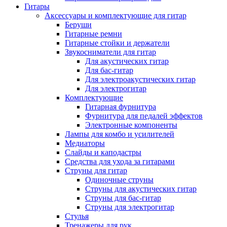
Гитары
Аксессуары и комплектующие для гитар
Беруши
Гитарные ремни
Гитарные стойки и держатели
Звукосниматели для гитар
Для акустических гитар
Для бас-гитар
Для электроакустических гитар
Для электрогитар
Комплектующие
Гитарная фурнитура
Фурнитура для педалей эффектов
Электронные компоненты
Лампы для комбо и усилителей
Медиаторы
Слайды и каподастры
Средства для ухода за гитарами
Струны для гитар
Одиночные струны
Струны для акустических гитар
Струны для бас-гитар
Струны для электрогитар
Стулья
Тренажеры для рук