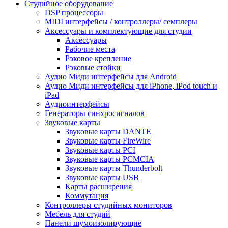
Студийное оборудование
DSP процессоры
MIDI интерфейсы / контроллеры/ семплеры
Аксессуары и комплектующие для студии
Аксессуары
Рабочие места
Рэковое крепление
Рэковые стойки
Аудио Миди интерфейсы для Android
Аудио Миди интерфейсы для iPhone, iPod touch и
iPad
Аудиоинтерфейсы
Генераторы синхросигналов
Звуковые карты
Звуковые карты DANTE
Звуковые карты FireWire
Звуковые карты PCI
Звуковые карты PCMCIA
Звуковые карты Thunderbolt
Звуковые карты USB
Карты расширения
Коммутация
Контроллеры студийных мониторов
Мебель для студий
Панели шумоизолирующие