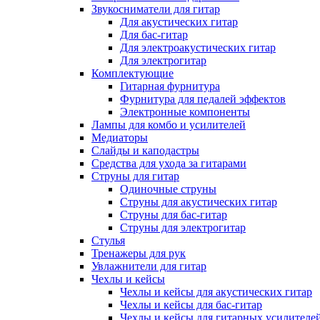
Звукосниматели для гитар
Для акустических гитар
Для бас-гитар
Для электроакустических гитар
Для электрогитар
Комплектующие
Гитарная фурнитура
Фурнитура для педалей эффектов
Электронные компоненты
Лампы для комбо и усилителей
Медиаторы
Слайды и каподастры
Средства для ухода за гитарами
Струны для гитар
Одиночные струны
Струны для акустических гитар
Струны для бас-гитар
Струны для электрогитар
Стулья
Тренажеры для рук
Увлажнители для гитар
Чехлы и кейсы
Чехлы и кейсы для акустических гитар
Чехлы и кейсы для бас-гитар
Чехлы и кейсы для гитарных усилителе