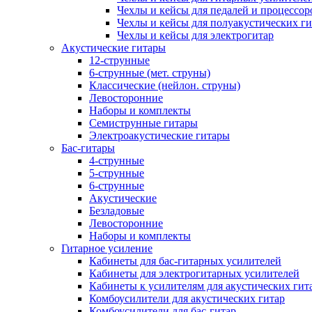
Чехлы и кейсы для педалей и процессор
Чехлы и кейсы для полуакустических ги
Чехлы и кейсы для электрогитар
Акустические гитары
12-струнные
6-струнные (мет. струны)
Классические (нейлон. струны)
Левосторонние
Наборы и комплекты
Семиструнные гитары
Электроакустические гитары
Бас-гитары
4-струнные
5-струнные
6-струнные
Акустические
Безладовые
Левосторонние
Наборы и комплекты
Гитарное усиление
Кабинеты для бас-гитарных усилителей
Кабинеты для электрогитарных усилителей
Кабинеты к усилителям для акустических гит
Комбоусилители для акустических гитар
Комбоусилители для бас-гитар