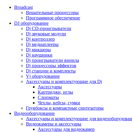
Broadcast
Вещательные процессоры
Программное обеспечение
DJ оборудование
Dj CD-проигрыватели
Dj звуковые модули
Dj контроллер
Dj медиаплееры
Dj микшеры
Dj наушники
Dj проигрыватели винила
Dj процессоры эффектов
Dj станции и комплекты
Vj оборудование
Аксессуары и комплектующие для Dj
Аксессуары
Картриджи, иглы
Слипматы
Чехлы, кейсы, сумки
Грувбоксы и компактные синтезаторы
Видеооборудование
Аксессуары и комплектующие для видеооборудова
Видеокамеры и аксессуары
Аксессуары для видеокамер