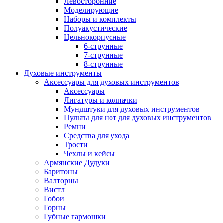
Левосторонние
Моделирующие
Наборы и комплекты
Полуакустические
Цельнокорпусные
6-струнные
7-струнные
8-струнные
Духовые инструменты
Аксессуары для духовых инструментов
Аксессуары
Лигатуры и колпачки
Мундштуки для духовых инструментов
Пульты для нот для духовых инструментов
Ремни
Средства для ухода
Трости
Чехлы и кейсы
Армянские Дудуки
Баритоны
Валторны
Вистл
Гобои
Горны
Губные гармошки