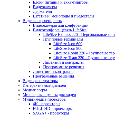
Блоки питания и аккумуляторы
Видеокамеры
Держатели
Штативы, моноподы и пьедесталы
Видеоконференцсвязь
Видеокамеры для конференций
Видеоконференцсвязь LifeSize
LifeSize Express 220 - Персональные т
Групповые терминалы
LifeSize Icon 600
LifeSize Icon 800
LifeSize Room 220 - Групповые т
LifeSize Team 220 - Групповые т
Лицензии и контракты
Программные решения
Лицензии и контракты
Программные решения
Видеорегистраторы
Интерактивные дисплеи
Медиаплееры
Микшерные пульты для видео
Мультимедиа-проекторы
4K+ проекторы
FULL HD - проекторы
SXGA+ - проекторы