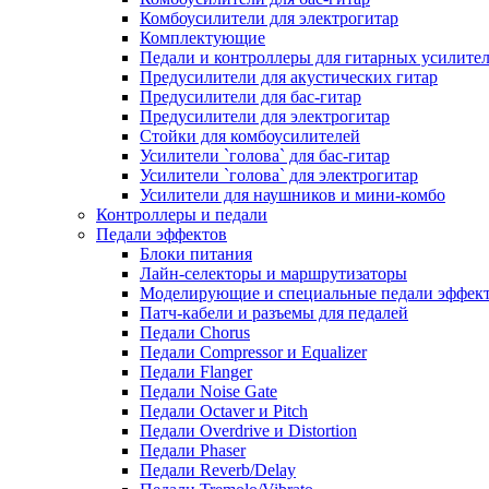
Комбоусилители для электрогитар
Комплектующие
Педали и контроллеры для гитарных усилите
Предусилители для акустических гитар
Предусилители для бас-гитар
Предусилители для электрогитар
Стойки для комбоусилителей
Усилители `голова` для бас-гитар
Усилители `голова` для электрогитар
Усилители для наушников и мини-комбо
Контроллеры и педали
Педали эффектов
Блоки питания
Лайн-селекторы и маршрутизаторы
Моделирующие и специальные педали эффек
Патч-кабели и разъемы для педалей
Педали Chorus
Педали Compressor и Equalizer
Педали Flanger
Педали Noise Gate
Педали Octaver и Pitch
Педали Overdrive и Distortion
Педали Phaser
Педали Reverb/Delay