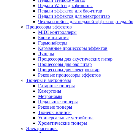
Педали Tremolo/Vibrato
Педали Wah и др. фильтры
Педали эффектов для бас-гитар
Педали эффектов для электрогитар
Чехлы и кейсы для педалей эффектов, педалб
Процессоры эффектов
MIDI-контроллеры
Блоки питания
Гармонайзеры
Карманные процессоры эффектов
Луперы
Процессоры для акустических гитар
Процессоры для бас-гитар
Процессоры для электрогитар
Рэковые процессоры эффектов
Тюнеры и метрономы
Гитарные тюнеры
Камертоны
Метрономы
Педальные тюнеры
Рэковые тюнеры
Тюнеры-клипсы
Универсальные устройства
Хроматические тюнеры
Электрогитары