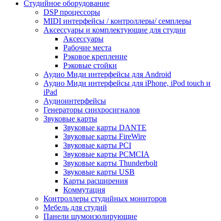
Студийное оборудование
DSP процессоры
MIDI интерфейсы / контроллеры/ семплеры
Аксессуары и комплектующие для студии
Аксессуары
Рабочие места
Рэковое крепление
Рэковые стойки
Аудио Миди интерфейсы для Android
Аудио Миди интерфейсы для iPhone, iPod touch и
iPad
Аудиоинтерфейсы
Генераторы синхросигналов
Звуковые карты
Звуковые карты DANTE
Звуковые карты FireWire
Звуковые карты PCI
Звуковые карты PCMCIA
Звуковые карты Thunderbolt
Звуковые карты USB
Карты расширения
Коммутация
Контроллеры студийных мониторов
Мебель для студий
Панели шумоизолирующие