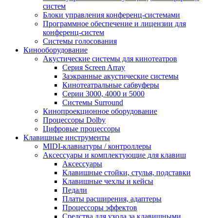
систем
Блоки управления конференц-системами
Программное обеспечение и лицензии для
конференц-систем
Системы голосования
Кинооборудование
Акустические системы для кинотеатров
Cерия Screen Array
Заэкранные акустические системы
Кинотеатральные сабвуферы
Серии 3000, 4000 и 5000
Системы Surround
Кинопроекционное оборудование
Процессоры Dolby
Цифровые процессоры
Клавишные инструменты
MIDI-клавиатуры / контроллеры
Аксессуары и комплектующие для клавиш
Аксессуары
Клавишные стойки, стулья, подставки
Клавишные чехлы и кейсы
Педали
Платы расширения, адаптеры
Процессоры эффектов
Средства для ухода за клавишными