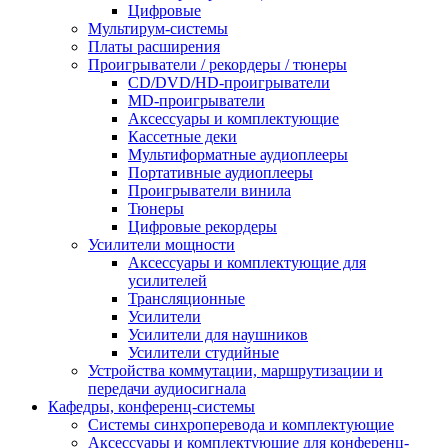
Цифровые
Мультирум-системы
Платы расширения
Проигрыватели / рекордеры / тюнеры
CD/DVD/HD-проигрыватели
MD-проигрыватели
Аксессуары и комплектующие
Кассетные деки
Мультиформатные аудиоплееры
Портативные аудиоплееры
Проигрыватели винила
Тюнеры
Цифровые рекордеры
Усилители мощности
Аксессуары и комплектующие для
усилителей
Трансляционные
Усилители
Усилители для наушников
Усилители студийные
Устройства коммутации, маршрутизации и
передачи аудиосигнала
Кафедры, конференц-системы
Cистемы синхроперевода и комплектующие
Аксессуары и комплектующие для конференц-