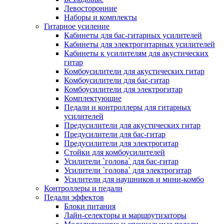
Левосторонние
Наборы и комплекты
Гитарное усиление
Кабинеты для бас-гитарных усилителей
Кабинеты для электрогитарных усилителей
Кабинеты к усилителям для акустических
гитар
Комбоусилители для акустических гитар
Комбоусилители для бас-гитар
Комбоусилители для электрогитар
Комплектующие
Педали и контроллеры для гитарных
усилителей
Предусилители для акустических гитар
Предусилители для бас-гитар
Предусилители для электрогитар
Стойки для комбоусилителей
Усилители `голова` для бас-гитар
Усилители `голова` для электрогитар
Усилители для наушников и мини-комбо
Контроллеры и педали
Педали эффектов
Блоки питания
Лайн-селекторы и маршрутизаторы