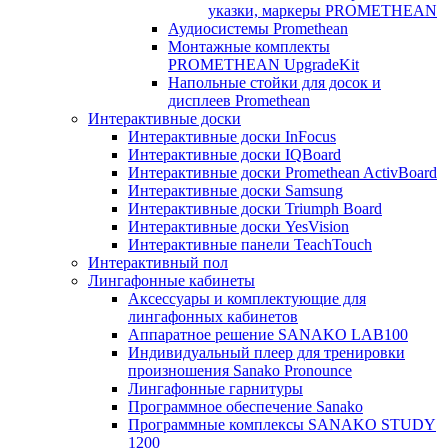
указки, маркеры PROMETHEAN
Аудиосистемы Promethean
Монтажные комплекты
PROMETHEAN UpgradeKit
Напольные стойки для досок и
дисплеев Promethean
Интерактивные доски
Интерактивные доски InFocus
Интерактивные доски IQBoard
Интерактивные доски Promethean ActivBoard
Интерактивные доски Samsung
Интерактивные доски Triumph Board
Интерактивные доски YesVision
Интерактивные панели TeachTouch
Интерактивный пол
Лингафонные кабинеты
Аксессуары и комплектующие для
лингафонных кабинетов
Аппаратное решение SANAKO LAB100
Индивидуальный плеер для тренировки
произношения Sanako Pronounce
Лингафонные гарнитуры
Программное обеспечение Sanako
Программные комплексы SANAKO STUDY
1200