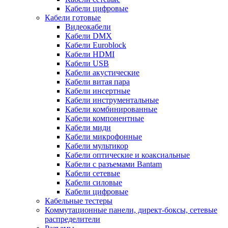
Кабели цифровые
Кабели готовые
Видеокабели
Кабели DMX
Кабели Euroblock
Кабели HDMI
Кабели USB
Кабели акустические
Кабели витая пара
Кабели инсертные
Кабели инструментальные
Кабели комбинированные
Кабели компонентные
Кабели миди
Кабели микрофонные
Кабели мультикор
Кабели оптические и коаксиальные
Кабели с разъемами Bantam
Кабели сетевые
Кабели силовые
Кабели цифровые
Кабельные тестеры
Коммутационные панели, директ-боксы, сетевые
распределители