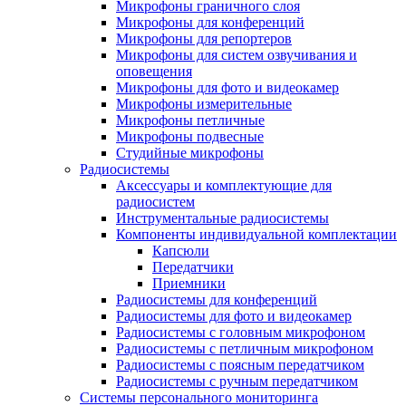
Микрофоны граничного слоя
Микрофоны для конференций
Микрофоны для репортеров
Микрофоны для систем озвучивания и
оповещения
Микрофоны для фото и видеокамер
Микрофоны измерительные
Микрофоны петличные
Микрофоны подвесные
Студийные микрофоны
Радиосистемы
Аксессуары и комплектующие для
радиосистем
Инструментальные радиосистемы
Компоненты индивидуальной комплектации
Капсюли
Передатчики
Приемники
Радиосистемы для конференций
Радиосистемы для фото и видеокамер
Радиосистемы с головным микрофоном
Радиосистемы с петличным микрофоном
Радиосистемы с поясным передатчиком
Радиосистемы с ручным передатчиком
Системы персонального мониторинга