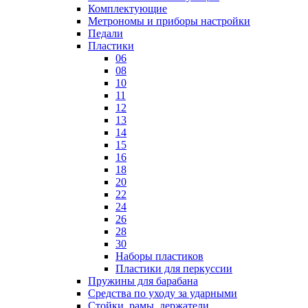
Комплектующие
Метрономы и приборы настройки
Педали
Пластики
06
08
10
11
12
13
14
15
16
18
20
22
24
26
28
30
Наборы пластиков
Пластики для перкуссии
Пружины для барабана
Средства по уходу за ударными
Стойки, рамы, держатели