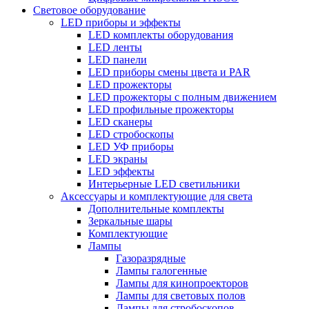
Световое оборудование
LED приборы и эффекты
LED комплекты оборудования
LED ленты
LED панели
LED приборы смены цвета и PAR
LED прожекторы
LED прожекторы с полным движением
LED профильные прожекторы
LED сканеры
LED стробоскопы
LED УФ приборы
LED экраны
LED эффекты
Интерьерные LED светильники
Аксессуары и комплектующие для света
Дополнительные комплекты
Зеркальные шары
Комплектующие
Лампы
Газоразрядные
Лампы галогенные
Лампы для кинопроекторов
Лампы для световых полов
Лампы для стробоскопов