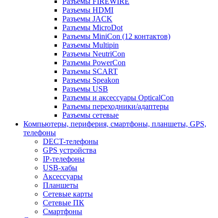
Разъемы FIREWIRE
Разъемы HDMI
Разъемы JACK
Разъемы MicroDot
Разъемы MiniCon (12 контактов)
Разъемы Multipin
Разъемы NeutriCon
Разъемы PowerCon
Разъемы SCART
Разъемы Speakon
Разъемы USB
Разъемы и аксессуары OpticalCon
Разъемы переходники/адаптеры
Разъемы сетевые
Компьютеры, периферия, смартфоны, планшеты, GPS,
телефоны
DECT-телефоны
GPS устройства
IP-телефоны
USB-хабы
Аксессуары
Планшеты
Сетевые карты
Сетевые ПК
Смартфоны