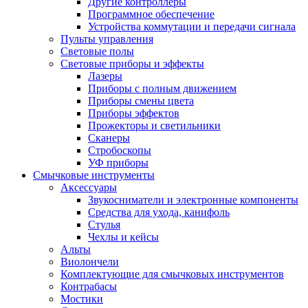
Другие контроллеры
Программное обеспечение
Устройства коммутации и передачи сигнала
Пульты управления
Световые полы
Световые приборы и эффекты
Лазеры
Приборы с полным движением
Приборы смены цвета
Приборы эффектов
Прожекторы и светильники
Сканеры
Стробоскопы
УФ приборы
Смычковые инструменты
Аксессуары
Звукосниматели и электронные компоненты
Средства для ухода, канифоль
Стулья
Чехлы и кейсы
Альты
Виолончели
Комплектующие для смычковых инструментов
Контрабасы
Мостики