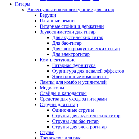
Гитары
Аксессуары и комплектующие для гитар
Беруши
Гитарные ремни
Гитарные стойки и держатели
Звукосниматели для гитар
Для акустических гитар
Для бас-гитар
Для электроакустических гитар
Для электрогитар
Комплектующие
Гитарная фурнитура
Фурнитура для педалей эффектов
Электронные компоненты
Лампы для комбо и усилителей
Медиаторы
Слайды и каподастры
Средства для ухода за гитарами
Струны для гитар
Одиночные струны
Струны для акустических гитар
Струны для бас-гитар
Струны для электрогитар
Стулья
Тренажеры для рук