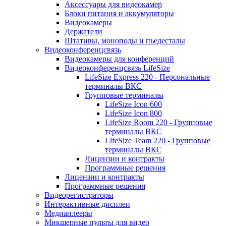
Аксессуары для видеокамер
Блоки питания и аккумуляторы
Видеокамеры
Держатели
Штативы, моноподы и пьедесталы
Видеоконференцсвязь
Видеокамеры для конференций
Видеоконференцсвязь LifeSize
LifeSize Express 220 - Персональные
терминалы ВКС
Групповые терминалы
LifeSize Icon 600
LifeSize Icon 800
LifeSize Room 220 - Групповые
терминалы ВКС
LifeSize Team 220 - Групповые
терминалы ВКС
Лицензии и контракты
Программные решения
Лицензии и контракты
Программные решения
Видеорегистраторы
Интерактивные дисплеи
Медиаплееры
Микшерные пульты для видео