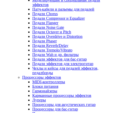
Моделирующие и специальные педали
эффектов
Патч-кабели и разъемы для педалей
Педали Chorus
Педали Compressor и Equalizer
Педали Flanger
Педали Noise Gate
Педали Octaver и Pitch
Педали Overdrive и Distortion
Педали Phaser
Педали Reverb/Delay
Педали Tremolo/Vibrato
Педали Wah и др. фильтры
Педали эффектов для бас-гитар
Педали эффектов для электрогитар
Чехлы и кейсы для педалей эффектов,
педалборды
Процессоры эффектов
MIDI-контроллеры
Блоки питания
Гармонайзеры
Карманные процессоры эффектов
Луперы
Процессоры для акустических гитар
Процессоры для бас-гитар