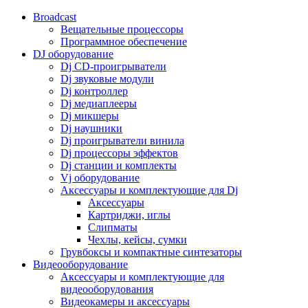
Broadcast
Вещательные процессоры
Программное обеспечение
DJ оборудование
Dj CD-проигрыватели
Dj звуковые модули
Dj контроллер
Dj медиаплееры
Dj микшеры
Dj наушники
Dj проигрыватели винила
Dj процессоры эффектов
Dj станции и комплекты
Vj оборудование
Аксессуары и комплектующие для Dj
Аксессуары
Картриджи, иглы
Слипматы
Чехлы, кейсы, сумки
Грувбоксы и компактные синтезаторы
Видеооборудование
Аксессуары и комплектующие для
видеооборудования
Видеокамеры и аксессуары