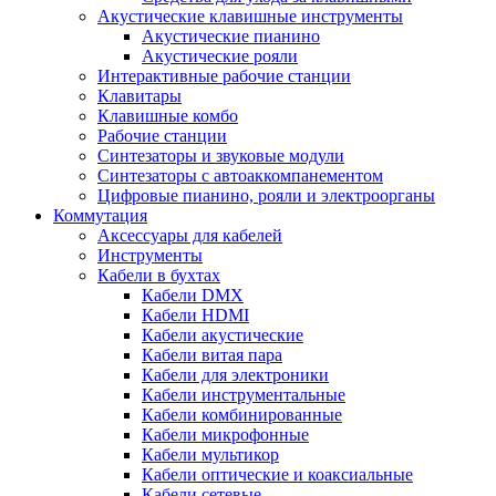
Акустические клавишные инструменты
Акустические пианино
Акустические рояли
Интерактивные рабочие станции
Клавитары
Клавишные комбо
Рабочие станции
Синтезаторы и звуковые модули
Синтезаторы с автоаккомпанементом
Цифровые пианино, рояли и электроорганы
Коммутация
Аксессуары для кабелей
Инструменты
Кабели в бухтах
Кабели DMX
Кабели HDMI
Кабели акустические
Кабели витая пара
Кабели для электроники
Кабели инструментальные
Кабели комбинированные
Кабели микрофонные
Кабели мультикор
Кабели оптические и коаксиальные
Кабели сетевые