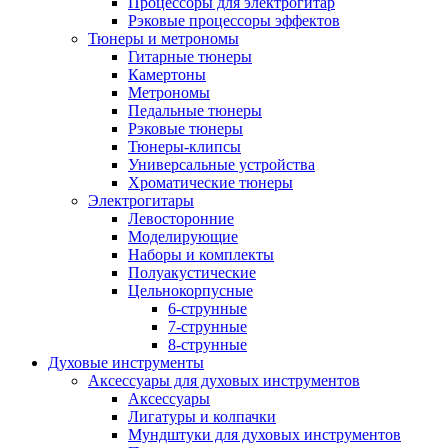
Процессоры для электрогитар
Рэковые процессоры эффектов
Тюнеры и метрономы
Гитарные тюнеры
Камертоны
Метрономы
Педальные тюнеры
Рэковые тюнеры
Тюнеры-клипсы
Универсальные устройства
Хроматические тюнеры
Электрогитары
Левосторонние
Моделирующие
Наборы и комплекты
Полуакустические
Цельнокорпусные
6-струнные
7-струнные
8-струнные
Духовые инструменты
Аксессуары для духовых инструментов
Аксессуары
Лигатуры и колпачки
Мундштуки для духовых инструментов