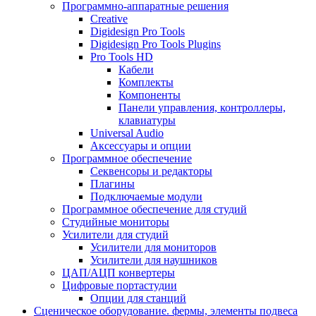
Программно-аппаратные решения
Creative
Digidesign Pro Tools
Digidesign Pro Tools Plugins
Pro Tools HD
Кабели
Комплекты
Компоненты
Панели управления, контроллеры,
клавиатуры
Universal Audio
Аксессуары и опции
Программное обеспечение
Cеквенсоры и редакторы
Плагины
Подключаемые модули
Программное обеспечение для студий
Студийные мониторы
Усилители для студий
Усилители для мониторов
Усилители для наушников
ЦАП/АЦП конвертеры
Цифровые портастудии
Опции для станций
Сценическое оборудование. фермы, элементы подвеса