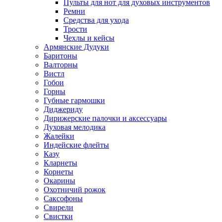
Пульты для нот для духовых инструментов
Ремни
Средства для ухода
Трости
Чехлы и кейсы
Армянские Дудуки
Баритоны
Валторны
Вистл
Гобои
Горны
Губные гармошки
Диджериду
Дирижерские палочки и аксессуары
Духовая мелодика
Жалейки
Индейские флейты
Казу
Кларнеты
Корнеты
Окарины
Охотничий рожок
Саксофоны
Свирели
Свистки