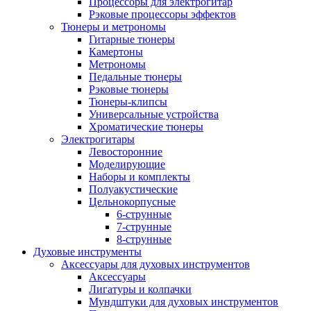
Процессоры для электрогитар
Рэковые процессоры эффектов
Тюнеры и метрономы
Гитарные тюнеры
Камертоны
Метрономы
Педальные тюнеры
Рэковые тюнеры
Тюнеры-клипсы
Универсальные устройства
Хроматические тюнеры
Электрогитары
Левосторонние
Моделирующие
Наборы и комплекты
Полуакустические
Цельнокорпусные
6-струнные
7-струнные
8-струнные
Духовые инструменты
Аксессуары для духовых инструментов
Аксессуары
Лигатуры и колпачки
Мундштуки для духовых инструментов