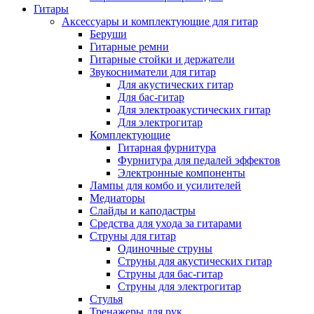
Гитары
Аксессуары и комплектующие для гитар
Беруши
Гитарные ремни
Гитарные стойки и держатели
Звукосниматели для гитар
Для акустических гитар
Для бас-гитар
Для электроакустических гитар
Для электрогитар
Комплектующие
Гитарная фурнитура
Фурнитура для педалей эффектов
Электронные компоненты
Лампы для комбо и усилителей
Медиаторы
Слайды и каподастры
Средства для ухода за гитарами
Струны для гитар
Одиночные струны
Струны для акустических гитар
Струны для бас-гитар
Струны для электрогитар
Стулья
Тренажеры для рук