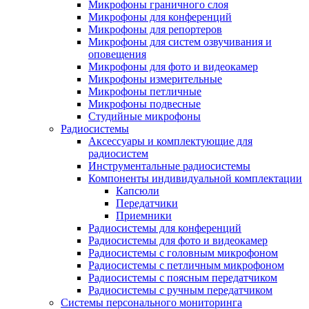
Микрофоны граничного слоя
Микрофоны для конференций
Микрофоны для репортеров
Микрофоны для систем озвучивания и
оповещения
Микрофоны для фото и видеокамер
Микрофоны измерительные
Микрофоны петличные
Микрофоны подвесные
Студийные микрофоны
Радиосистемы
Аксессуары и комплектующие для
радиосистем
Инструментальные радиосистемы
Компоненты индивидуальной комплектации
Капсюли
Передатчики
Приемники
Радиосистемы для конференций
Радиосистемы для фото и видеокамер
Радиосистемы с головным микрофоном
Радиосистемы с петличным микрофоном
Радиосистемы с поясным передатчиком
Радиосистемы с ручным передатчиком
Системы персонального мониторинга