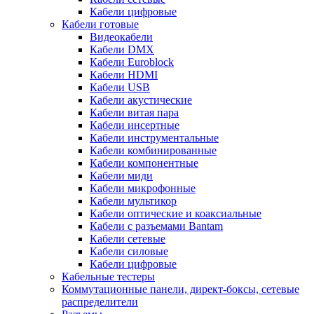
Кабели цифровые
Кабели готовые
Видеокабели
Кабели DMX
Кабели Euroblock
Кабели HDMI
Кабели USB
Кабели акустические
Кабели витая пара
Кабели инсертные
Кабели инструментальные
Кабели комбинированные
Кабели компонентные
Кабели миди
Кабели микрофонные
Кабели мультикор
Кабели оптические и коаксиальные
Кабели с разъемами Bantam
Кабели сетевые
Кабели силовые
Кабели цифровые
Кабельные тестеры
Коммутационные панели, директ-боксы, сетевые
распределители