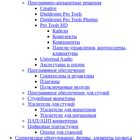
Программно-аппаратные решения
Creative
Digidesign Pro Tools
Digidesign Pro Tools Plugins
Pro Tools HD
Кабели
Комплекты
Компоненты
Панели управления, контроллеры,
клавиатуры
Universal Audio
Аксессуары и опции
Программное обеспечение
Cеквенсоры и редакторы
Плагины
Подключаемые модули
Программное обеспечение для студий
Студийные мониторы
Усилители для студий
Усилители для мониторов
Усилители для наушников
ЦАП/АЦП конвертеры
Цифровые портастудии
Опции для станций
Сценическое оборудование. фермы, элементы подвеса