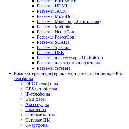
Разъемы FIREWIRE
Разъемы HDMI
Разъемы JACK
Разъемы MicroDot
Разъемы MiniCon (12 контактов)
Разъемы Multipin
Разъемы NeutriCon
Разъемы PowerCon
Разъемы SCART
Разъемы Speakon
Разъемы USB
Разъемы и аксессуары OpticalCon
Разъемы переходники/адаптеры
Разъемы сетевые
Компьютеры, периферия, смартфоны, планшеты, GPS,
телефоны
DECT-телефоны
GPS устройства
IP-телефоны
USB-хабы
Аксессуары
Планшеты
Сетевые карты
Сетевые ПК
Смартфоны