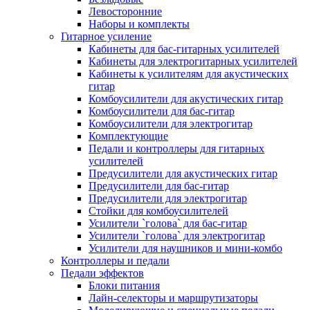
Левосторонние
Наборы и комплекты
Гитарное усиление
Кабинеты для бас-гитарных усилителей
Кабинеты для электрогитарных усилителей
Кабинеты к усилителям для акустических
гитар
Комбоусилители для акустических гитар
Комбоусилители для бас-гитар
Комбоусилители для электрогитар
Комплектующие
Педали и контроллеры для гитарных
усилителей
Предусилители для акустических гитар
Предусилители для бас-гитар
Предусилители для электрогитар
Стойки для комбоусилителей
Усилители `голова` для бас-гитар
Усилители `голова` для электрогитар
Усилители для наушников и мини-комбо
Контроллеры и педали
Педали эффектов
Блоки питания
Лайн-селекторы и маршрутизаторы