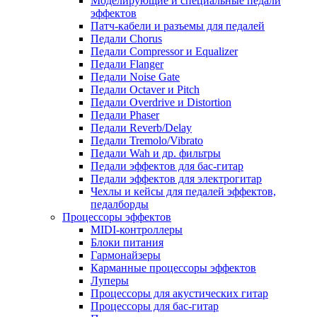
Моделирующие и специальные педали
эффектов
Патч-кабели и разъемы для педалей
Педали Chorus
Педали Compressor и Equalizer
Педали Flanger
Педали Noise Gate
Педали Octaver и Pitch
Педали Overdrive и Distortion
Педали Phaser
Педали Reverb/Delay
Педали Tremolo/Vibrato
Педали Wah и др. фильтры
Педали эффектов для бас-гитар
Педали эффектов для электрогитар
Чехлы и кейсы для педалей эффектов,
педалборды
Процессоры эффектов
MIDI-контроллеры
Блоки питания
Гармонайзеры
Карманные процессоры эффектов
Луперы
Процессоры для акустических гитар
Процессоры для бас-гитар