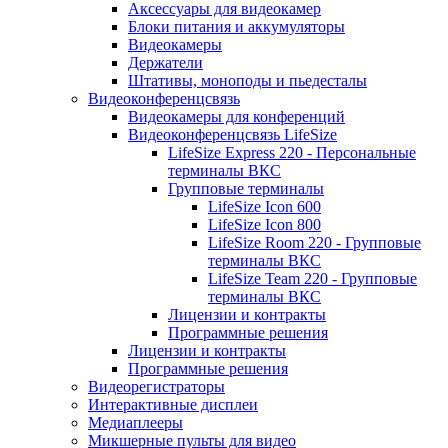
Аксессуары для видеокамер
Блоки питания и аккумуляторы
Видеокамеры
Держатели
Штативы, моноподы и пьедесталы
Видеоконференцсвязь
Видеокамеры для конференций
Видеоконференцсвязь LifeSize
LifeSize Express 220 - Персональные
терминалы ВКС
Групповые терминалы
LifeSize Icon 600
LifeSize Icon 800
LifeSize Room 220 - Групповые
терминалы ВКС
LifeSize Team 220 - Групповые
терминалы ВКС
Лицензии и контракты
Программные решения
Лицензии и контракты
Программные решения
Видеорегистраторы
Интерактивные дисплеи
Медиаплееры
Микшерные пульты для видео