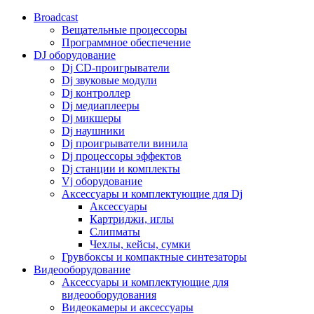
Broadcast
Вещательные процессоры
Программное обеспечение
DJ оборудование
Dj CD-проигрыватели
Dj звуковые модули
Dj контроллер
Dj медиаплееры
Dj микшеры
Dj наушники
Dj проигрыватели винила
Dj процессоры эффектов
Dj станции и комплекты
Vj оборудование
Аксессуары и комплектующие для Dj
Аксессуары
Картриджи, иглы
Слипматы
Чехлы, кейсы, сумки
Грувбоксы и компактные синтезаторы
Видеооборудование
Аксессуары и комплектующие для
видеооборудования
Видеокамеры и аксессуары