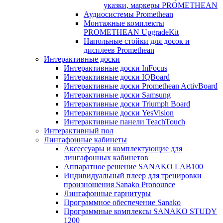
указки, маркеры PROMETHEAN
Аудиосистемы Promethean
Монтажные комплекты
PROMETHEAN UpgradeKit
Напольные стойки для досок и
дисплеев Promethean
Интерактивные доски
Интерактивные доски InFocus
Интерактивные доски IQBoard
Интерактивные доски Promethean ActivBoard
Интерактивные доски Samsung
Интерактивные доски Triumph Board
Интерактивные доски YesVision
Интерактивные панели TeachTouch
Интерактивный пол
Лингафонные кабинеты
Аксессуары и комплектующие для
лингафонных кабинетов
Аппаратное решение SANAKO LAB100
Индивидуальный плеер для тренировки
произношения Sanako Pronounce
Лингафонные гарнитуры
Программное обеспечение Sanako
Программные комплексы SANAKO STUDY
1200