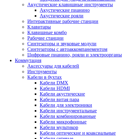
Акустические клавишные инструменты
Акустические пианино
Акустические рояли
Интерактивные рабочие станции
Клавитары
Клавишные комбо
Рабочие станции
Синтезаторы и звуковые модули
Синтезаторы с автоаккомпанементом
Цифровые пианино, рояли и электроорганы
Коммутация
Аксессуары для кабелей
Инструменты
Кабели в бухтах
Кабели DMX
Кабели HDMI
Кабели акустические
Кабели витая пара
Кабели для электроники
Кабели инструментальные
Кабели комбинированные
Кабели микрофонные
Кабели мультикор
Кабели оптические и коаксиальные
Кабели сетевые