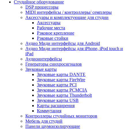
Студийное оборудование
DSP процессоры
MIDI интерфейсы / контроллеры/ семплеры
Аксессуары и комплектующие для студии
Аксессуары
Рабочие места
Рэковое крепление
Рэковые стойки
Аудио Миди интерфейсы для Android
Аудио Миди интерфейсы для iPhone, iPod touch и
iPad
Аудиоинтерфейсы
Генераторы синхросигналов
Звуковые карты
Звуковые карты DANTE
Звуковые карты FireWire
Звуковые карты PCI
Звуковые карты PCMCIA
Звуковые карты Thunderbolt
Звуковые карты USB
Карты расширения
Коммутация
Контроллеры студийных мониторов
Мебель для студий
Панели шумоизолирующие