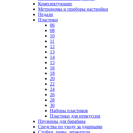
Комплектующие
Метрономы и приборы настройки
Педали
Пластики
06
08
10
11
12
13
14
15
16
18
20
22
24
26
28
30
Наборы пластиков
Пластики для перкуссии
Пружины для барабана
Средства по уходу за ударными
Стойки, рамы, держатели