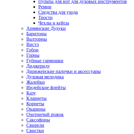
Пульты для нот для духовых инструментов
Ремни
Средства для ухода
Трости
Чехлы и кейсы
Армянские Дудуки
Баритоны
Валторны
Вистл
Гобои
Горны
Губные гармошки
Диджериду
Дирижерские палочки и аксессуары
Духовая мелодика
Жалейки
Индейские флейты
Казу
Кларнеты
Корнеты
Окарины
Охотничий рожок
Саксофоны
Свирели
Свистки