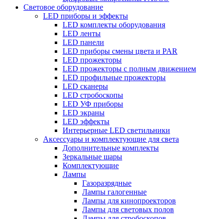
Световое оборудование
LED приборы и эффекты
LED комплекты оборудования
LED ленты
LED панели
LED приборы смены цвета и PAR
LED прожекторы
LED прожекторы с полным движением
LED профильные прожекторы
LED сканеры
LED стробоскопы
LED УФ приборы
LED экраны
LED эффекты
Интерьерные LED светильники
Аксессуары и комплектующие для света
Дополнительные комплекты
Зеркальные шары
Комплектующие
Лампы
Газоразрядные
Лампы галогенные
Лампы для кинопроекторов
Лампы для световых полов
Лампы для стробоскопов