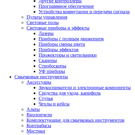
Другие контроллеры
Программное обеспечение
Устройства коммутации и передачи сигнала
Пульты управления
Световые полы
Световые приборы и эффекты
Лазеры
Приборы с полным движением
Приборы смены цвета
Приборы эффектов
Прожекторы и светильники
Сканеры
Стробоскопы
УФ приборы
Смычковые инструменты
Аксессуары
Звукосниматели и электронные компоненты
Средства для ухода, канифоль
Стулья
Чехлы и кейсы
Альты
Виолончели
Комплектующие для смычковых инструментов
Контрабасы
Мостики