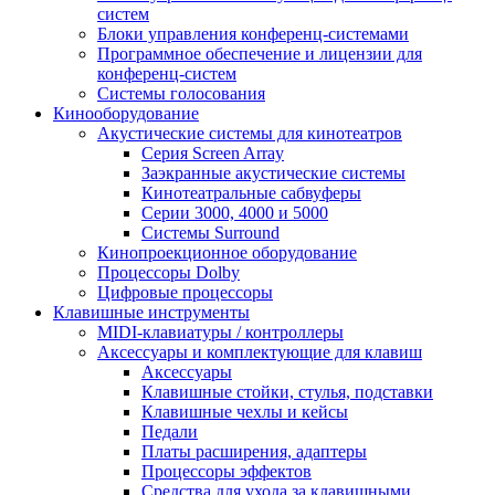
систем
Блоки управления конференц-системами
Программное обеспечение и лицензии для
конференц-систем
Системы голосования
Кинооборудование
Акустические системы для кинотеатров
Cерия Screen Array
Заэкранные акустические системы
Кинотеатральные сабвуферы
Серии 3000, 4000 и 5000
Системы Surround
Кинопроекционное оборудование
Процессоры Dolby
Цифровые процессоры
Клавишные инструменты
MIDI-клавиатуры / контроллеры
Аксессуары и комплектующие для клавиш
Аксессуары
Клавишные стойки, стулья, подставки
Клавишные чехлы и кейсы
Педали
Платы расширения, адаптеры
Процессоры эффектов
Средства для ухода за клавишными