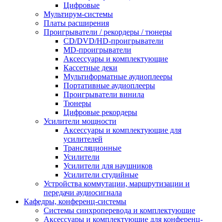
Цифровые
Мультирум-системы
Платы расширения
Проигрыватели / рекордеры / тюнеры
CD/DVD/HD-проигрыватели
MD-проигрыватели
Аксессуары и комплектующие
Кассетные деки
Мультиформатные аудиоплееры
Портативные аудиоплееры
Проигрыватели винила
Тюнеры
Цифровые рекордеры
Усилители мощности
Аксессуары и комплектующие для
усилителей
Трансляционные
Усилители
Усилители для наушников
Усилители студийные
Устройства коммутации, маршрутизации и
передачи аудиосигнала
Кафедры, конференц-системы
Cистемы синхроперевода и комплектующие
Аксессуары и комплектующие для конференц-