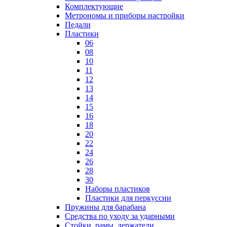
Комплектующие
Метрономы и приборы настройки
Педали
Пластики
06
08
10
11
12
13
14
15
16
18
20
22
24
26
28
30
Наборы пластиков
Пластики для перкуссии
Пружины для барабана
Средства по уходу за ударными
Стойки, рамы, держатели