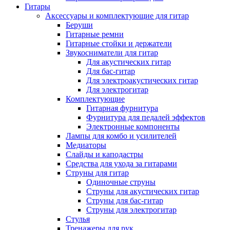
Гитары
Аксессуары и комплектующие для гитар
Беруши
Гитарные ремни
Гитарные стойки и держатели
Звукосниматели для гитар
Для акустических гитар
Для бас-гитар
Для электроакустических гитар
Для электрогитар
Комплектующие
Гитарная фурнитура
Фурнитура для педалей эффектов
Электронные компоненты
Лампы для комбо и усилителей
Медиаторы
Слайды и каподастры
Средства для ухода за гитарами
Струны для гитар
Одиночные струны
Струны для акустических гитар
Струны для бас-гитар
Струны для электрогитар
Стулья
Тренажеры для рук