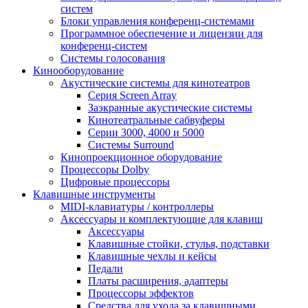
систем
Блоки управления конференц-системами
Программное обеспечение и лицензии для
конференц-систем
Системы голосования
Кинооборудование
Акустические системы для кинотеатров
Cерия Screen Array
Заэкранные акустические системы
Кинотеатральные сабвуферы
Серии 3000, 4000 и 5000
Системы Surround
Кинопроекционное оборудование
Процессоры Dolby
Цифровые процессоры
Клавишные инструменты
MIDI-клавиатуры / контроллеры
Аксессуары и комплектующие для клавиш
Аксессуары
Клавишные стойки, стулья, подставки
Клавишные чехлы и кейсы
Педали
Платы расширения, адаптеры
Процессоры эффектов
Средства для ухода за клавишными