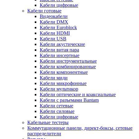
Кабели цифровые
Кабели готовые
Видеокабели
Кабели DMX
Кабели Euroblock
Кабели HDMI
Кабели USB
Кабели акустические
Кабели витая пара
Кабели инсертные
Кабели инструментальные
Кабели комбинированные
Кабели компонентные
Кабели миди
Кабели микрофонные
Кабели мультикор
Кабели оптические и коаксиальные
Кабели с разъемами Bantam
Кабели сетевые
Кабели силовые
Кабели цифровые
Кабельные тестеры
Коммутационные панели, директ-боксы, сетевые
распределители