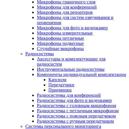
Микрофоны граничного слоя
Микрофоны для конференций
Микрофоны для репортеров
Микрофоны для систем озвучивания и
оповещения
Микрофоны для фото и видеокамер
Микрофоны измерительные
Микрофоны петличные
Микрофоны подвесные
Студийные микрофоны
Радиосистемы
Аксессуары и комплектующие для
радиосистем
Инструментальные радиосистемы
Компоненты индивидуальной комплектации
Капсюли
Передатчики
Приемники
Радиосистемы для конференций
Радиосистемы для фото и видеокамер
Радиосистемы с головным микрофоном
Радиосистемы с петличным микрофоном
Радиосистемы с поясным передатчиком
Радиосистемы с ручным передатчиком
Системы персонального мониторинга