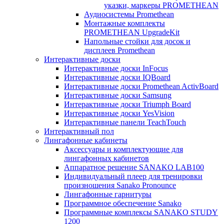
указки, маркеры PROMETHEAN
Аудиосистемы Promethean
Монтажные комплекты
PROMETHEAN UpgradeKit
Напольные стойки для досок и
дисплеев Promethean
Интерактивные доски
Интерактивные доски InFocus
Интерактивные доски IQBoard
Интерактивные доски Promethean ActivBoard
Интерактивные доски Samsung
Интерактивные доски Triumph Board
Интерактивные доски YesVision
Интерактивные панели TeachTouch
Интерактивный пол
Лингафонные кабинеты
Аксессуары и комплектующие для
лингафонных кабинетов
Аппаратное решение SANAKO LAB100
Индивидуальный плеер для тренировки
произношения Sanako Pronounce
Лингафонные гарнитуры
Программное обеспечение Sanako
Программные комплексы SANAKO STUDY
1200