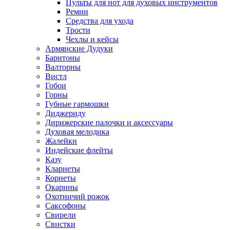
Пульты для нот для духовых инструментов
Ремни
Средства для ухода
Трости
Чехлы и кейсы
Армянские Дудуки
Баритоны
Валторны
Вистл
Гобои
Горны
Губные гармошки
Диджериду
Дирижерские палочки и аксессуары
Духовая мелодика
Жалейки
Индейские флейты
Казу
Кларнеты
Корнеты
Окарины
Охотничий рожок
Саксофоны
Свирели
Свистки