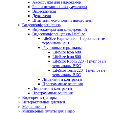
Аксессуары для видеокамер
Блоки питания и аккумуляторы
Видеокамеры
Держатели
Штативы, моноподы и пьедесталы
Видеоконференцсвязь
Видеокамеры для конференций
Видеоконференцсвязь LifeSize
LifeSize Express 220 - Персональные
терминалы ВКС
Групповые терминалы
LifeSize Icon 600
LifeSize Icon 800
LifeSize Room 220 - Групповые
терминалы ВКС
LifeSize Team 220 - Групповые
терминалы ВКС
Лицензии и контракты
Программные решения
Лицензии и контракты
Программные решения
Видеорегистраторы
Интерактивные дисплеи
Медиаплееры
Микшерные пульты для видео