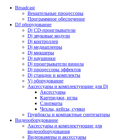
Broadcast
Вещательные процессоры
Программное обеспечение
DJ оборудование
Dj CD-проигрыватели
Dj звуковые модули
Dj контроллер
Dj медиаплееры
Dj микшеры
Dj наушники
Dj проигрыватели винила
Dj процессоры эффектов
Dj станции и комплекты
Vj оборудование
Аксессуары и комплектующие для Dj
Аксессуары
Картриджи, иглы
Слипматы
Чехлы, кейсы, сумки
Грувбоксы и компактные синтезаторы
Видеооборудование
Аксессуары и комплектующие для
видеооборудования
Видеокамеры и аксессуары