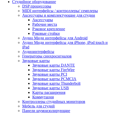
Студийное оборудование
DSP процессоры
MIDI интерфейсы / контроллеры/ семплеры
Аксессуары и комплектующие для студии
Аксессуары
Рабочие места
Рэковое крепление
Рэковые стойки
Аудио Миди интерфейсы для Android
Аудио Миди интерфейсы для iPhone, iPod touch и
iPad
Аудиоинтерфейсы
Генераторы синхросигналов
Звуковые карты
Звуковые карты DANTE
Звуковые карты FireWire
Звуковые карты PCI
Звуковые карты PCMCIA
Звуковые карты Thunderbolt
Звуковые карты USB
Карты расширения
Коммутация
Контроллеры студийных мониторов
Мебель для студий
Панели шумоизолирующие