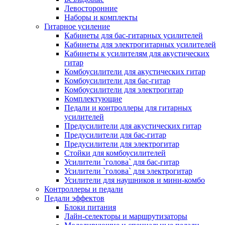
Левосторонние
Наборы и комплекты
Гитарное усиление
Кабинеты для бас-гитарных усилителей
Кабинеты для электрогитарных усилителей
Кабинеты к усилителям для акустических
гитар
Комбоусилители для акустических гитар
Комбоусилители для бас-гитар
Комбоусилители для электрогитар
Комплектующие
Педали и контроллеры для гитарных
усилителей
Предусилители для акустических гитар
Предусилители для бас-гитар
Предусилители для электрогитар
Стойки для комбоусилителей
Усилители `голова` для бас-гитар
Усилители `голова` для электрогитар
Усилители для наушников и мини-комбо
Контроллеры и педали
Педали эффектов
Блоки питания
Лайн-селекторы и маршрутизаторы