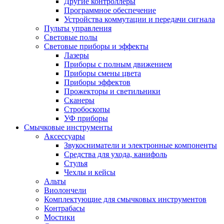
Другие контроллеры
Программное обеспечение
Устройства коммутации и передачи сигнала
Пульты управления
Световые полы
Световые приборы и эффекты
Лазеры
Приборы с полным движением
Приборы смены цвета
Приборы эффектов
Прожекторы и светильники
Сканеры
Стробоскопы
УФ приборы
Смычковые инструменты
Аксессуары
Звукосниматели и электронные компоненты
Средства для ухода, канифоль
Стулья
Чехлы и кейсы
Альты
Виолончели
Комплектующие для смычковых инструментов
Контрабасы
Мостики