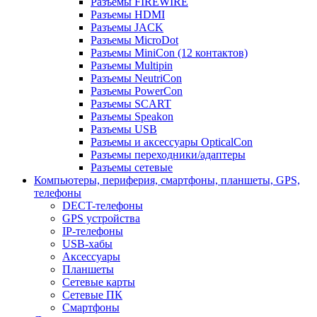
Разъемы FIREWIRE
Разъемы HDMI
Разъемы JACK
Разъемы MicroDot
Разъемы MiniCon (12 контактов)
Разъемы Multipin
Разъемы NeutriCon
Разъемы PowerCon
Разъемы SCART
Разъемы Speakon
Разъемы USB
Разъемы и аксессуары OpticalCon
Разъемы переходники/адаптеры
Разъемы сетевые
Компьютеры, периферия, смартфоны, планшеты, GPS,
телефоны
DECT-телефоны
GPS устройства
IP-телефоны
USB-хабы
Аксессуары
Планшеты
Сетевые карты
Сетевые ПК
Смартфоны