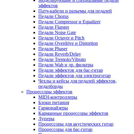
Моделирующие и специальные педали
эффектов
Патч-кабели и разъемы для педалей
Педали Chorus
Педали Compressor и Equalizer
Педали Flanger
Педали Noise Gate
Педали Octaver и Pitch
Педали Overdrive и Distortion
Педали Phaser
Педали Reverb/Delay
Педали Tremolo/Vibrato
Педали Wah и др. фильтры
Педали эффектов для бас-гитар
Педали эффектов для электрогитар
Чехлы и кейсы для педалей эффектов,
педалборды
Процессоры эффектов
MIDI-контроллеры
Блоки питания
Гармонайзеры
Карманные процессоры эффектов
Луперы
Процессоры для акустических гитар
Процессоры для бас-гитар