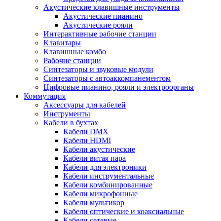
Акустические клавишные инструменты
Акустические пианино
Акустические рояли
Интерактивные рабочие станции
Клавитары
Клавишные комбо
Рабочие станции
Синтезаторы и звуковые модули
Синтезаторы с автоаккомпанементом
Цифровые пианино, рояли и электроорганы
Коммутация
Аксессуары для кабелей
Инструменты
Кабели в бухтах
Кабели DMX
Кабели HDMI
Кабели акустические
Кабели витая пара
Кабели для электроники
Кабели инструментальные
Кабели комбинированные
Кабели микрофонные
Кабели мультикор
Кабели оптические и коаксиальные
Кабели сетевые