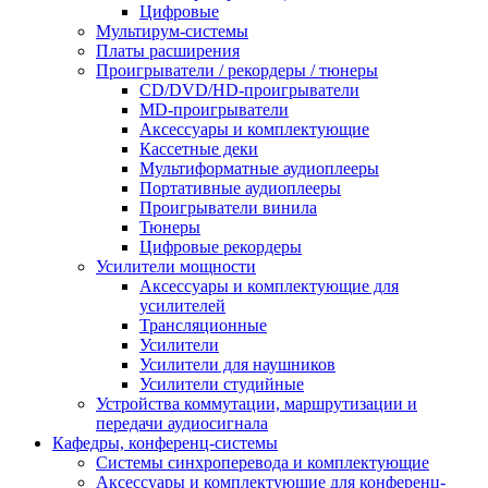
Цифровые
Мультирум-системы
Платы расширения
Проигрыватели / рекордеры / тюнеры
CD/DVD/HD-проигрыватели
MD-проигрыватели
Аксессуары и комплектующие
Кассетные деки
Мультиформатные аудиоплееры
Портативные аудиоплееры
Проигрыватели винила
Тюнеры
Цифровые рекордеры
Усилители мощности
Аксессуары и комплектующие для
усилителей
Трансляционные
Усилители
Усилители для наушников
Усилители студийные
Устройства коммутации, маршрутизации и
передачи аудиосигнала
Кафедры, конференц-системы
Cистемы синхроперевода и комплектующие
Аксессуары и комплектующие для конференц-