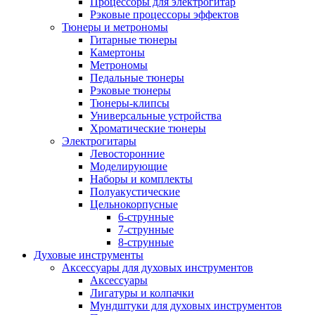
Процессоры для электрогитар
Рэковые процессоры эффектов
Тюнеры и метрономы
Гитарные тюнеры
Камертоны
Метрономы
Педальные тюнеры
Рэковые тюнеры
Тюнеры-клипсы
Универсальные устройства
Хроматические тюнеры
Электрогитары
Левосторонние
Моделирующие
Наборы и комплекты
Полуакустические
Цельнокорпусные
6-струнные
7-струнные
8-струнные
Духовые инструменты
Аксессуары для духовых инструментов
Аксессуары
Лигатуры и колпачки
Мундштуки для духовых инструментов