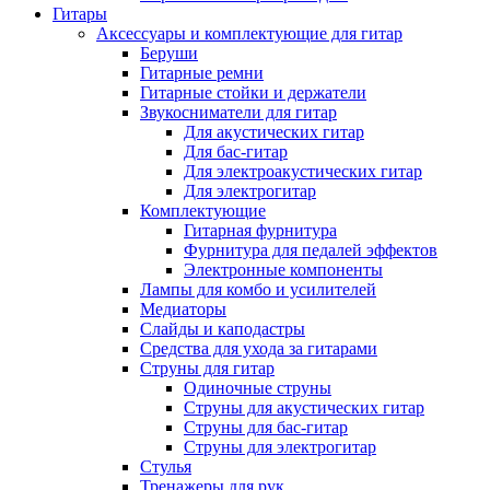
Гитары
Аксессуары и комплектующие для гитар
Беруши
Гитарные ремни
Гитарные стойки и держатели
Звукосниматели для гитар
Для акустических гитар
Для бас-гитар
Для электроакустических гитар
Для электрогитар
Комплектующие
Гитарная фурнитура
Фурнитура для педалей эффектов
Электронные компоненты
Лампы для комбо и усилителей
Медиаторы
Слайды и каподастры
Средства для ухода за гитарами
Струны для гитар
Одиночные струны
Струны для акустических гитар
Струны для бас-гитар
Струны для электрогитар
Стулья
Тренажеры для рук