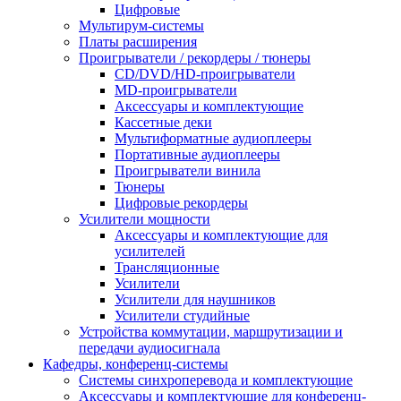
Цифровые
Мультирум-системы
Платы расширения
Проигрыватели / рекордеры / тюнеры
CD/DVD/HD-проигрыватели
MD-проигрыватели
Аксессуары и комплектующие
Кассетные деки
Мультиформатные аудиоплееры
Портативные аудиоплееры
Проигрыватели винила
Тюнеры
Цифровые рекордеры
Усилители мощности
Аксессуары и комплектующие для
усилителей
Трансляционные
Усилители
Усилители для наушников
Усилители студийные
Устройства коммутации, маршрутизации и
передачи аудиосигнала
Кафедры, конференц-системы
Cистемы синхроперевода и комплектующие
Аксессуары и комплектующие для конференц-