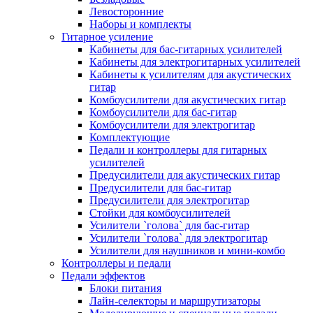
Левосторонние
Наборы и комплекты
Гитарное усиление
Кабинеты для бас-гитарных усилителей
Кабинеты для электрогитарных усилителей
Кабинеты к усилителям для акустических
гитар
Комбоусилители для акустических гитар
Комбоусилители для бас-гитар
Комбоусилители для электрогитар
Комплектующие
Педали и контроллеры для гитарных
усилителей
Предусилители для акустических гитар
Предусилители для бас-гитар
Предусилители для электрогитар
Стойки для комбоусилителей
Усилители `голова` для бас-гитар
Усилители `голова` для электрогитар
Усилители для наушников и мини-комбо
Контроллеры и педали
Педали эффектов
Блоки питания
Лайн-селекторы и маршрутизаторы