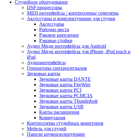
Студийное оборудование
DSP процессоры
MIDI интерфейсы / контроллеры/ семплеры
Аксессуары и комплектующие для студии
Аксессуары
Рабочие места
Рэковое крепление
Рэковые стойки
Аудио Миди интерфейсы для Android
Аудио Миди интерфейсы для iPhone, iPod touch и
iPad
Аудиоинтерфейсы
Генераторы синхросигналов
Звуковые карты
Звуковые карты DANTE
Звуковые карты FireWire
Звуковые карты PCI
Звуковые карты PCMCIA
Звуковые карты Thunderbolt
Звуковые карты USB
Карты расширения
Коммутация
Контроллеры студийных мониторов
Мебель для студий
Панели шумоизолирующие