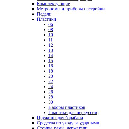
Комплектующие
Метрономы и приборы настройки
Педали
Пластики
06
08
10
11
12
13
14
15
16
18
20
22
24
26
28
30
Наборы пластиков
Пластики для перкуссии
Пружины для барабана
Средства по уходу за ударными
Стойки, рамы, держатели