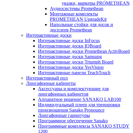
указки, маркеры PROMETHEAN
Аудиосистемы Promethean
Монтажные комплекты
PROMETHEAN UpgradeKit
Напольные стойки для досок и
дисплеев Promethean
Интерактивные доски
Интерактивные доски InFocus
Интерактивные доски IQBoard
Интерактивные доски Promethean ActivBoard
Интерактивные доски Samsung
Интерактивные доски Triumph Board
Интерактивные доски YesVision
Интерактивные панели TeachTouch
Интерактивный пол
Лингафонные кабинеты
Аксессуары и комплектующие для
лингафонных кабинетов
Аппаратное решение SANAKO LAB100
Индивидуальный плеер для тренировки
произношения Sanako Pronounce
Лингафонные гарнитуры
Программное обеспечение Sanako
Программные комплексы SANAKO STUDY
1200