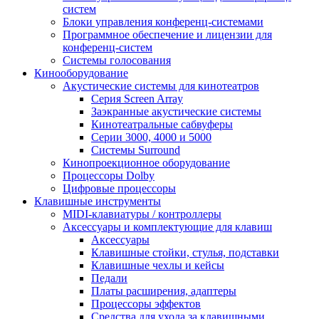
систем
Блоки управления конференц-системами
Программное обеспечение и лицензии для
конференц-систем
Системы голосования
Кинооборудование
Акустические системы для кинотеатров
Cерия Screen Array
Заэкранные акустические системы
Кинотеатральные сабвуферы
Серии 3000, 4000 и 5000
Системы Surround
Кинопроекционное оборудование
Процессоры Dolby
Цифровые процессоры
Клавишные инструменты
MIDI-клавиатуры / контроллеры
Аксессуары и комплектующие для клавиш
Аксессуары
Клавишные стойки, стулья, подставки
Клавишные чехлы и кейсы
Педали
Платы расширения, адаптеры
Процессоры эффектов
Средства для ухода за клавишными