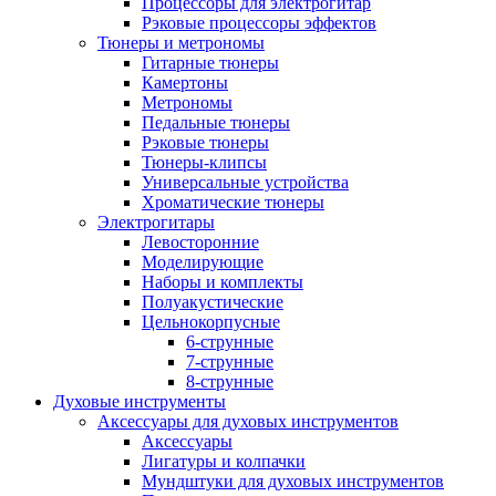
Процессоры для электрогитар
Рэковые процессоры эффектов
Тюнеры и метрономы
Гитарные тюнеры
Камертоны
Метрономы
Педальные тюнеры
Рэковые тюнеры
Тюнеры-клипсы
Универсальные устройства
Хроматические тюнеры
Электрогитары
Левосторонние
Моделирующие
Наборы и комплекты
Полуакустические
Цельнокорпусные
6-струнные
7-струнные
8-струнные
Духовые инструменты
Аксессуары для духовых инструментов
Аксессуары
Лигатуры и колпачки
Мундштуки для духовых инструментов