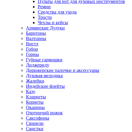
Пульты для нот для духовых инструментов
Ремни
Средства для ухода
Трости
Чехлы и кейсы
Армянские Дудуки
Баритоны
Валторны
Вистл
Гобои
Горны
Губные гармошки
Диджериду
Дирижерские палочки и аксессуары
Духовая мелодика
Жалейки
Индейские флейты
Казу
Кларнеты
Корнеты
Окарины
Охотничий рожок
Саксофоны
Свирели
Свистки