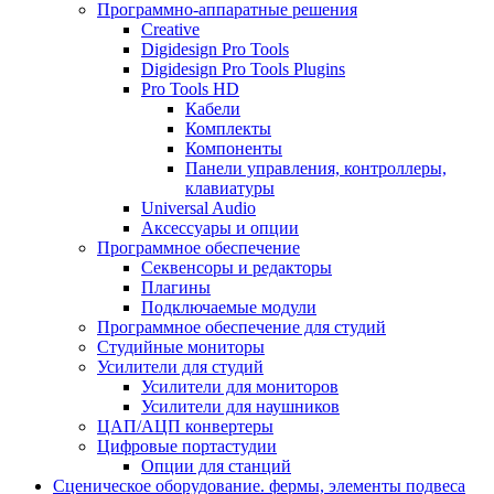
Программно-аппаратные решения
Creative
Digidesign Pro Tools
Digidesign Pro Tools Plugins
Pro Tools HD
Кабели
Комплекты
Компоненты
Панели управления, контроллеры,
клавиатуры
Universal Audio
Аксессуары и опции
Программное обеспечение
Cеквенсоры и редакторы
Плагины
Подключаемые модули
Программное обеспечение для студий
Студийные мониторы
Усилители для студий
Усилители для мониторов
Усилители для наушников
ЦАП/АЦП конвертеры
Цифровые портастудии
Опции для станций
Сценическое оборудование. фермы, элементы подвеса