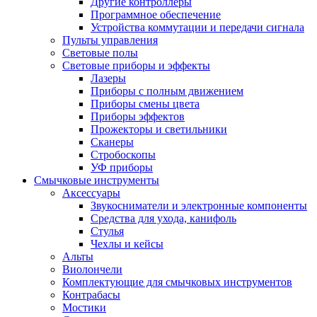
Другие контроллеры
Программное обеспечение
Устройства коммутации и передачи сигнала
Пульты управления
Световые полы
Световые приборы и эффекты
Лазеры
Приборы с полным движением
Приборы смены цвета
Приборы эффектов
Прожекторы и светильники
Сканеры
Стробоскопы
УФ приборы
Смычковые инструменты
Аксессуары
Звукосниматели и электронные компоненты
Средства для ухода, канифоль
Стулья
Чехлы и кейсы
Альты
Виолончели
Комплектующие для смычковых инструментов
Контрабасы
Мостики