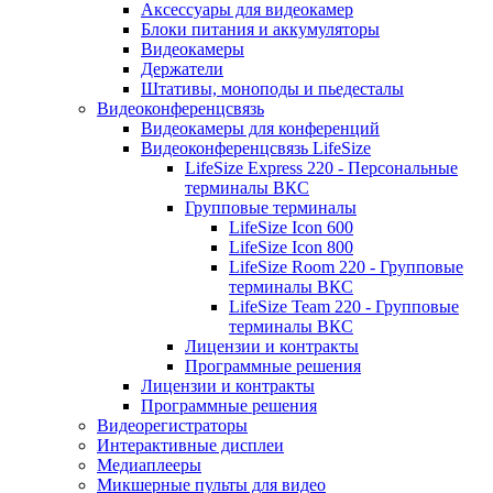
Аксессуары для видеокамер
Блоки питания и аккумуляторы
Видеокамеры
Держатели
Штативы, моноподы и пьедесталы
Видеоконференцсвязь
Видеокамеры для конференций
Видеоконференцсвязь LifeSize
LifeSize Express 220 - Персональные
терминалы ВКС
Групповые терминалы
LifeSize Icon 600
LifeSize Icon 800
LifeSize Room 220 - Групповые
терминалы ВКС
LifeSize Team 220 - Групповые
терминалы ВКС
Лицензии и контракты
Программные решения
Лицензии и контракты
Программные решения
Видеорегистраторы
Интерактивные дисплеи
Медиаплееры
Микшерные пульты для видео