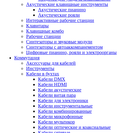
Акустические клавишные инструменты
Акустические пианино
Акустические рояли
Интерактивные рабочие станции
Клавитары
Клавишные комбо
Рабочие станции
Синтезаторы и звуковые модули
Синтезаторы с автоаккомпанементом
Цифровые пианино, рояли и электроорганы
Коммутация
Аксессуары для кабелей
Инструменты
Кабели в бухтах
Кабели DMX
Кабели HDMI
Кабели акустические
Кабели витая пара
Кабели для электроники
Кабели инструментальные
Кабели комбинированные
Кабели микрофонные
Кабели мультикор
Кабели оптические и коаксиальные
Кабели сетевые