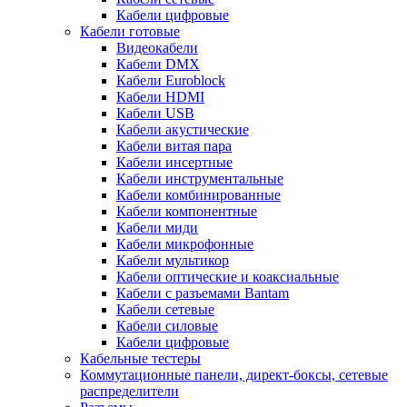
Кабели цифровые
Кабели готовые
Видеокабели
Кабели DMX
Кабели Euroblock
Кабели HDMI
Кабели USB
Кабели акустические
Кабели витая пара
Кабели инсертные
Кабели инструментальные
Кабели комбинированные
Кабели компонентные
Кабели миди
Кабели микрофонные
Кабели мультикор
Кабели оптические и коаксиальные
Кабели с разъемами Bantam
Кабели сетевые
Кабели силовые
Кабели цифровые
Кабельные тестеры
Коммутационные панели, директ-боксы, сетевые
распределители