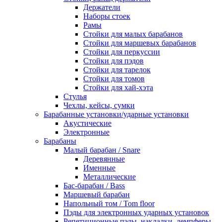
Держатели
Наборы стоек
Рамы
Стойки для малых барабанов
Стойки для маршевых барабанов
Стойки для перкуссии
Стойки для пэдов
Стойки для тарелок
Стойки для томов
Стойки для хай-хэта
Стулья
Чехлы, кейсы, сумки
Барабанные установки/ударные установки
Акустические
Электронные
Барабаны
Mалый барабан / Snare
Деревянные
Именные
Металлические
Бас-барабан / Bass
Маршевый барабан
Напольный том / Tom floor
Пэды для электронных ударных установок
Репетиционные пэды, накладки, демпферы,