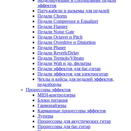
Моделирующие и специальные педали
эффектов
Патч-кабели и разъемы для педалей
Педали Chorus
Педали Compressor и Equalizer
Педали Flanger
Педали Noise Gate
Педали Octaver и Pitch
Педали Overdrive и Distortion
Педали Phaser
Педали Reverb/Delay
Педали Tremolo/Vibrato
Педали Wah и др. фильтры
Педали эффектов для бас-гитар
Педали эффектов для электрогитар
Чехлы и кейсы для педалей эффектов,
педалборды
Процессоры эффектов
MIDI-контроллеры
Блоки питания
Гармонайзеры
Карманные процессоры эффектов
Луперы
Процессоры для акустических гитар
Процессоры для бас-гитар