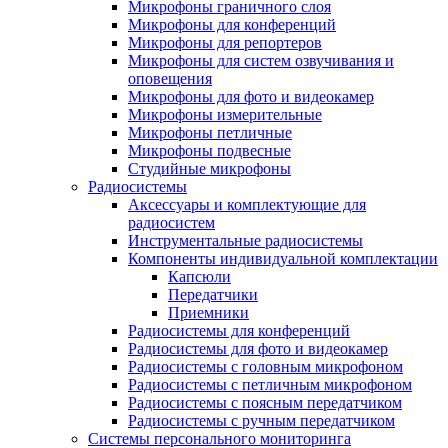
Микрофоны граничного слоя
Микрофоны для конференций
Микрофоны для репортеров
Микрофоны для систем озвучивания и
оповещения
Микрофоны для фото и видеокамер
Микрофоны измерительные
Микрофоны петличные
Микрофоны подвесные
Студийные микрофоны
Радиосистемы
Аксессуары и комплектующие для
радиосистем
Инструментальные радиосистемы
Компоненты индивидуальной комплектации
Капсюли
Передатчики
Приемники
Радиосистемы для конференций
Радиосистемы для фото и видеокамер
Радиосистемы с головным микрофоном
Радиосистемы с петличным микрофоном
Радиосистемы с поясным передатчиком
Радиосистемы с ручным передатчиком
Системы персонального мониторинга