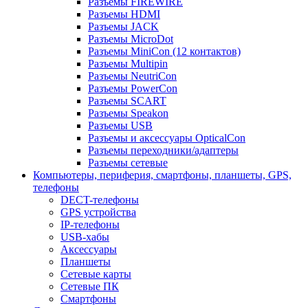
Разъемы FIREWIRE
Разъемы HDMI
Разъемы JACK
Разъемы MicroDot
Разъемы MiniCon (12 контактов)
Разъемы Multipin
Разъемы NeutriCon
Разъемы PowerCon
Разъемы SCART
Разъемы Speakon
Разъемы USB
Разъемы и аксессуары OpticalCon
Разъемы переходники/адаптеры
Разъемы сетевые
Компьютеры, периферия, смартфоны, планшеты, GPS,
телефоны
DECT-телефоны
GPS устройства
IP-телефоны
USB-хабы
Аксессуары
Планшеты
Сетевые карты
Сетевые ПК
Смартфоны