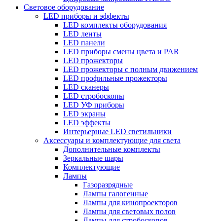
Световое оборудование
LED приборы и эффекты
LED комплекты оборудования
LED ленты
LED панели
LED приборы смены цвета и PAR
LED прожекторы
LED прожекторы с полным движением
LED профильные прожекторы
LED сканеры
LED стробоскопы
LED УФ приборы
LED экраны
LED эффекты
Интерьерные LED светильники
Аксессуары и комплектующие для света
Дополнительные комплекты
Зеркальные шары
Комплектующие
Лампы
Газоразрядные
Лампы галогенные
Лампы для кинопроекторов
Лампы для световых полов
Лампы для стробоскопов