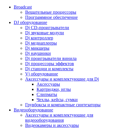
Broadcast
Вещательные процессоры
Программное обеспечение
DJ оборудование
Dj CD-проигрыватели
Dj звуковые модули
Dj контроллер
Dj медиаплееры
Dj микшеры
Dj наушники
Dj проигрыватели винила
Dj процессоры эффектов
Dj станции и комплекты
Vj оборудование
Аксессуары и комплектующие для Dj
Аксессуары
Картриджи, иглы
Слипматы
Чехлы, кейсы, сумки
Грувбоксы и компактные синтезаторы
Видеооборудование
Аксессуары и комплектующие для
видеооборудования
Видеокамеры и аксессуары