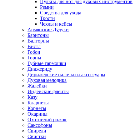
Пульты для нот для духовых инструментов
Ремни
Средства для ухода
Трости
Чехлы и кейсы
Армянские Дудуки
Баритоны
Валторны
Вистл
Гобои
Горны
Губные гармошки
Диджериду
Дирижерские палочки и аксессуары
Духовая мелодика
Жалейки
Индейские флейты
Казу
Кларнеты
Корнеты
Окарины
Охотничий рожок
Саксофоны
Свирели
Свистки