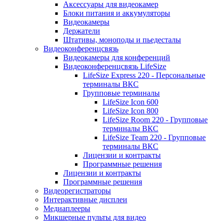
Аксессуары для видеокамер
Блоки питания и аккумуляторы
Видеокамеры
Держатели
Штативы, моноподы и пьедесталы
Видеоконференцсвязь
Видеокамеры для конференций
Видеоконференцсвязь LifeSize
LifeSize Express 220 - Персональные
терминалы ВКС
Групповые терминалы
LifeSize Icon 600
LifeSize Icon 800
LifeSize Room 220 - Групповые
терминалы ВКС
LifeSize Team 220 - Групповые
терминалы ВКС
Лицензии и контракты
Программные решения
Лицензии и контракты
Программные решения
Видеорегистраторы
Интерактивные дисплеи
Медиаплееры
Микшерные пульты для видео