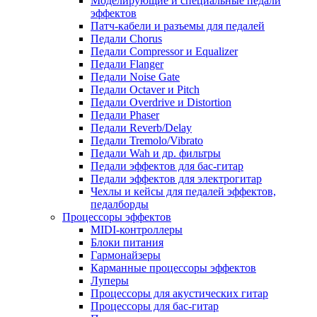
Моделирующие и специальные педали
эффектов
Патч-кабели и разъемы для педалей
Педали Chorus
Педали Compressor и Equalizer
Педали Flanger
Педали Noise Gate
Педали Octaver и Pitch
Педали Overdrive и Distortion
Педали Phaser
Педали Reverb/Delay
Педали Tremolo/Vibrato
Педали Wah и др. фильтры
Педали эффектов для бас-гитар
Педали эффектов для электрогитар
Чехлы и кейсы для педалей эффектов,
педалборды
Процессоры эффектов
MIDI-контроллеры
Блоки питания
Гармонайзеры
Карманные процессоры эффектов
Луперы
Процессоры для акустических гитар
Процессоры для бас-гитар