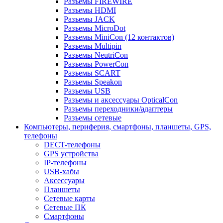
Разъемы FIREWIRE
Разъемы HDMI
Разъемы JACK
Разъемы MicroDot
Разъемы MiniCon (12 контактов)
Разъемы Multipin
Разъемы NeutriCon
Разъемы PowerCon
Разъемы SCART
Разъемы Speakon
Разъемы USB
Разъемы и аксессуары OpticalCon
Разъемы переходники/адаптеры
Разъемы сетевые
Компьютеры, периферия, смартфоны, планшеты, GPS,
телефоны
DECT-телефоны
GPS устройства
IP-телефоны
USB-хабы
Аксессуары
Планшеты
Сетевые карты
Сетевые ПК
Смартфоны