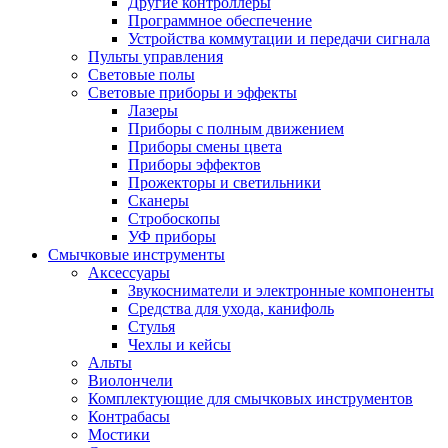
Другие контроллеры
Программное обеспечение
Устройства коммутации и передачи сигнала
Пульты управления
Световые полы
Световые приборы и эффекты
Лазеры
Приборы с полным движением
Приборы смены цвета
Приборы эффектов
Прожекторы и светильники
Сканеры
Стробоскопы
УФ приборы
Смычковые инструменты
Аксессуары
Звукосниматели и электронные компоненты
Средства для ухода, канифоль
Стулья
Чехлы и кейсы
Альты
Виолончели
Комплектующие для смычковых инструментов
Контрабасы
Мостики