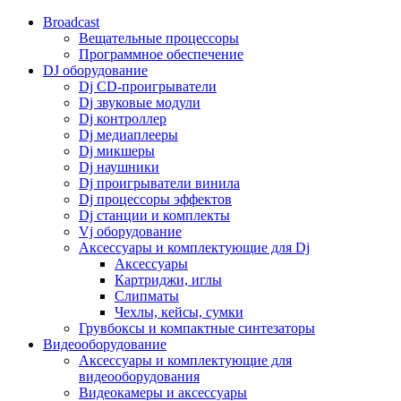
Broadcast
Вещательные процессоры
Программное обеспечение
DJ оборудование
Dj CD-проигрыватели
Dj звуковые модули
Dj контроллер
Dj медиаплееры
Dj микшеры
Dj наушники
Dj проигрыватели винила
Dj процессоры эффектов
Dj станции и комплекты
Vj оборудование
Аксессуары и комплектующие для Dj
Аксессуары
Картриджи, иглы
Слипматы
Чехлы, кейсы, сумки
Грувбоксы и компактные синтезаторы
Видеооборудование
Аксессуары и комплектующие для
видеооборудования
Видеокамеры и аксессуары