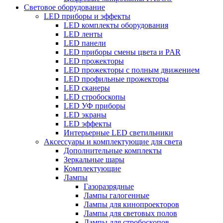
Световое оборудование
LED приборы и эффекты
LED комплекты оборудования
LED ленты
LED панели
LED приборы смены цвета и PAR
LED прожекторы
LED прожекторы с полным движением
LED профильные прожекторы
LED сканеры
LED стробоскопы
LED УФ приборы
LED экраны
LED эффекты
Интерьерные LED светильники
Аксессуары и комплектующие для света
Дополнительные комплекты
Зеркальные шары
Комплектующие
Лампы
Газоразрядные
Лампы галогенные
Лампы для кинопроекторов
Лампы для световых полов
Лампы для стробоскопов