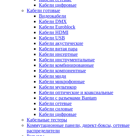
Кабели цифровые
Кабели готовые
Видеокабели
Кабели DMX
Кабели Euroblock
Кабели HDMI
Кабели USB
Кабели акустические
Кабели витая пара
Кабели инсертные
Кабели инструментальные
Кабели комбинированные
Кабели компонентные
Кабели миди
Кабели микрофонные
Кабели мультикор
Кабели оптические и коаксиальные
Кабели с разъемами Bantam
Кабели сетевые
Кабели силовые
Кабели цифровые
Кабельные тестеры
Коммутационные панели, директ-боксы, сетевые
распределители