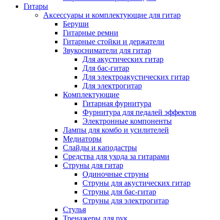
Гитары
Аксессуары и комплектующие для гитар
Беруши
Гитарные ремни
Гитарные стойки и держатели
Звукосниматели для гитар
Для акустических гитар
Для бас-гитар
Для электроакустических гитар
Для электрогитар
Комплектующие
Гитарная фурнитура
Фурнитура для педалей эффектов
Электронные компоненты
Лампы для комбо и усилителей
Медиаторы
Слайды и каподастры
Средства для ухода за гитарами
Струны для гитар
Одиночные струны
Струны для акустических гитар
Струны для бас-гитар
Струны для электрогитар
Стулья
Тренажеры для рук