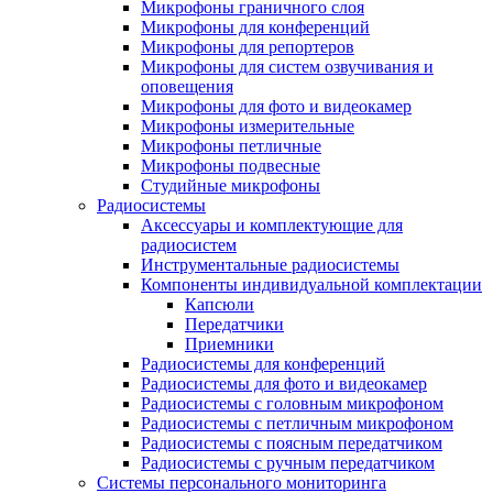
Микрофоны граничного слоя
Микрофоны для конференций
Микрофоны для репортеров
Микрофоны для систем озвучивания и
оповещения
Микрофоны для фото и видеокамер
Микрофоны измерительные
Микрофоны петличные
Микрофоны подвесные
Студийные микрофоны
Радиосистемы
Аксессуары и комплектующие для
радиосистем
Инструментальные радиосистемы
Компоненты индивидуальной комплектации
Капсюли
Передатчики
Приемники
Радиосистемы для конференций
Радиосистемы для фото и видеокамер
Радиосистемы с головным микрофоном
Радиосистемы с петличным микрофоном
Радиосистемы с поясным передатчиком
Радиосистемы с ручным передатчиком
Системы персонального мониторинга