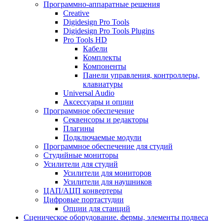
Программно-аппаратные решения
Creative
Digidesign Pro Tools
Digidesign Pro Tools Plugins
Pro Tools HD
Кабели
Комплекты
Компоненты
Панели управления, контроллеры,
клавиатуры
Universal Audio
Аксессуары и опции
Программное обеспечение
Cеквенсоры и редакторы
Плагины
Подключаемые модули
Программное обеспечение для студий
Студийные мониторы
Усилители для студий
Усилители для мониторов
Усилители для наушников
ЦАП/АЦП конвертеры
Цифровые портастудии
Опции для станций
Сценическое оборудование. фермы, элементы подвеса