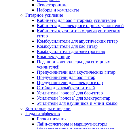
Левосторонние
Наборы и комплекты
Гитарное усиление
Кабинеты для бас-гитарных усилителей
Кабинеты для электрогитарных усилителей
Кабинеты к усилителям для акустических
гитар
Комбоусилители для акустических гитар
Комбоусилители для бас-гитар
Комбоусилители для электрогитар
Комплектующие
Педали и контроллеры для гитарных
усилителей
Предусилители для акустических гитар
Предусилители для бас-гитар
Предусилители для электрогитар
Стойки для комбоусилителей
Усилители `голова` для бас-гитар
Усилители `голова` для электрогитар
Усилители для наушников и мини-комбо
Контроллеры и педали
Педали эффектов
Блоки питания
Лайн-селекторы и маршрутизаторы