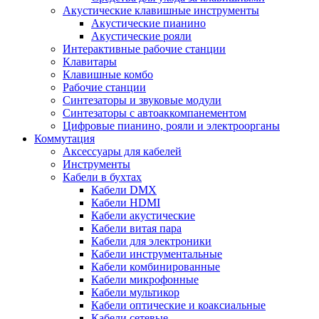
Акустические клавишные инструменты
Акустические пианино
Акустические рояли
Интерактивные рабочие станции
Клавитары
Клавишные комбо
Рабочие станции
Синтезаторы и звуковые модули
Синтезаторы с автоаккомпанементом
Цифровые пианино, рояли и электроорганы
Коммутация
Аксессуары для кабелей
Инструменты
Кабели в бухтах
Кабели DMX
Кабели HDMI
Кабели акустические
Кабели витая пара
Кабели для электроники
Кабели инструментальные
Кабели комбинированные
Кабели микрофонные
Кабели мультикор
Кабели оптические и коаксиальные
Кабели сетевые