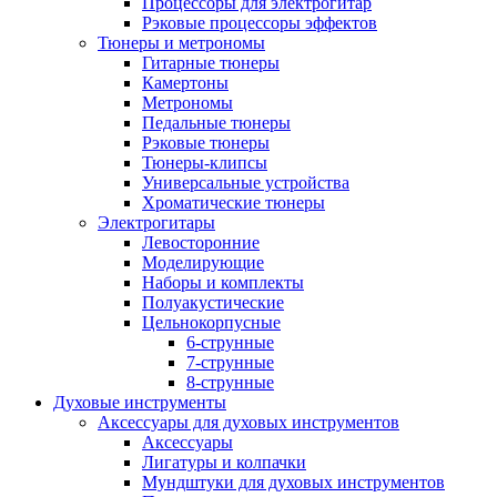
Процессоры для электрогитар
Рэковые процессоры эффектов
Тюнеры и метрономы
Гитарные тюнеры
Камертоны
Метрономы
Педальные тюнеры
Рэковые тюнеры
Тюнеры-клипсы
Универсальные устройства
Хроматические тюнеры
Электрогитары
Левосторонние
Моделирующие
Наборы и комплекты
Полуакустические
Цельнокорпусные
6-струнные
7-струнные
8-струнные
Духовые инструменты
Аксессуары для духовых инструментов
Аксессуары
Лигатуры и колпачки
Мундштуки для духовых инструментов