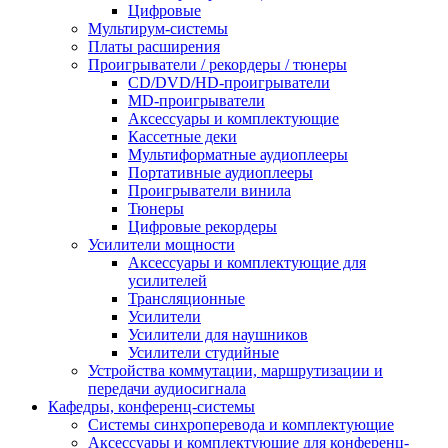
Цифровые
Мультирум-системы
Платы расширения
Проигрыватели / рекордеры / тюнеры
CD/DVD/HD-проигрыватели
MD-проигрыватели
Аксессуары и комплектующие
Кассетные деки
Мультиформатные аудиоплееры
Портативные аудиоплееры
Проигрыватели винила
Тюнеры
Цифровые рекордеры
Усилители мощности
Аксессуары и комплектующие для
усилителей
Трансляционные
Усилители
Усилители для наушников
Усилители студийные
Устройства коммутации, маршрутизации и
передачи аудиосигнала
Кафедры, конференц-системы
Cистемы синхроперевода и комплектующие
Аксессуары и комплектующие для конференц-