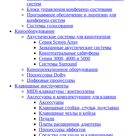
систем
Блоки управления конференц-системами
Программное обеспечение и лицензии для
конференц-систем
Системы голосования
Кинооборудование
Акустические системы для кинотеатров
Cерия Screen Array
Заэкранные акустические системы
Кинотеатральные сабвуферы
Серии 3000, 4000 и 5000
Системы Surround
Кинопроекционное оборудование
Процессоры Dolby
Цифровые процессоры
Клавишные инструменты
MIDI-клавиатуры / контроллеры
Аксессуары и комплектующие для клавиш
Аксессуары
Клавишные стойки, стулья, подставки
Клавишные чехлы и кейсы
Педали
Платы расширения, адаптеры
Процессоры эффектов
Средства для ухода за клавишными