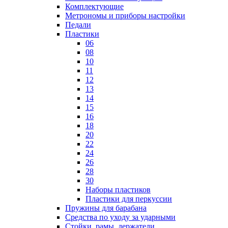
Комплектующие
Метрономы и приборы настройки
Педали
Пластики
06
08
10
11
12
13
14
15
16
18
20
22
24
26
28
30
Наборы пластиков
Пластики для перкуссии
Пружины для барабана
Средства по уходу за ударными
Стойки, рамы, держатели