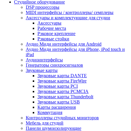
Студийное оборудование
DSP процессоры
MIDI интерфейсы / контроллеры/ семплеры
Аксессуары и комплектующие для студии
Аксессуары
Рабочие места
Рэковое крепление
Рэковые стойки
Аудио Миди интерфейсы для Android
Аудио Миди интерфейсы для iPhone, iPod touch и
iPad
Аудиоинтерфейсы
Генераторы синхросигналов
Звуковые карты
Звуковые карты DANTE
Звуковые карты FireWire
Звуковые карты PCI
Звуковые карты PCMCIA
Звуковые карты Thunderbolt
Звуковые карты USB
Карты расширения
Коммутация
Контроллеры студийных мониторов
Мебель для студий
Панели шумоизолирующие