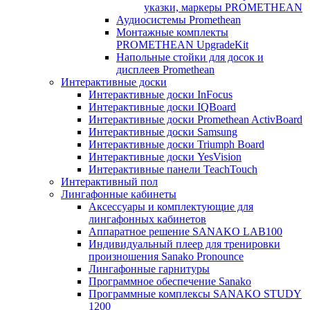
указки, маркеры PROMETHEAN
Аудиосистемы Promethean
Монтажные комплекты
PROMETHEAN UpgradeKit
Напольные стойки для досок и
дисплеев Promethean
Интерактивные доски
Интерактивные доски InFocus
Интерактивные доски IQBoard
Интерактивные доски Promethean ActivBoard
Интерактивные доски Samsung
Интерактивные доски Triumph Board
Интерактивные доски YesVision
Интерактивные панели TeachTouch
Интерактивный пол
Лингафонные кабинеты
Аксессуары и комплектующие для
лингафонных кабинетов
Аппаратное решение SANAKO LAB100
Индивидуальный плеер для тренировки
произношения Sanako Pronounce
Лингафонные гарнитуры
Программное обеспечение Sanako
Программные комплексы SANAKO STUDY
1200