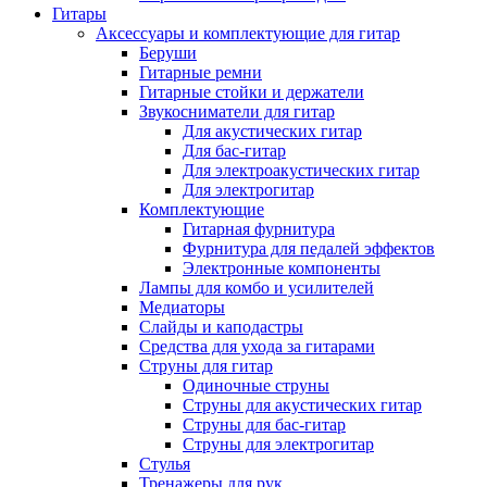
Гитары
Аксессуары и комплектующие для гитар
Беруши
Гитарные ремни
Гитарные стойки и держатели
Звукосниматели для гитар
Для акустических гитар
Для бас-гитар
Для электроакустических гитар
Для электрогитар
Комплектующие
Гитарная фурнитура
Фурнитура для педалей эффектов
Электронные компоненты
Лампы для комбо и усилителей
Медиаторы
Слайды и каподастры
Средства для ухода за гитарами
Струны для гитар
Одиночные струны
Струны для акустических гитар
Струны для бас-гитар
Струны для электрогитар
Стулья
Тренажеры для рук