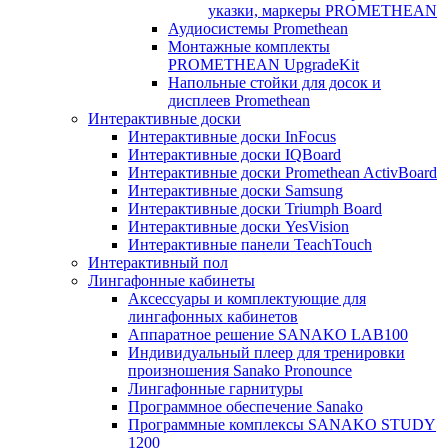
указки, маркеры PROMETHEAN
Аудиосистемы Promethean
Монтажные комплекты
PROMETHEAN UpgradeKit
Напольные стойки для досок и
дисплеев Promethean
Интерактивные доски
Интерактивные доски InFocus
Интерактивные доски IQBoard
Интерактивные доски Promethean ActivBoard
Интерактивные доски Samsung
Интерактивные доски Triumph Board
Интерактивные доски YesVision
Интерактивные панели TeachTouch
Интерактивный пол
Лингафонные кабинеты
Аксессуары и комплектующие для
лингафонных кабинетов
Аппаратное решение SANAKO LAB100
Индивидуальный плеер для тренировки
произношения Sanako Pronounce
Лингафонные гарнитуры
Программное обеспечение Sanako
Программные комплексы SANAKO STUDY
1200