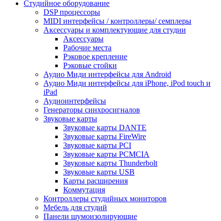
Студийное оборудование
DSP процессоры
MIDI интерфейсы / контроллеры/ семплеры
Аксессуары и комплектующие для студии
Аксессуары
Рабочие места
Рэковое крепление
Рэковые стойки
Аудио Миди интерфейсы для Android
Аудио Миди интерфейсы для iPhone, iPod touch и
iPad
Аудиоинтерфейсы
Генераторы синхросигналов
Звуковые карты
Звуковые карты DANTE
Звуковые карты FireWire
Звуковые карты PCI
Звуковые карты PCMCIA
Звуковые карты Thunderbolt
Звуковые карты USB
Карты расширения
Коммутация
Контроллеры студийных мониторов
Мебель для студий
Панели шумоизолирующие