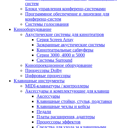
систем
Блоки управления конференц-системами
Программное обеспечение и лицензии для
конференц-систем
Системы голосования
Кинооборудование
Акустические системы для кинотеатров
Cерия Screen Array
Заэкранные акустические системы
Кинотеатральные сабвуферы
Серии 3000, 4000 и 5000
Системы Surround
Кинопроекционное оборудование
Процессоры Dolby
Цифровые процессоры
Клавишные инструменты
MIDI-клавиатуры / контроллеры
Аксессуары и комплектующие для клавиш
Аксессуары
Клавишные стойки, стулья, подставки
Клавишные чехлы и кейсы
Педали
Платы расширения, адаптеры
Процессоры эффектов
Средства для ухода за клавишными