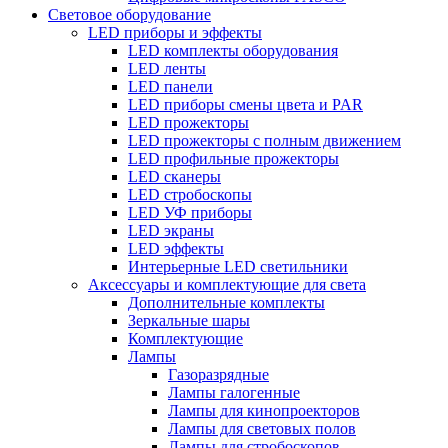
Световое оборудование
LED приборы и эффекты
LED комплекты оборудования
LED ленты
LED панели
LED приборы смены цвета и PAR
LED прожекторы
LED прожекторы с полным движением
LED профильные прожекторы
LED сканеры
LED стробоскопы
LED УФ приборы
LED экраны
LED эффекты
Интерьерные LED светильники
Аксессуары и комплектующие для света
Дополнительные комплекты
Зеркальные шары
Комплектующие
Лампы
Газоразрядные
Лампы галогенные
Лампы для кинопроекторов
Лампы для световых полов
Лампы для стробоскопов