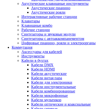
Акустические клавишные инструменты
Акустические пианино
Акустические рояли
Интерактивные рабочие станции
Клавитары
Клавишные комбо
Рабочие станции
Синтезаторы и звуковые модули
Синтезаторы с автоаккомпанементом
Цифровые пианино, рояли и электроорганы
Коммутация
Аксессуары для кабелей
Инструменты
Кабели в бухтах
Кабели DMX
Кабели HDMI
Кабели акустические
Кабели витая пара
Кабели для электроники
Кабели инструментальные
Кабели комбинированные
Кабели микрофонные
Кабели мультикор
Кабели оптические и коаксиальные
Кабели сетевые