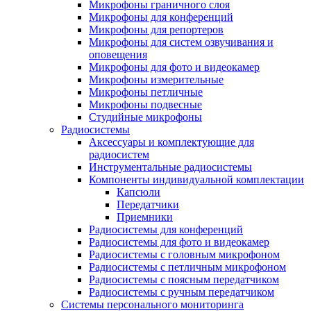
Микрофоны граничного слоя
Микрофоны для конференций
Микрофоны для репортеров
Микрофоны для систем озвучивания и
оповещения
Микрофоны для фото и видеокамер
Микрофоны измерительные
Микрофоны петличные
Микрофоны подвесные
Студийные микрофоны
Радиосистемы
Аксессуары и комплектующие для
радиосистем
Инструментальные радиосистемы
Компоненты индивидуальной комплектации
Капсюли
Передатчики
Приемники
Радиосистемы для конференций
Радиосистемы для фото и видеокамер
Радиосистемы с головным микрофоном
Радиосистемы с петличным микрофоном
Радиосистемы с поясным передатчиком
Радиосистемы с ручным передатчиком
Системы персонального мониторинга