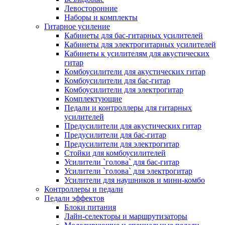
Левосторонние
Наборы и комплекты
Гитарное усиление
Кабинеты для бас-гитарных усилителей
Кабинеты для электрогитарных усилителей
Кабинеты к усилителям для акустических
гитар
Комбоусилители для акустических гитар
Комбоусилители для бас-гитар
Комбоусилители для электрогитар
Комплектующие
Педали и контроллеры для гитарных
усилителей
Предусилители для акустических гитар
Предусилители для бас-гитар
Предусилители для электрогитар
Стойки для комбоусилителей
Усилители `голова` для бас-гитар
Усилители `голова` для электрогитар
Усилители для наушников и мини-комбо
Контроллеры и педали
Педали эффектов
Блоки питания
Лайн-селекторы и маршрутизаторы