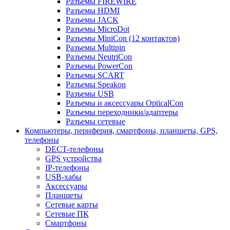
Разъемы FIREWIRE
Разъемы HDMI
Разъемы JACK
Разъемы MicroDot
Разъемы MiniCon (12 контактов)
Разъемы Multipin
Разъемы NeutriCon
Разъемы PowerCon
Разъемы SCART
Разъемы Speakon
Разъемы USB
Разъемы и аксессуары OpticalCon
Разъемы переходники/адаптеры
Разъемы сетевые
Компьютеры, периферия, смартфоны, планшеты, GPS,
телефоны
DECT-телефоны
GPS устройства
IP-телефоны
USB-хабы
Аксессуары
Планшеты
Сетевые карты
Сетевые ПК
Смартфоны