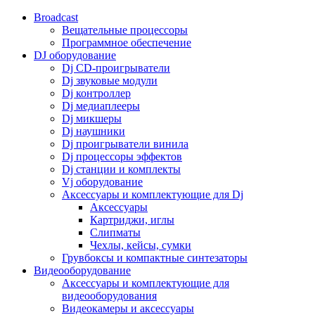
Broadcast
Вещательные процессоры
Программное обеспечение
DJ оборудование
Dj CD-проигрыватели
Dj звуковые модули
Dj контроллер
Dj медиаплееры
Dj микшеры
Dj наушники
Dj проигрыватели винила
Dj процессоры эффектов
Dj станции и комплекты
Vj оборудование
Аксессуары и комплектующие для Dj
Аксессуары
Картриджи, иглы
Слипматы
Чехлы, кейсы, сумки
Грувбоксы и компактные синтезаторы
Видеооборудование
Аксессуары и комплектующие для
видеооборудования
Видеокамеры и аксессуары