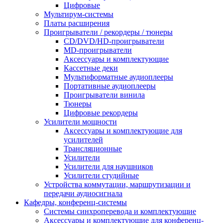
Цифровые
Мультирум-системы
Платы расширения
Проигрыватели / рекордеры / тюнеры
CD/DVD/HD-проигрыватели
MD-проигрыватели
Аксессуары и комплектующие
Кассетные деки
Мультиформатные аудиоплееры
Портативные аудиоплееры
Проигрыватели винила
Тюнеры
Цифровые рекордеры
Усилители мощности
Аксессуары и комплектующие для
усилителей
Трансляционные
Усилители
Усилители для наушников
Усилители студийные
Устройства коммутации, маршрутизации и
передачи аудиосигнала
Кафедры, конференц-системы
Cистемы синхроперевода и комплектующие
Аксессуары и комплектующие для конференц-