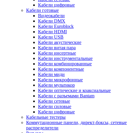
Кабели цифровые
Кабели готовые
Видеокабели
Кабели DMX
Кабели Euroblock
Кабели HDMI
Кабели USB
Кабели акустические
Кабели витая пара
Кабели инсертные
Кабели инструментальные
Кабели комбинированные
Кабели компонентные
Кабели миди
Кабели микрофонные
Кабели мультикор
Кабели оптические и коаксиальные
Кабели с разъемами Bantam
Кабели сетевые
Кабели силовые
Кабели цифровые
Кабельные тестеры
Коммутационные панели, директ-боксы, сетевые
распределители