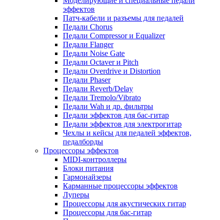
Моделирующие и специальные педали
эффектов
Патч-кабели и разъемы для педалей
Педали Chorus
Педали Compressor и Equalizer
Педали Flanger
Педали Noise Gate
Педали Octaver и Pitch
Педали Overdrive и Distortion
Педали Phaser
Педали Reverb/Delay
Педали Tremolo/Vibrato
Педали Wah и др. фильтры
Педали эффектов для бас-гитар
Педали эффектов для электрогитар
Чехлы и кейсы для педалей эффектов,
педалборды
Процессоры эффектов
MIDI-контроллеры
Блоки питания
Гармонайзеры
Карманные процессоры эффектов
Луперы
Процессоры для акустических гитар
Процессоры для бас-гитар