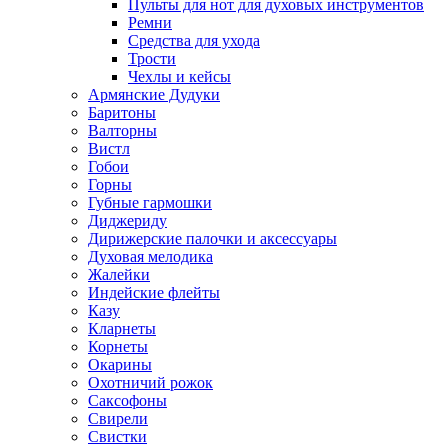
Пульты для нот для духовых инструментов
Ремни
Средства для ухода
Трости
Чехлы и кейсы
Армянские Дудуки
Баритоны
Валторны
Вистл
Гобои
Горны
Губные гармошки
Диджериду
Дирижерские палочки и аксессуары
Духовая мелодика
Жалейки
Индейские флейты
Казу
Кларнеты
Корнеты
Окарины
Охотничий рожок
Саксофоны
Свирели
Свистки