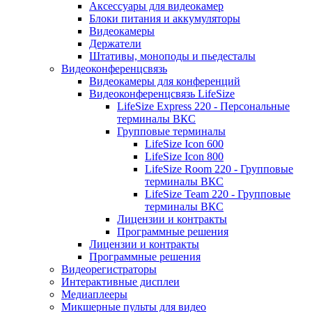
Аксессуары для видеокамер
Блоки питания и аккумуляторы
Видеокамеры
Держатели
Штативы, моноподы и пьедесталы
Видеоконференцсвязь
Видеокамеры для конференций
Видеоконференцсвязь LifeSize
LifeSize Express 220 - Персональные
терминалы ВКС
Групповые терминалы
LifeSize Icon 600
LifeSize Icon 800
LifeSize Room 220 - Групповые
терминалы ВКС
LifeSize Team 220 - Групповые
терминалы ВКС
Лицензии и контракты
Программные решения
Лицензии и контракты
Программные решения
Видеорегистраторы
Интерактивные дисплеи
Медиаплееры
Микшерные пульты для видео