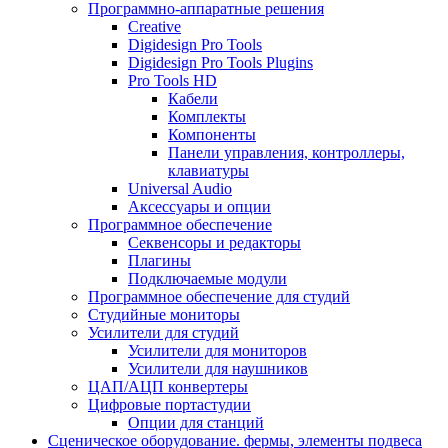
Программно-аппаратные решения
Creative
Digidesign Pro Tools
Digidesign Pro Tools Plugins
Pro Tools HD
Кабели
Комплекты
Компоненты
Панели управления, контроллеры,
клавиатуры
Universal Audio
Аксессуары и опции
Программное обеспечение
Cеквенсоры и редакторы
Плагины
Подключаемые модули
Программное обеспечение для студий
Студийные мониторы
Усилители для студий
Усилители для мониторов
Усилители для наушников
ЦАП/АЦП конвертеры
Цифровые портастудии
Опции для станций
Сценическое оборудование. фермы, элементы подвеса