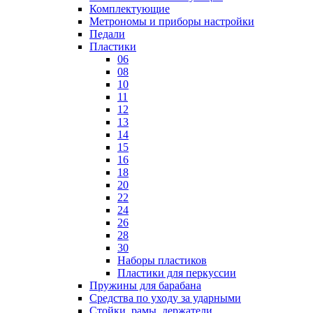
Комплектующие
Метрономы и приборы настройки
Педали
Пластики
06
08
10
11
12
13
14
15
16
18
20
22
24
26
28
30
Наборы пластиков
Пластики для перкуссии
Пружины для барабана
Средства по уходу за ударными
Стойки, рамы, держатели