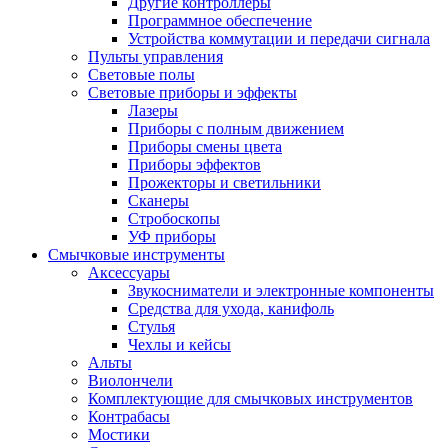
Другие контроллеры
Программное обеспечение
Устройства коммутации и передачи сигнала
Пульты управления
Световые полы
Световые приборы и эффекты
Лазеры
Приборы с полным движением
Приборы смены цвета
Приборы эффектов
Прожекторы и светильники
Сканеры
Стробоскопы
УФ приборы
Смычковые инструменты
Аксессуары
Звукосниматели и электронные компоненты
Средства для ухода, канифоль
Стулья
Чехлы и кейсы
Альты
Виолончели
Комплектующие для смычковых инструментов
Контрабасы
Мостики