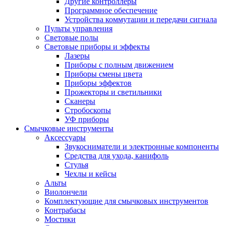
Другие контроллеры
Программное обеспечение
Устройства коммутации и передачи сигнала
Пульты управления
Световые полы
Световые приборы и эффекты
Лазеры
Приборы с полным движением
Приборы смены цвета
Приборы эффектов
Прожекторы и светильники
Сканеры
Стробоскопы
УФ приборы
Смычковые инструменты
Аксессуары
Звукосниматели и электронные компоненты
Средства для ухода, канифоль
Стулья
Чехлы и кейсы
Альты
Виолончели
Комплектующие для смычковых инструментов
Контрабасы
Мостики