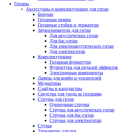
Гитары
Аксессуары и комплектующие для гитар
Беруши
Гитарные ремни
Гитарные стойки и держатели
Звукосниматели для гитар
Для акустических гитар
Для бас-гитар
Для электроакустических гитар
Для электрогитар
Комплектующие
Гитарная фурнитура
Фурнитура для педалей эффектов
Электронные компоненты
Лампы для комбо и усилителей
Медиаторы
Слайды и каподастры
Средства для ухода за гитарами
Струны для гитар
Одиночные струны
Струны для акустических гитар
Струны для бас-гитар
Струны для электрогитар
Стулья
Тренажеры для рук