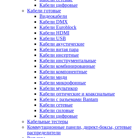
Кабели цифровые
Кабели готовые
Видеокабели
Кабели DMX
Кабели Euroblock
Кабели HDMI
Кабели USB
Кабели акустические
Кабели витая пара
Кабели инсертные
Кабели инструментальные
Кабели комбинированные
Кабели компонентные
Кабели миди
Кабели микрофонные
Кабели мультикор
Кабели оптические и коаксиальные
Кабели с разъемами Bantam
Кабели сетевые
Кабели силовые
Кабели цифровые
Кабельные тестеры
Коммутационные панели, директ-боксы, сетевые
распределители