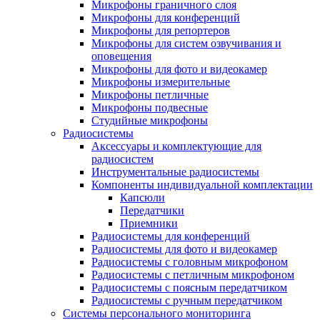
Микрофоны граничного слоя
Микрофоны для конференций
Микрофоны для репортеров
Микрофоны для систем озвучивания и
оповещения
Микрофоны для фото и видеокамер
Микрофоны измерительные
Микрофоны петличные
Микрофоны подвесные
Студийные микрофоны
Радиосистемы
Аксессуары и комплектующие для
радиосистем
Инструментальные радиосистемы
Компоненты индивидуальной комплектации
Капсюли
Передатчики
Приемники
Радиосистемы для конференций
Радиосистемы для фото и видеокамер
Радиосистемы с головным микрофоном
Радиосистемы с петличным микрофоном
Радиосистемы с поясным передатчиком
Радиосистемы с ручным передатчиком
Системы персонального мониторинга