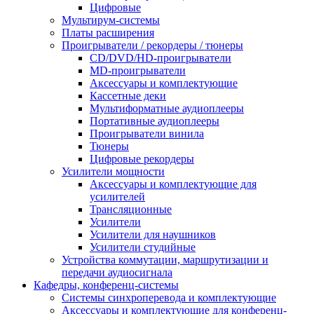
Цифровые
Мультирум-системы
Платы расширения
Проигрыватели / рекордеры / тюнеры
CD/DVD/HD-проигрыватели
MD-проигрыватели
Аксессуары и комплектующие
Кассетные деки
Мультиформатные аудиоплееры
Портативные аудиоплееры
Проигрыватели винила
Тюнеры
Цифровые рекордеры
Усилители мощности
Аксессуары и комплектующие для
усилителей
Трансляционные
Усилители
Усилители для наушников
Усилители студийные
Устройства коммутации, маршрутизации и
передачи аудиосигнала
Кафедры, конференц-системы
Cистемы синхроперевода и комплектующие
Аксессуары и комплектующие для конференц-