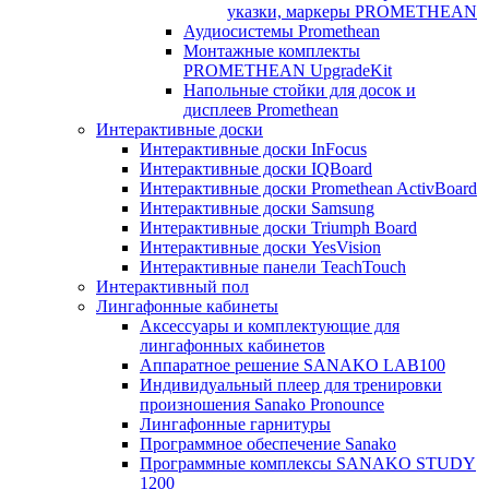
указки, маркеры PROMETHEAN
Аудиосистемы Promethean
Монтажные комплекты
PROMETHEAN UpgradeKit
Напольные стойки для досок и
дисплеев Promethean
Интерактивные доски
Интерактивные доски InFocus
Интерактивные доски IQBoard
Интерактивные доски Promethean ActivBoard
Интерактивные доски Samsung
Интерактивные доски Triumph Board
Интерактивные доски YesVision
Интерактивные панели TeachTouch
Интерактивный пол
Лингафонные кабинеты
Аксессуары и комплектующие для
лингафонных кабинетов
Аппаратное решение SANAKO LAB100
Индивидуальный плеер для тренировки
произношения Sanako Pronounce
Лингафонные гарнитуры
Программное обеспечение Sanako
Программные комплексы SANAKO STUDY
1200