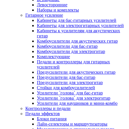
Левосторонние
Наборы и комплекты
Гитарное усиление
Кабинеты для бас-гитарных усилителей
Кабинеты для электрогитарных усилителей
Кабинеты к усилителям для акустических
гитар
Комбоусилители для акустических гитар
Комбоусилители для бас-гитар
Комбоусилители для электрогитар
Комплектующие
Педали и контроллеры для гитарных
усилителей
Предусилители для акустических гитар
Предусилители для бас-гитар
Предусилители для электрогитар
Стойки для комбоусилителей
Усилители `голова` для бас-гитар
Усилители `голова` для электрогитар
Усилители для наушников и мини-комбо
Контроллеры и педали
Педали эффектов
Блоки питания
Лайн-селекторы и маршрутизаторы