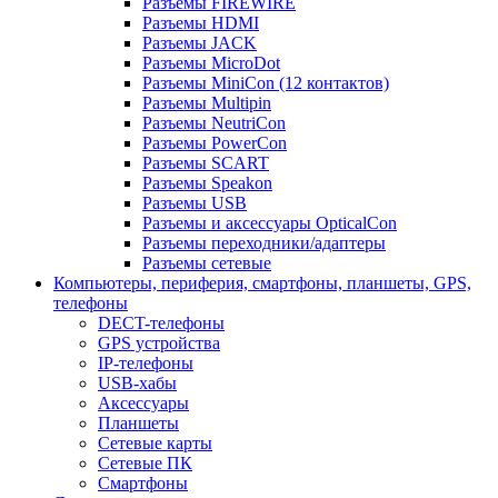
Разъемы FIREWIRE
Разъемы HDMI
Разъемы JACK
Разъемы MicroDot
Разъемы MiniCon (12 контактов)
Разъемы Multipin
Разъемы NeutriCon
Разъемы PowerCon
Разъемы SCART
Разъемы Speakon
Разъемы USB
Разъемы и аксессуары OpticalCon
Разъемы переходники/адаптеры
Разъемы сетевые
Компьютеры, периферия, смартфоны, планшеты, GPS,
телефоны
DECT-телефоны
GPS устройства
IP-телефоны
USB-хабы
Аксессуары
Планшеты
Сетевые карты
Сетевые ПК
Смартфоны