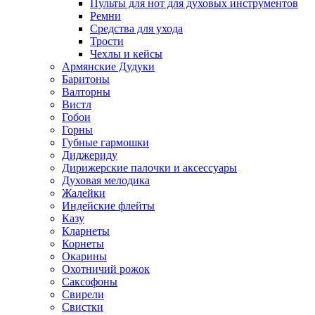
Пульты для нот для духовых инструментов
Ремни
Средства для ухода
Трости
Чехлы и кейсы
Армянские Дудуки
Баритоны
Валторны
Вистл
Гобои
Горны
Губные гармошки
Диджериду
Дирижерские палочки и аксессуары
Духовая мелодика
Жалейки
Индейские флейты
Казу
Кларнеты
Корнеты
Окарины
Охотничий рожок
Саксофоны
Свирели
Свистки