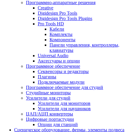
Программно-аппаратные решения
Creative
Digidesign Pro Tools
Digidesign Pro Tools Plugins
Pro Tools HD
Кабели
Комплекты
Компоненты
Панели управления, контроллеры,
клавиатуры
Universal Audio
Аксессуары и опции
Программное обеспечение
Cеквенсоры и редакторы
Плагины
Подключаемые модули
Программное обеспечение для студий
Студийные мониторы
Усилители для студий
Усилители для мониторов
Усилители для наушников
ЦАП/АЦП конвертеры
Цифровые портастудии
Опции для станций
Сценическое оборудование. фермы, элементы подвеса