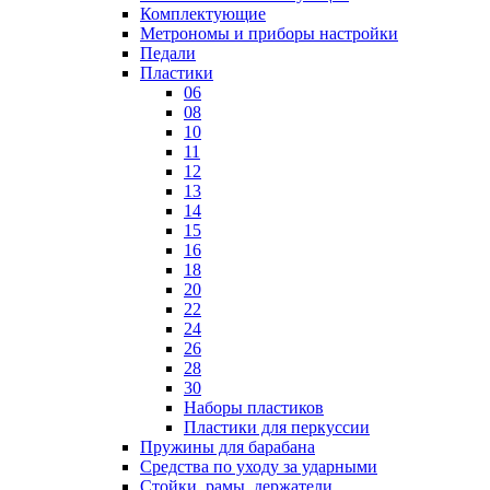
Комплектующие
Метрономы и приборы настройки
Педали
Пластики
06
08
10
11
12
13
14
15
16
18
20
22
24
26
28
30
Наборы пластиков
Пластики для перкуссии
Пружины для барабана
Средства по уходу за ударными
Стойки, рамы, держатели