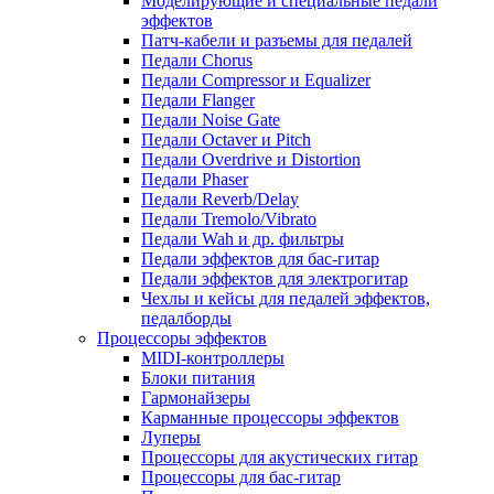
Моделирующие и специальные педали
эффектов
Патч-кабели и разъемы для педалей
Педали Chorus
Педали Compressor и Equalizer
Педали Flanger
Педали Noise Gate
Педали Octaver и Pitch
Педали Overdrive и Distortion
Педали Phaser
Педали Reverb/Delay
Педали Tremolo/Vibrato
Педали Wah и др. фильтры
Педали эффектов для бас-гитар
Педали эффектов для электрогитар
Чехлы и кейсы для педалей эффектов,
педалборды
Процессоры эффектов
MIDI-контроллеры
Блоки питания
Гармонайзеры
Карманные процессоры эффектов
Луперы
Процессоры для акустических гитар
Процессоры для бас-гитар