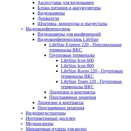
Аксессуары для видеокамер
Блоки питания и аккумуляторы
Видеокамеры
Держатели
Штативы, моноподы и пьедесталы
Видеоконференцсвязь
Видеокамеры для конференций
Видеоконференцсвязь LifeSize
LifeSize Express 220 - Персональные
терминалы ВКС
Групповые терминалы
LifeSize Icon 600
LifeSize Icon 800
LifeSize Room 220 - Групповые
терминалы ВКС
LifeSize Team 220 - Групповые
терминалы ВКС
Лицензии и контракты
Программные решения
Лицензии и контракты
Программные решения
Видеорегистраторы
Интерактивные дисплеи
Медиаплееры
Микшерные пульты для видео