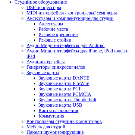
Студийное оборудование
DSP процессоры
MIDI интерфейсы / контроллеры/ семплеры
Аксессуары и комплектующие для студии
Аксессуары
Рабочие места
Рэковое крепление
Рэковые стойки
Аудио Миди интерфейсы для Android
Аудио Миди интерфейсы для iPhone, iPod touch и
iPad
Аудиоинтерфейсы
Генераторы синхросигналов
Звуковые карты
Звуковые карты DANTE
Звуковые карты FireWire
Звуковые карты PCI
Звуковые карты PCMCIA
Звуковые карты Thunderbolt
Звуковые карты USB
Карты расширения
Коммутация
Контроллеры студийных мониторов
Мебель для студий
Панели шумоизолирующие