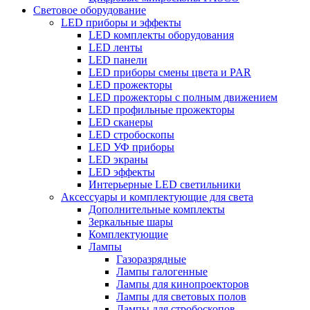
Световое оборудование
LED приборы и эффекты
LED комплекты оборудования
LED ленты
LED панели
LED приборы смены цвета и PAR
LED прожекторы
LED прожекторы с полным движением
LED профильные прожекторы
LED сканеры
LED стробоскопы
LED УФ приборы
LED экраны
LED эффекты
Интерьерные LED светильники
Аксессуары и комплектующие для света
Дополнительные комплекты
Зеркальные шары
Комплектующие
Лампы
Газоразрядные
Лампы галогенные
Лампы для кинопроекторов
Лампы для световых полов
Лампы для стробоскопов