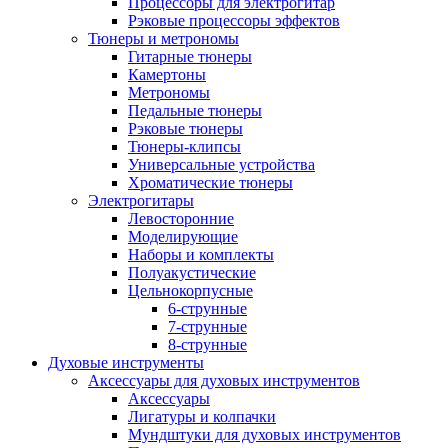
Процессоры для электрогитар
Рэковые процессоры эффектов
Тюнеры и метрономы
Гитарные тюнеры
Камертоны
Метрономы
Педальные тюнеры
Рэковые тюнеры
Тюнеры-клипсы
Универсальные устройства
Хроматические тюнеры
Электрогитары
Левосторонние
Моделирующие
Наборы и комплекты
Полуакустические
Цельнокорпусные
6-струнные
7-струнные
8-струнные
Духовые инструменты
Аксессуары для духовых инструментов
Аксессуары
Лигатуры и колпачки
Мундштуки для духовых инструментов