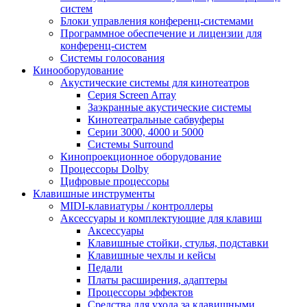
систем
Блоки управления конференц-системами
Программное обеспечение и лицензии для
конференц-систем
Системы голосования
Кинооборудование
Акустические системы для кинотеатров
Cерия Screen Array
Заэкранные акустические системы
Кинотеатральные сабвуферы
Серии 3000, 4000 и 5000
Системы Surround
Кинопроекционное оборудование
Процессоры Dolby
Цифровые процессоры
Клавишные инструменты
MIDI-клавиатуры / контроллеры
Аксессуары и комплектующие для клавиш
Аксессуары
Клавишные стойки, стулья, подставки
Клавишные чехлы и кейсы
Педали
Платы расширения, адаптеры
Процессоры эффектов
Средства для ухода за клавишными