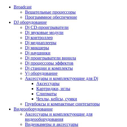
Broadcast
Вещательные процессоры
Программное обеспечение
DJ оборудование
Dj CD-проигрыватели
Dj звуковые модули
Dj контроллер
Dj медиаплееры
Dj микшеры
Dj наушники
Dj проигрыватели винила
Dj процессоры эффектов
Dj станции и комплекты
Vj оборудование
Аксессуары и комплектующие для Dj
Аксессуары
Картриджи, иглы
Слипматы
Чехлы, кейсы, сумки
Грувбоксы и компактные синтезаторы
Видеооборудование
Аксессуары и комплектующие для
видеооборудования
Видеокамеры и аксессуары