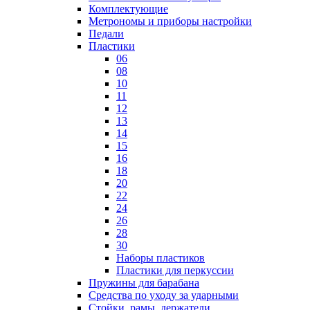
Комплектующие
Метрономы и приборы настройки
Педали
Пластики
06
08
10
11
12
13
14
15
16
18
20
22
24
26
28
30
Наборы пластиков
Пластики для перкуссии
Пружины для барабана
Средства по уходу за ударными
Стойки, рамы, держатели