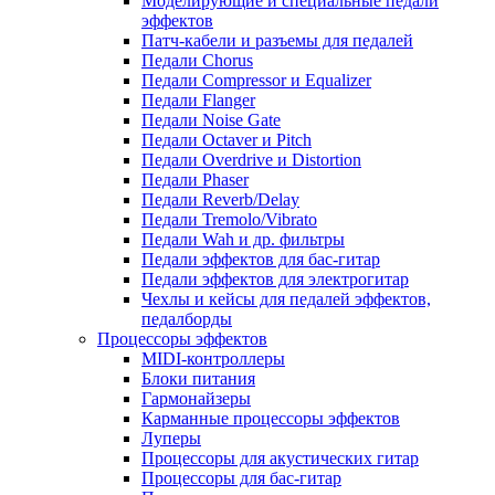
Моделирующие и специальные педали
эффектов
Патч-кабели и разъемы для педалей
Педали Chorus
Педали Compressor и Equalizer
Педали Flanger
Педали Noise Gate
Педали Octaver и Pitch
Педали Overdrive и Distortion
Педали Phaser
Педали Reverb/Delay
Педали Tremolo/Vibrato
Педали Wah и др. фильтры
Педали эффектов для бас-гитар
Педали эффектов для электрогитар
Чехлы и кейсы для педалей эффектов,
педалборды
Процессоры эффектов
MIDI-контроллеры
Блоки питания
Гармонайзеры
Карманные процессоры эффектов
Луперы
Процессоры для акустических гитар
Процессоры для бас-гитар