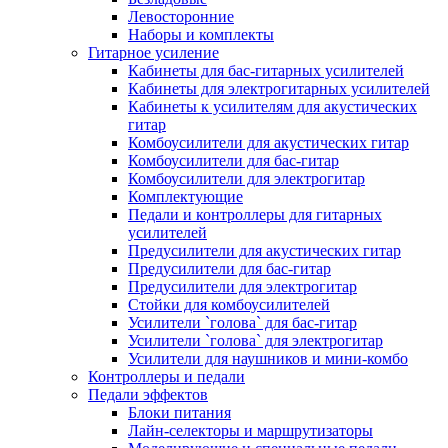
Левосторонние
Наборы и комплекты
Гитарное усиление
Кабинеты для бас-гитарных усилителей
Кабинеты для электрогитарных усилителей
Кабинеты к усилителям для акустических
гитар
Комбоусилители для акустических гитар
Комбоусилители для бас-гитар
Комбоусилители для электрогитар
Комплектующие
Педали и контроллеры для гитарных
усилителей
Предусилители для акустических гитар
Предусилители для бас-гитар
Предусилители для электрогитар
Стойки для комбоусилителей
Усилители `голова` для бас-гитар
Усилители `голова` для электрогитар
Усилители для наушников и мини-комбо
Контроллеры и педали
Педали эффектов
Блоки питания
Лайн-селекторы и маршрутизаторы