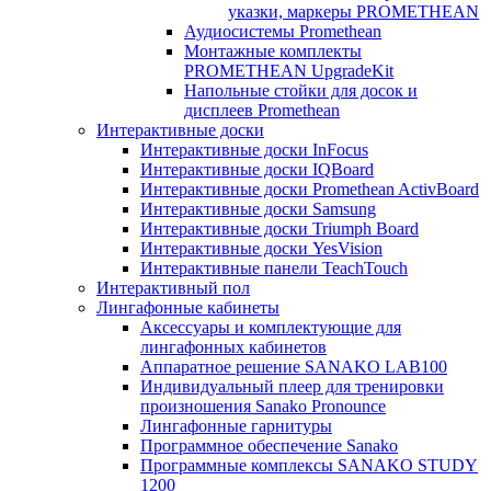
указки, маркеры PROMETHEAN
Аудиосистемы Promethean
Монтажные комплекты
PROMETHEAN UpgradeKit
Напольные стойки для досок и
дисплеев Promethean
Интерактивные доски
Интерактивные доски InFocus
Интерактивные доски IQBoard
Интерактивные доски Promethean ActivBoard
Интерактивные доски Samsung
Интерактивные доски Triumph Board
Интерактивные доски YesVision
Интерактивные панели TeachTouch
Интерактивный пол
Лингафонные кабинеты
Аксессуары и комплектующие для
лингафонных кабинетов
Аппаратное решение SANAKO LAB100
Индивидуальный плеер для тренировки
произношения Sanako Pronounce
Лингафонные гарнитуры
Программное обеспечение Sanako
Программные комплексы SANAKO STUDY
1200