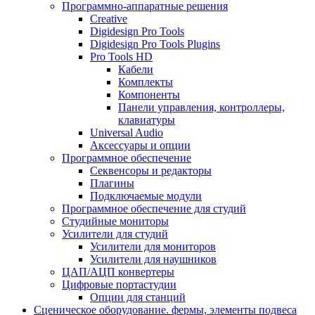
Программно-аппаратные решения
Creative
Digidesign Pro Tools
Digidesign Pro Tools Plugins
Pro Tools HD
Кабели
Комплекты
Компоненты
Панели управления, контроллеры,
клавиатуры
Universal Audio
Аксессуары и опции
Программное обеспечение
Cеквенсоры и редакторы
Плагины
Подключаемые модули
Программное обеспечение для студий
Студийные мониторы
Усилители для студий
Усилители для мониторов
Усилители для наушников
ЦАП/АЦП конвертеры
Цифровые портастудии
Опции для станций
Сценическое оборудование. фермы, элементы подвеса