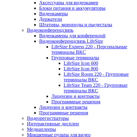
Аксессуары для видеокамер
Блоки питания и аккумуляторы
Видеокамеры
Держатели
Штативы, моноподы и пьедесталы
Видеоконференцсвязь
Видеокамеры для конференций
Видеоконференцсвязь LifeSize
LifeSize Express 220 - Персональные
терминалы ВКС
Групповые терминалы
LifeSize Icon 600
LifeSize Icon 800
LifeSize Room 220 - Групповые
терминалы ВКС
LifeSize Team 220 - Групповые
терминалы ВКС
Лицензии и контракты
Программные решения
Лицензии и контракты
Программные решения
Видеорегистраторы
Интерактивные дисплеи
Медиаплееры
Микшерные пульты для видео