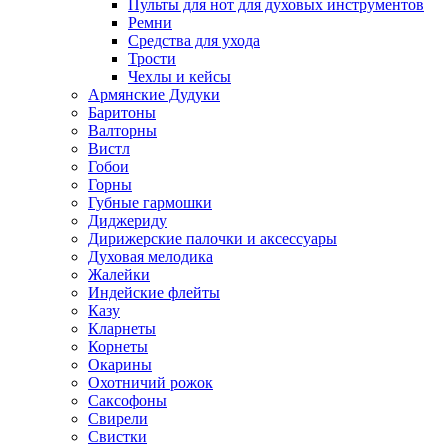
Пульты для нот для духовых инструментов
Ремни
Средства для ухода
Трости
Чехлы и кейсы
Армянские Дудуки
Баритоны
Валторны
Вистл
Гобои
Горны
Губные гармошки
Диджериду
Дирижерские палочки и аксессуары
Духовая мелодика
Жалейки
Индейские флейты
Казу
Кларнеты
Корнеты
Окарины
Охотничий рожок
Саксофоны
Свирели
Свистки