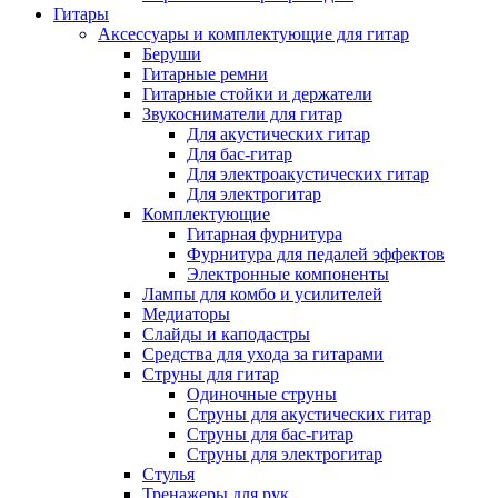
Гитары
Аксессуары и комплектующие для гитар
Беруши
Гитарные ремни
Гитарные стойки и держатели
Звукосниматели для гитар
Для акустических гитар
Для бас-гитар
Для электроакустических гитар
Для электрогитар
Комплектующие
Гитарная фурнитура
Фурнитура для педалей эффектов
Электронные компоненты
Лампы для комбо и усилителей
Медиаторы
Слайды и каподастры
Средства для ухода за гитарами
Струны для гитар
Одиночные струны
Струны для акустических гитар
Струны для бас-гитар
Струны для электрогитар
Стулья
Тренажеры для рук