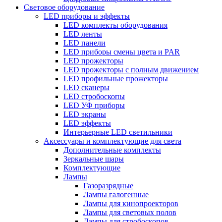
Световое оборудование
LED приборы и эффекты
LED комплекты оборудования
LED ленты
LED панели
LED приборы смены цвета и PAR
LED прожекторы
LED прожекторы с полным движением
LED профильные прожекторы
LED сканеры
LED стробоскопы
LED УФ приборы
LED экраны
LED эффекты
Интерьерные LED светильники
Аксессуары и комплектующие для света
Дополнительные комплекты
Зеркальные шары
Комплектующие
Лампы
Газоразрядные
Лампы галогенные
Лампы для кинопроекторов
Лампы для световых полов
Лампы для стробоскопов