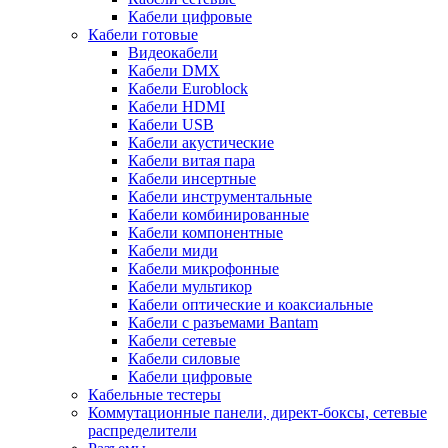
Кабели цифровые
Кабели готовые
Видеокабели
Кабели DMX
Кабели Euroblock
Кабели HDMI
Кабели USB
Кабели акустические
Кабели витая пара
Кабели инсертные
Кабели инструментальные
Кабели комбинированные
Кабели компонентные
Кабели миди
Кабели микрофонные
Кабели мультикор
Кабели оптические и коаксиальные
Кабели с разъемами Bantam
Кабели сетевые
Кабели силовые
Кабели цифровые
Кабельные тестеры
Коммутационные панели, директ-боксы, сетевые
распределители