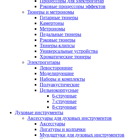
Процессоры для электрогитар
Рэковые процессоры эффектов
Тюнеры и метрономы
Гитарные тюнеры
Камертоны
Метрономы
Педальные тюнеры
Рэковые тюнеры
Тюнеры-клипсы
Универсальные устройства
Хроматические тюнеры
Электрогитары
Левосторонние
Моделирующие
Наборы и комплекты
Полуакустические
Цельнокорпусные
6-струнные
7-струнные
8-струнные
Духовые инструменты
Аксессуары для духовых инструментов
Аксессуары
Лигатуры и колпачки
Мундштуки для духовых инструментов