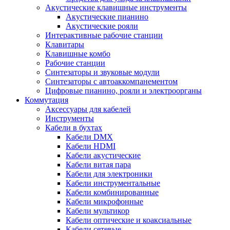
Акустические клавишные инструменты
Акустические пианино
Акустические рояли
Интерактивные рабочие станции
Клавитары
Клавишные комбо
Рабочие станции
Синтезаторы и звуковые модули
Синтезаторы с автоаккомпанементом
Цифровые пианино, рояли и электроорганы
Коммутация
Аксессуары для кабелей
Инструменты
Кабели в бухтах
Кабели DMX
Кабели HDMI
Кабели акустические
Кабели витая пара
Кабели для электроники
Кабели инструментальные
Кабели комбинированные
Кабели микрофонные
Кабели мультикор
Кабели оптические и коаксиальные
Кабели сетевые