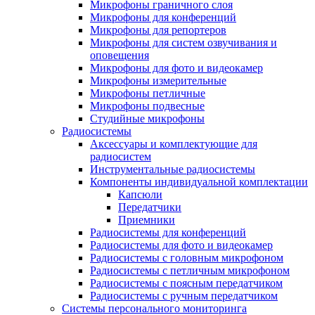
Микрофоны граничного слоя
Микрофоны для конференций
Микрофоны для репортеров
Микрофоны для систем озвучивания и
оповещения
Микрофоны для фото и видеокамер
Микрофоны измерительные
Микрофоны петличные
Микрофоны подвесные
Студийные микрофоны
Радиосистемы
Аксессуары и комплектующие для
радиосистем
Инструментальные радиосистемы
Компоненты индивидуальной комплектации
Капсюли
Передатчики
Приемники
Радиосистемы для конференций
Радиосистемы для фото и видеокамер
Радиосистемы с головным микрофоном
Радиосистемы с петличным микрофоном
Радиосистемы с поясным передатчиком
Радиосистемы с ручным передатчиком
Системы персонального мониторинга