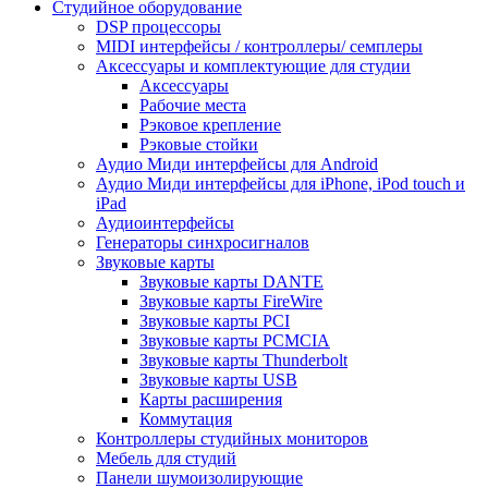
Студийное оборудование
DSP процессоры
MIDI интерфейсы / контроллеры/ семплеры
Аксессуары и комплектующие для студии
Аксессуары
Рабочие места
Рэковое крепление
Рэковые стойки
Аудио Миди интерфейсы для Android
Аудио Миди интерфейсы для iPhone, iPod touch и
iPad
Аудиоинтерфейсы
Генераторы синхросигналов
Звуковые карты
Звуковые карты DANTE
Звуковые карты FireWire
Звуковые карты PCI
Звуковые карты PCMCIA
Звуковые карты Thunderbolt
Звуковые карты USB
Карты расширения
Коммутация
Контроллеры студийных мониторов
Мебель для студий
Панели шумоизолирующие