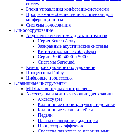
систем
Блоки управления конференц-системами
Программное обеспечение и лицензии для
конференц-систем
Системы голосования
Кинооборудование
Акустические системы для кинотеатров
Cерия Screen Array
Заэкранные акустические системы
Кинотеатральные сабвуферы
Серии 3000, 4000 и 5000
Системы Surround
Кинопроекционное оборудование
Процессоры Dolby
Цифровые процессоры
Клавишные инструменты
MIDI-клавиатуры / контроллеры
Аксессуары и комплектующие для клавиш
Аксессуары
Клавишные стойки, стулья, подставки
Клавишные чехлы и кейсы
Педали
Платы расширения, адаптеры
Процессоры эффектов
Средства для ухода за клавишными