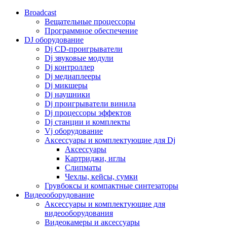
Broadcast
Вещательные процессоры
Программное обеспечение
DJ оборудование
Dj CD-проигрыватели
Dj звуковые модули
Dj контроллер
Dj медиаплееры
Dj микшеры
Dj наушники
Dj проигрыватели винила
Dj процессоры эффектов
Dj станции и комплекты
Vj оборудование
Аксессуары и комплектующие для Dj
Аксессуары
Картриджи, иглы
Слипматы
Чехлы, кейсы, сумки
Грувбоксы и компактные синтезаторы
Видеооборудование
Аксессуары и комплектующие для
видеооборудования
Видеокамеры и аксессуары