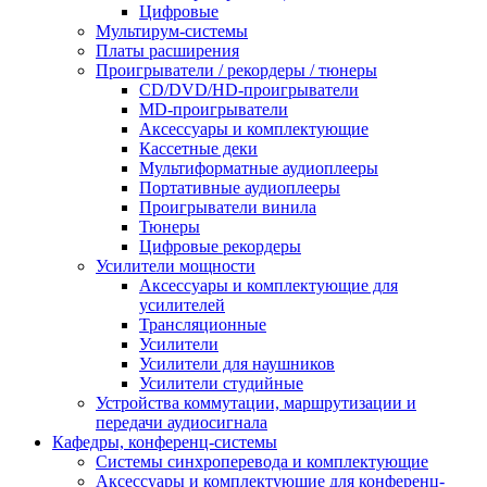
Цифровые
Мультирум-системы
Платы расширения
Проигрыватели / рекордеры / тюнеры
CD/DVD/HD-проигрыватели
MD-проигрыватели
Аксессуары и комплектующие
Кассетные деки
Мультиформатные аудиоплееры
Портативные аудиоплееры
Проигрыватели винила
Тюнеры
Цифровые рекордеры
Усилители мощности
Аксессуары и комплектующие для
усилителей
Трансляционные
Усилители
Усилители для наушников
Усилители студийные
Устройства коммутации, маршрутизации и
передачи аудиосигнала
Кафедры, конференц-системы
Cистемы синхроперевода и комплектующие
Аксессуары и комплектующие для конференц-