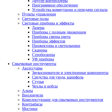
Другие контроллеры
Программное обеспечение
Устройства коммутации и передачи сигнала
Пульты управления
Световые полы
Световые приборы и эффекты
Лазеры
Приборы с полным движением
Приборы смены цвета
Приборы эффектов
Прожекторы и светильники
Сканеры
Стробоскопы
УФ приборы
Смычковые инструменты
Аксессуары
Звукосниматели и электронные компоненты
Средства для ухода, канифоль
Стулья
Чехлы и кейсы
Альты
Виолончели
Комплектующие для смычковых инструментов
Контрабасы
Мостики