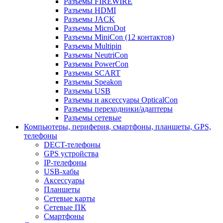
Разъемы FIREWIRE
Разъемы HDMI
Разъемы JACK
Разъемы MicroDot
Разъемы MiniCon (12 контактов)
Разъемы Multipin
Разъемы NeutriCon
Разъемы PowerCon
Разъемы SCART
Разъемы Speakon
Разъемы USB
Разъемы и аксессуары OpticalCon
Разъемы переходники/адаптеры
Разъемы сетевые
Компьютеры, периферия, смартфоны, планшеты, GPS,
телефоны
DECT-телефоны
GPS устройства
IP-телефоны
USB-хабы
Аксессуары
Планшеты
Сетевые карты
Сетевые ПК
Смартфоны