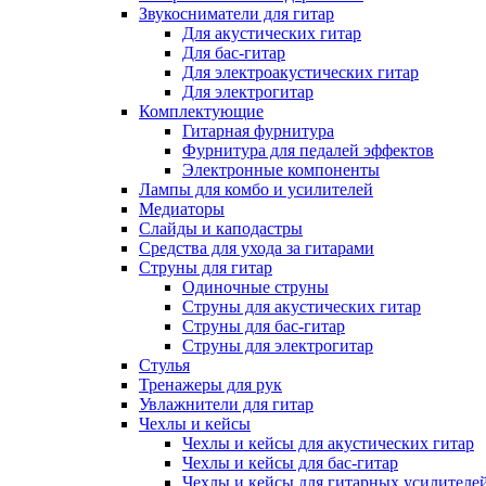
Звукосниматели для гитар
Для акустических гитар
Для бас-гитар
Для электроакустических гитар
Для электрогитар
Комплектующие
Гитарная фурнитура
Фурнитура для педалей эффектов
Электронные компоненты
Лампы для комбо и усилителей
Медиаторы
Слайды и каподастры
Средства для ухода за гитарами
Струны для гитар
Одиночные струны
Струны для акустических гитар
Струны для бас-гитар
Струны для электрогитар
Стулья
Тренажеры для рук
Увлажнители для гитар
Чехлы и кейсы
Чехлы и кейсы для акустических гитар
Чехлы и кейсы для бас-гитар
Чехлы и кейсы для гитарных усилителе