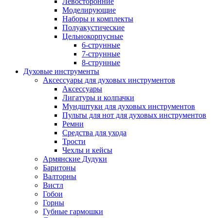
Левосторонние
Моделирующие
Наборы и комплекты
Полуакустические
Цельнокорпусные
6-струнные
7-струнные
8-струнные
Духовые инструменты
Аксессуары для духовых инструментов
Аксессуары
Лигатуры и колпачки
Мундштуки для духовых инструментов
Пульты для нот для духовых инструментов
Ремни
Средства для ухода
Трости
Чехлы и кейсы
Армянские Дудуки
Баритоны
Валторны
Вистл
Гобои
Горны
Губные гармошки