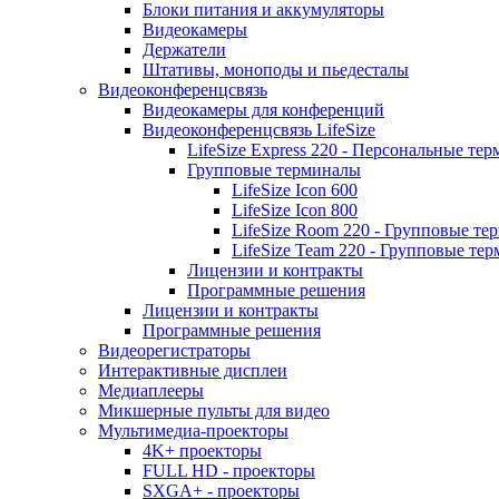
Блоки питания и аккумуляторы
Видеокамеры
Держатели
Штативы, моноподы и пьедесталы
Видеоконференцсвязь
Видеокамеры для конференций
Видеоконференцсвязь LifeSize
LifeSize Express 220 - Персональные т
Групповые терминалы
LifeSize Icon 600
LifeSize Icon 800
LifeSize Room 220 - Групповые т
LifeSize Team 220 - Групповые т
Лицензии и контракты
Программные решения
Лицензии и контракты
Программные решения
Видеорегистраторы
Интерактивные дисплеи
Медиаплееры
Микшерные пульты для видео
Мультимедиа-проекторы
4K+ проекторы
FULL HD - проекторы
SXGA+ - проекторы