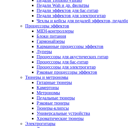
Педали Tremolo/Vibrato
Педали Wah и др. фильтры
Педали эффектов для бас-гитар
Педали эффектов для электрогитар
Чехлы и кейсы для педалей эффектов, педалб
Процессоры эффектов
MIDI-контроллеры
Блоки питания
Гармонайзеры
Карманные процессоры эффектов
Луперы
Процессоры для акустических гитар
Процессоры для бас-гитар
Процессоры для электрогитар
Рэковые процессоры эффектов
Тюнеры и метрономы
Гитарные тюнеры
Камертоны
Метрономы
Педальные тюнеры
Рэковые тюнеры
Тюнеры-клипсы
Универсальные устройства
Хроматические тюнеры
Электрогитары