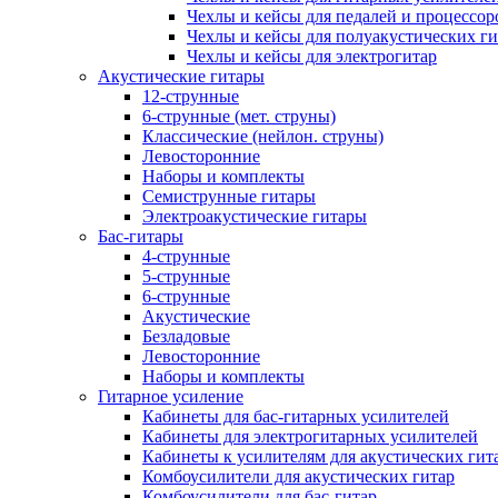
Чехлы и кейсы для педалей и процессор
Чехлы и кейсы для полуакустических ги
Чехлы и кейсы для электрогитар
Акустические гитары
12-струнные
6-струнные (мет. струны)
Классические (нейлон. струны)
Левосторонние
Наборы и комплекты
Семиструнные гитары
Электроакустические гитары
Бас-гитары
4-струнные
5-струнные
6-струнные
Акустические
Безладовые
Левосторонние
Наборы и комплекты
Гитарное усиление
Кабинеты для бас-гитарных усилителей
Кабинеты для электрогитарных усилителей
Кабинеты к усилителям для акустических гит
Комбоусилители для акустических гитар
Комбоусилители для бас-гитар