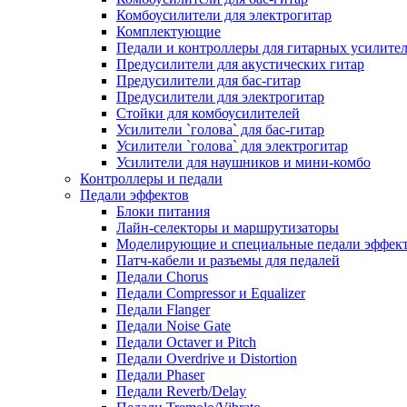
Комбоусилители для электрогитар
Комплектующие
Педали и контроллеры для гитарных усилите
Предусилители для акустических гитар
Предусилители для бас-гитар
Предусилители для электрогитар
Стойки для комбоусилителей
Усилители `голова` для бас-гитар
Усилители `голова` для электрогитар
Усилители для наушников и мини-комбо
Контроллеры и педали
Педали эффектов
Блоки питания
Лайн-селекторы и маршрутизаторы
Моделирующие и специальные педали эффек
Патч-кабели и разъемы для педалей
Педали Chorus
Педали Compressor и Equalizer
Педали Flanger
Педали Noise Gate
Педали Octaver и Pitch
Педали Overdrive и Distortion
Педали Phaser
Педали Reverb/Delay