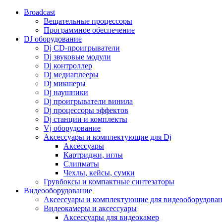
Broadcast
Вещательные процессоры
Программное обеспечение
DJ оборудование
Dj CD-проигрыватели
Dj звуковые модули
Dj контроллер
Dj медиаплееры
Dj микшеры
Dj наушники
Dj проигрыватели винила
Dj процессоры эффектов
Dj станции и комплекты
Vj оборудование
Аксессуары и комплектующие для Dj
Аксессуары
Картриджи, иглы
Слипматы
Чехлы, кейсы, сумки
Грувбоксы и компактные синтезаторы
Видеооборудование
Аксессуары и комплектующие для видеооборудова
Видеокамеры и аксессуары
Аксессуары для видеокамер