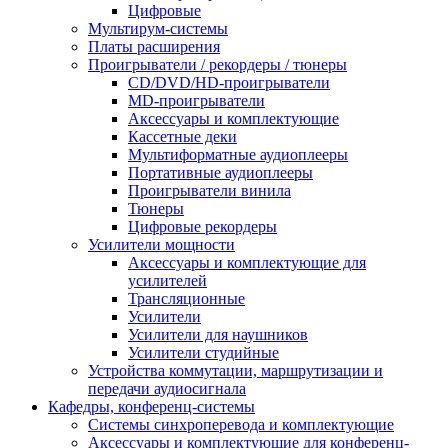
Цифровые
Мультирум-системы
Платы расширения
Проигрыватели / рекордеры / тюнеры
CD/DVD/HD-проигрыватели
MD-проигрыватели
Аксессуары и комплектующие
Кассетные деки
Мультиформатные аудиоплееры
Портативные аудиоплееры
Проигрыватели винила
Тюнеры
Цифровые рекордеры
Усилители мощности
Аксессуары и комплектующие для
усилителей
Трансляционные
Усилители
Усилители для наушников
Усилители студийные
Устройства коммутации, маршрутизации и
передачи аудиосигнала
Кафедры, конференц-системы
Cистемы синхроперевода и комплектующие
Аксессуары и комплектующие для конференц-