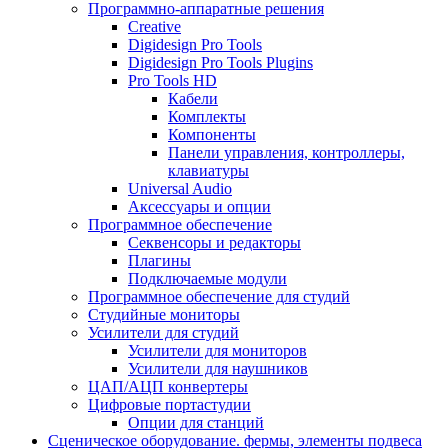
Программно-аппаратные решения
Creative
Digidesign Pro Tools
Digidesign Pro Tools Plugins
Pro Tools HD
Кабели
Комплекты
Компоненты
Панели управления, контроллеры,
клавиатуры
Universal Audio
Аксессуары и опции
Программное обеспечение
Cеквенсоры и редакторы
Плагины
Подключаемые модули
Программное обеспечение для студий
Студийные мониторы
Усилители для студий
Усилители для мониторов
Усилители для наушников
ЦАП/АЦП конвертеры
Цифровые портастудии
Опции для станций
Сценическое оборудование. фермы, элементы подвеса