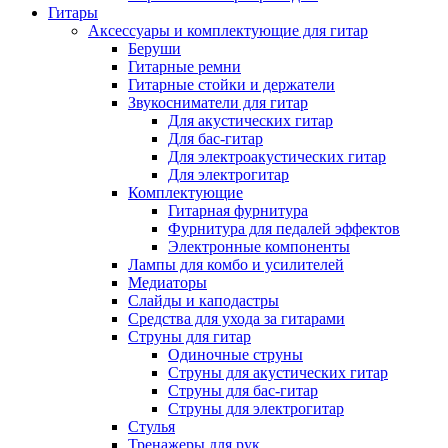
Гитары
Аксессуары и комплектующие для гитар
Беруши
Гитарные ремни
Гитарные стойки и держатели
Звукосниматели для гитар
Для акустических гитар
Для бас-гитар
Для электроакустических гитар
Для электрогитар
Комплектующие
Гитарная фурнитура
Фурнитура для педалей эффектов
Электронные компоненты
Лампы для комбо и усилителей
Медиаторы
Слайды и каподастры
Средства для ухода за гитарами
Струны для гитар
Одиночные струны
Струны для акустических гитар
Струны для бас-гитар
Струны для электрогитар
Стулья
Тренажеры для рук