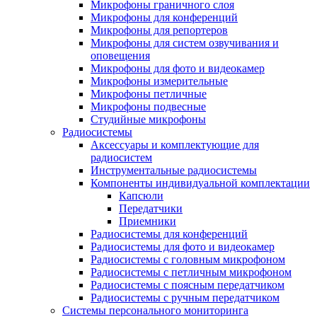
Микрофоны граничного слоя
Микрофоны для конференций
Микрофоны для репортеров
Микрофоны для систем озвучивания и
оповещения
Микрофоны для фото и видеокамер
Микрофоны измерительные
Микрофоны петличные
Микрофоны подвесные
Студийные микрофоны
Радиосистемы
Аксессуары и комплектующие для
радиосистем
Инструментальные радиосистемы
Компоненты индивидуальной комплектации
Капсюли
Передатчики
Приемники
Радиосистемы для конференций
Радиосистемы для фото и видеокамер
Радиосистемы с головным микрофоном
Радиосистемы с петличным микрофоном
Радиосистемы с поясным передатчиком
Радиосистемы с ручным передатчиком
Системы персонального мониторинга