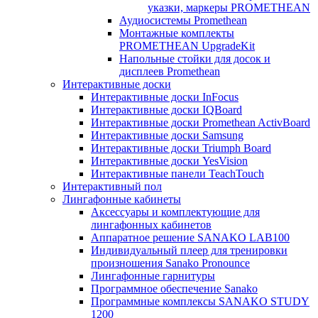
указки, маркеры PROMETHEAN
Аудиосистемы Promethean
Монтажные комплекты
PROMETHEAN UpgradeKit
Напольные стойки для досок и
дисплеев Promethean
Интерактивные доски
Интерактивные доски InFocus
Интерактивные доски IQBoard
Интерактивные доски Promethean ActivBoard
Интерактивные доски Samsung
Интерактивные доски Triumph Board
Интерактивные доски YesVision
Интерактивные панели TeachTouch
Интерактивный пол
Лингафонные кабинеты
Аксессуары и комплектующие для
лингафонных кабинетов
Аппаратное решение SANAKO LAB100
Индивидуальный плеер для тренировки
произношения Sanako Pronounce
Лингафонные гарнитуры
Программное обеспечение Sanako
Программные комплексы SANAKO STUDY
1200