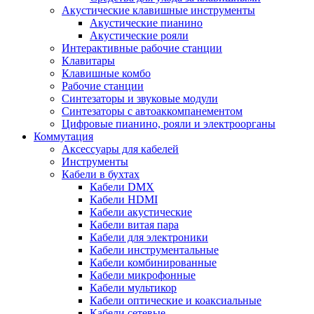
Акустические клавишные инструменты
Акустические пианино
Акустические рояли
Интерактивные рабочие станции
Клавитары
Клавишные комбо
Рабочие станции
Синтезаторы и звуковые модули
Синтезаторы с автоаккомпанементом
Цифровые пианино, рояли и электроорганы
Коммутация
Аксессуары для кабелей
Инструменты
Кабели в бухтах
Кабели DMX
Кабели HDMI
Кабели акустические
Кабели витая пара
Кабели для электроники
Кабели инструментальные
Кабели комбинированные
Кабели микрофонные
Кабели мультикор
Кабели оптические и коаксиальные
Кабели сетевые