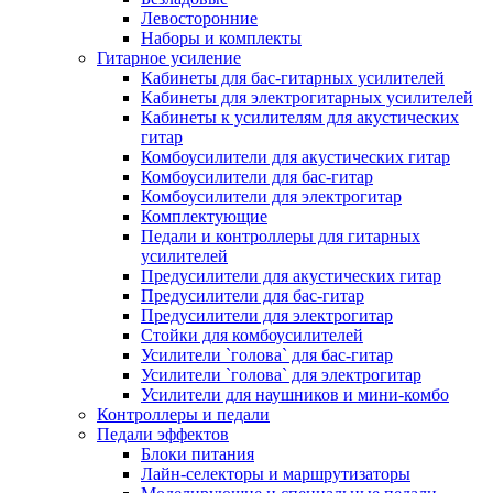
Левосторонние
Наборы и комплекты
Гитарное усиление
Кабинеты для бас-гитарных усилителей
Кабинеты для электрогитарных усилителей
Кабинеты к усилителям для акустических
гитар
Комбоусилители для акустических гитар
Комбоусилители для бас-гитар
Комбоусилители для электрогитар
Комплектующие
Педали и контроллеры для гитарных
усилителей
Предусилители для акустических гитар
Предусилители для бас-гитар
Предусилители для электрогитар
Стойки для комбоусилителей
Усилители `голова` для бас-гитар
Усилители `голова` для электрогитар
Усилители для наушников и мини-комбо
Контроллеры и педали
Педали эффектов
Блоки питания
Лайн-селекторы и маршрутизаторы