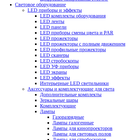
Световое оборудование
LED приборы и эффекты
LED комплекты оборудования
LED ленты
LED панели
LED приборы смены цвета и PAR
LED прожекторы
LED прожекторы с полным движением
LED профильные прожекторы
LED сканеры
LED стробоскопы
LED УФ приборы
LED экраны
LED эффекты
Интерьерные LED светильники
Аксессуары и комплектующие для света
Дополнительные комплекты
Зеркальные шары
Комплектующие
Лампы
Газоразрядные
Лампы галогенные
Лампы для кинопроекторов
Лампы для световых полов
Лампы для стробоскопов