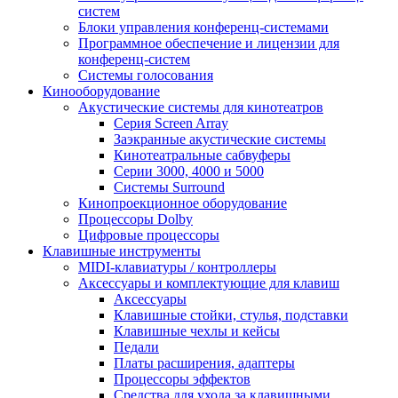
систем
Блоки управления конференц-системами
Программное обеспечение и лицензии для
конференц-систем
Системы голосования
Кинооборудование
Акустические системы для кинотеатров
Cерия Screen Array
Заэкранные акустические системы
Кинотеатральные сабвуферы
Серии 3000, 4000 и 5000
Системы Surround
Кинопроекционное оборудование
Процессоры Dolby
Цифровые процессоры
Клавишные инструменты
MIDI-клавиатуры / контроллеры
Аксессуары и комплектующие для клавиш
Аксессуары
Клавишные стойки, стулья, подставки
Клавишные чехлы и кейсы
Педали
Платы расширения, адаптеры
Процессоры эффектов
Средства для ухода за клавишными