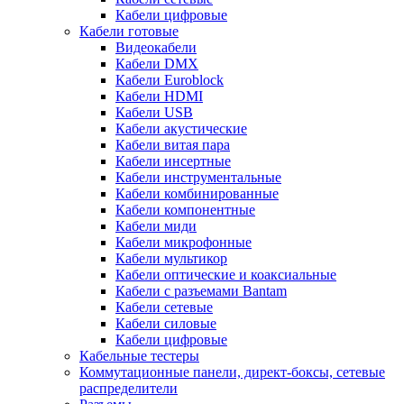
Кабели цифровые
Кабели готовые
Видеокабели
Кабели DMX
Кабели Euroblock
Кабели HDMI
Кабели USB
Кабели акустические
Кабели витая пара
Кабели инсертные
Кабели инструментальные
Кабели комбинированные
Кабели компонентные
Кабели миди
Кабели микрофонные
Кабели мультикор
Кабели оптические и коаксиальные
Кабели с разъемами Bantam
Кабели сетевые
Кабели силовые
Кабели цифровые
Кабельные тестеры
Коммутационные панели, директ-боксы, сетевые
распределители