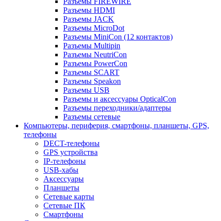
Разъемы FIREWIRE
Разъемы HDMI
Разъемы JACK
Разъемы MicroDot
Разъемы MiniCon (12 контактов)
Разъемы Multipin
Разъемы NeutriCon
Разъемы PowerCon
Разъемы SCART
Разъемы Speakon
Разъемы USB
Разъемы и аксессуары OpticalCon
Разъемы переходники/адаптеры
Разъемы сетевые
Компьютеры, периферия, смартфоны, планшеты, GPS,
телефоны
DECT-телефоны
GPS устройства
IP-телефоны
USB-хабы
Аксессуары
Планшеты
Сетевые карты
Сетевые ПК
Смартфоны