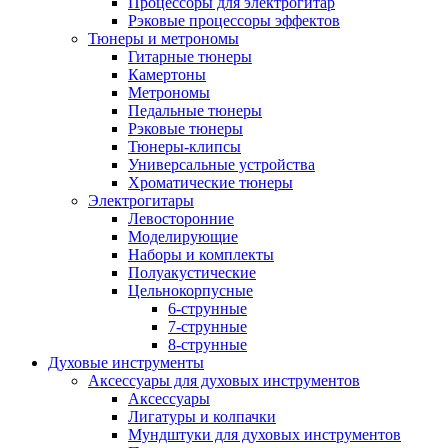
Процессоры для электрогитар
Рэковые процессоры эффектов
Тюнеры и метрономы
Гитарные тюнеры
Камертоны
Метрономы
Педальные тюнеры
Рэковые тюнеры
Тюнеры-клипсы
Универсальные устройства
Хроматические тюнеры
Электрогитары
Левосторонние
Моделирующие
Наборы и комплекты
Полуакустические
Цельнокорпусные
6-струнные
7-струнные
8-струнные
Духовые инструменты
Аксессуары для духовых инструментов
Аксессуары
Лигатуры и колпачки
Мундштуки для духовых инструментов