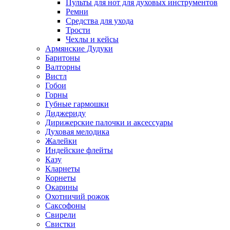
Пульты для нот для духовых инструментов
Ремни
Средства для ухода
Трости
Чехлы и кейсы
Армянские Дудуки
Баритоны
Валторны
Вистл
Гобои
Горны
Губные гармошки
Диджериду
Дирижерские палочки и аксессуары
Духовая мелодика
Жалейки
Индейские флейты
Казу
Кларнеты
Корнеты
Окарины
Охотничий рожок
Саксофоны
Свирели
Свистки