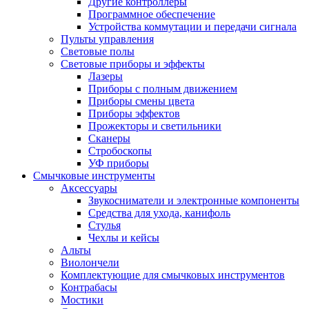
Другие контроллеры
Программное обеспечение
Устройства коммутации и передачи сигнала
Пульты управления
Световые полы
Световые приборы и эффекты
Лазеры
Приборы с полным движением
Приборы смены цвета
Приборы эффектов
Прожекторы и светильники
Сканеры
Стробоскопы
УФ приборы
Смычковые инструменты
Аксессуары
Звукосниматели и электронные компоненты
Средства для ухода, канифоль
Стулья
Чехлы и кейсы
Альты
Виолончели
Комплектующие для смычковых инструментов
Контрабасы
Мостики