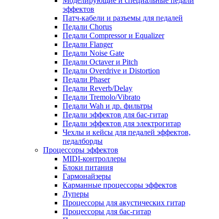
Моделирующие и специальные педали
эффектов
Патч-кабели и разъемы для педалей
Педали Chorus
Педали Compressor и Equalizer
Педали Flanger
Педали Noise Gate
Педали Octaver и Pitch
Педали Overdrive и Distortion
Педали Phaser
Педали Reverb/Delay
Педали Tremolo/Vibrato
Педали Wah и др. фильтры
Педали эффектов для бас-гитар
Педали эффектов для электрогитар
Чехлы и кейсы для педалей эффектов,
педалборды
Процессоры эффектов
MIDI-контроллеры
Блоки питания
Гармонайзеры
Карманные процессоры эффектов
Луперы
Процессоры для акустических гитар
Процессоры для бас-гитар