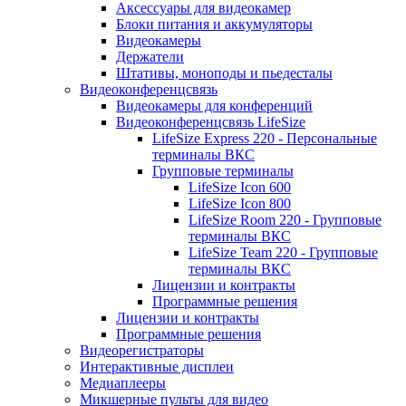
Аксессуары для видеокамер
Блоки питания и аккумуляторы
Видеокамеры
Держатели
Штативы, моноподы и пьедесталы
Видеоконференцсвязь
Видеокамеры для конференций
Видеоконференцсвязь LifeSize
LifeSize Express 220 - Персональные
терминалы ВКС
Групповые терминалы
LifeSize Icon 600
LifeSize Icon 800
LifeSize Room 220 - Групповые
терминалы ВКС
LifeSize Team 220 - Групповые
терминалы ВКС
Лицензии и контракты
Программные решения
Лицензии и контракты
Программные решения
Видеорегистраторы
Интерактивные дисплеи
Медиаплееры
Микшерные пульты для видео