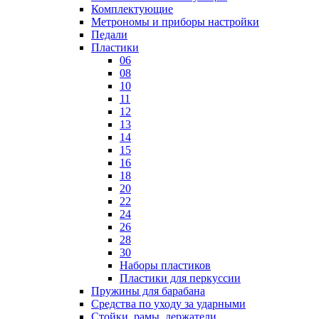
Комплектующие
Метрономы и приборы настройки
Педали
Пластики
06
08
10
11
12
13
14
15
16
18
20
22
24
26
28
30
Наборы пластиков
Пластики для перкуссии
Пружины для барабана
Средства по уходу за ударными
Стойки, рамы, держатели