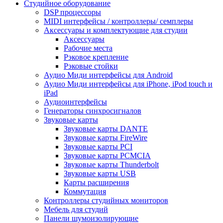
Студийное оборудование
DSP процессоры
MIDI интерфейсы / контроллеры/ семплеры
Аксессуары и комплектующие для студии
Аксессуары
Рабочие места
Рэковое крепление
Рэковые стойки
Аудио Миди интерфейсы для Android
Аудио Миди интерфейсы для iPhone, iPod touch и
iPad
Аудиоинтерфейсы
Генераторы синхросигналов
Звуковые карты
Звуковые карты DANTE
Звуковые карты FireWire
Звуковые карты PCI
Звуковые карты PCMCIA
Звуковые карты Thunderbolt
Звуковые карты USB
Карты расширения
Коммутация
Контроллеры студийных мониторов
Мебель для студий
Панели шумоизолирующие