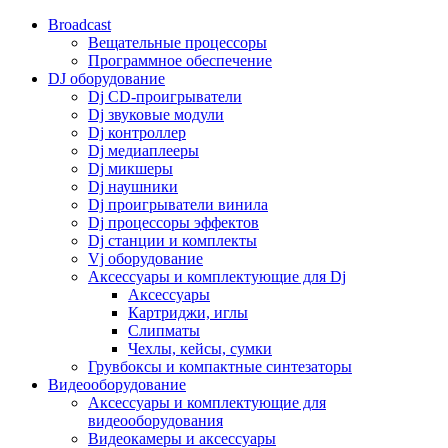
Broadcast
Вещательные процессоры
Программное обеспечение
DJ оборудование
Dj CD-проигрыватели
Dj звуковые модули
Dj контроллер
Dj медиаплееры
Dj микшеры
Dj наушники
Dj проигрыватели винила
Dj процессоры эффектов
Dj станции и комплекты
Vj оборудование
Аксессуары и комплектующие для Dj
Аксессуары
Картриджи, иглы
Слипматы
Чехлы, кейсы, сумки
Грувбоксы и компактные синтезаторы
Видеооборудование
Аксессуары и комплектующие для
видеооборудования
Видеокамеры и аксессуары