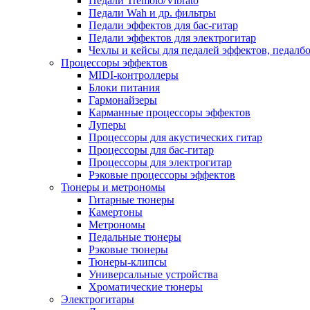
Педали Tremolo/Vibrato
Педали Wah и др. фильтры
Педали эффектов для бас-гитар
Педали эффектов для электрогитар
Чехлы и кейсы для педалей эффектов, педалб
Процессоры эффектов
MIDI-контроллеры
Блоки питания
Гармонайзеры
Карманные процессоры эффектов
Луперы
Процессоры для акустических гитар
Процессоры для бас-гитар
Процессоры для электрогитар
Рэковые процессоры эффектов
Тюнеры и метрономы
Гитарные тюнеры
Камертоны
Метрономы
Педальные тюнеры
Рэковые тюнеры
Тюнеры-клипсы
Универсальные устройства
Хроматические тюнеры
Электрогитары