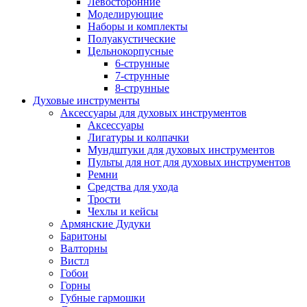
Левосторонние
Моделирующие
Наборы и комплекты
Полуакустические
Цельнокорпусные
6-струнные
7-струнные
8-струнные
Духовые инструменты
Аксессуары для духовых инструментов
Аксессуары
Лигатуры и колпачки
Мундштуки для духовых инструментов
Пульты для нот для духовых инструментов
Ремни
Средства для ухода
Трости
Чехлы и кейсы
Армянские Дудуки
Баритоны
Валторны
Вистл
Гобои
Горны
Губные гармошки