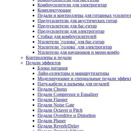
Комбоусилители для электрогитар
Комплектующие
Педали и контроллеры для гитарных усилите
Предусилители для акустических гитар
Предусилители для бас-гитар
Предусилители для электрогитар
Стойки для комбоусилителей
Усилители `голова` для бас-гитар
Усилители `голова` для электрогитар
Усилители для наушников и мини-комбо
Контроллеры и педали
Педали эффектов
Блоки питания
Лайн-селекторы и маршрутизаторы
Моделирующие и специальные педали эффек
Патч-кабели и разъемы для педалей
Педали Chorus
Педали Compressor и Equalizer
Педали Flanger
Педали Noise Gate
Педали Octaver и Pitch
Педали Overdrive и Distortion
Педали Phaser
Педали Reverb/Delay