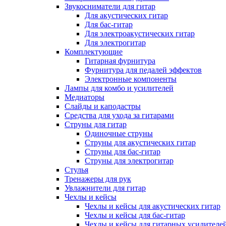
Звукосниматели для гитар
Для акустических гитар
Для бас-гитар
Для электроакустических гитар
Для электрогитар
Комплектующие
Гитарная фурнитура
Фурнитура для педалей эффектов
Электронные компоненты
Лампы для комбо и усилителей
Медиаторы
Слайды и каподастры
Средства для ухода за гитарами
Струны для гитар
Одиночные струны
Струны для акустических гитар
Струны для бас-гитар
Струны для электрогитар
Стулья
Тренажеры для рук
Увлажнители для гитар
Чехлы и кейсы
Чехлы и кейсы для акустических гитар
Чехлы и кейсы для бас-гитар
Чехлы и кейсы для гитарных усилителе