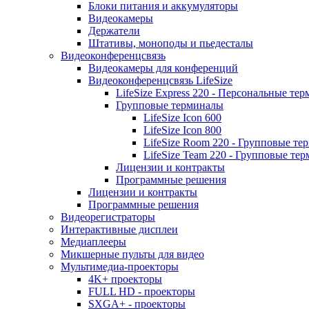
Блоки питания и аккумуляторы
Видеокамеры
Держатели
Штативы, моноподы и пьедесталы
Видеоконференцсвязь
Видеокамеры для конференций
Видеоконференцсвязь LifeSize
LifeSize Express 220 - Персональные т
Групповые терминалы
LifeSize Icon 600
LifeSize Icon 800
LifeSize Room 220 - Групповые т
LifeSize Team 220 - Групповые т
Лицензии и контракты
Программные решения
Лицензии и контракты
Программные решения
Видеорегистраторы
Интерактивные дисплеи
Медиаплееры
Микшерные пульты для видео
Мультимедиа-проекторы
4K+ проекторы
FULL HD - проекторы
SXGA+ - проекторы