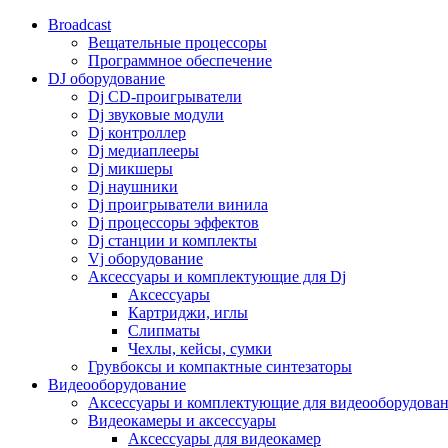
Broadcast
Вещательные процессоры
Программное обеспечение
DJ оборудование
Dj CD-проигрыватели
Dj звуковые модули
Dj контроллер
Dj медиаплееры
Dj микшеры
Dj наушники
Dj проигрыватели винила
Dj процессоры эффектов
Dj станции и комплекты
Vj оборудование
Аксессуары и комплектующие для Dj
Аксессуары
Картриджи, иглы
Слипматы
Чехлы, кейсы, сумки
Грувбоксы и компактные синтезаторы
Видеооборудование
Аксессуары и комплектующие для видеооборудова
Видеокамеры и аксессуары
Аксессуары для видеокамер