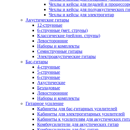
Чехлы и кейсы для педалей и процессор
Чехлы и кейсы для полуакустических ги
Чехлы и кейсы для электрогитар
Акустические гитары
12-струнные
6-струнные (мет. струны)
Классические (нейлон. струны)
Левосторонние
Наборы и комплекты
Семиструнные гитары
Электроакустические гитары
Бас-гитары
4-струнные
5-струнные
6-струнные
Акустические
Безладовые
Левосторонние
Наборы и комплекты
Гитарное усиление
Кабинеты для бас-гитарных усилителей
Кабинеты для электрогитарных усилителей
Кабинеты к усилителям для акустических гит
Комбоусилители для акустических гитар
Комбоусилители для бас-гитар