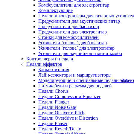
Комбоусилители для электрогитар
Комплектующие
Педали и контроллеры для гитарных усилите
Предусилители для акустических гитар
Предусилители для бас-гитар
Предусилители для электрогитар
Стойки для комбоусилителей
Усилители `голова` для бас-гитар
Усилители `голова` для электрогитар
Усилители для наушников и мини-комбо
Контроллеры и педали
Педали эффектов
Блоки питания
Лайн-селекторы и маршрутизаторы
Моделирующие и специальные педали эффек
Патч-кабели и разъемы для педалей
Педали Chorus
Педали Compressor и Equalizer
Педали Flanger
Педали Noise Gate
Педали Octaver и Pitch
Педали Overdrive и Distortion
Педали Phaser
Педали Reverb/Delay