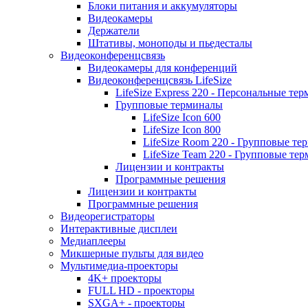
Блоки питания и аккумуляторы
Видеокамеры
Держатели
Штативы, моноподы и пьедесталы
Видеоконференцсвязь
Видеокамеры для конференций
Видеоконференцсвязь LifeSize
LifeSize Express 220 - Персональные т
Групповые терминалы
LifeSize Icon 600
LifeSize Icon 800
LifeSize Room 220 - Групповые т
LifeSize Team 220 - Групповые т
Лицензии и контракты
Программные решения
Лицензии и контракты
Программные решения
Видеорегистраторы
Интерактивные дисплеи
Медиаплееры
Микшерные пульты для видео
Мультимедиа-проекторы
4K+ проекторы
FULL HD - проекторы
SXGA+ - проекторы