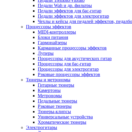
Педали Tremolo/Vibrato
Педали Wah и др. фильтры
Педали эффектов для бас-гитар
Педали эффектов для электрогитар
Чехлы и кейсы для педалей эффектов, педалб
Процессоры эффектов
MIDI-контроллеры
Блоки питания
Гармонайзеры
Карманные процессоры эффектов
Луперы
Процессоры для акустических гитар
Процессоры для бас-гитар
Процессоры для электрогитар
Рэковые процессоры эффектов
Тюнеры и метрономы
Гитарные тюнеры
Камертоны
Метрономы
Педальные тюнеры
Рэковые тюнеры
Тюнеры-клипсы
Универсальные устройства
Хроматические тюнеры
Электрогитары