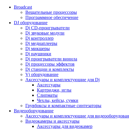
Broadcast
Вещательные процессоры
Программное обеспечение
DJ оборудование
Dj CD-проигрыватели
Dj звуковые модули
Dj контроллер
Dj медиаплееры
Dj микшеры
Dj наушники
Dj проигрыватели винила
Dj процессоры эффектов
Dj станции и комплекты
Vj оборудование
Аксессуары и комплектующие для Dj
Аксессуары
Картриджи, иглы
Слипматы
Чехлы, кейсы, сумки
Грувбоксы и компактные синтезаторы
Видеооборудование
Аксессуары и комплектующие для видеооборудова
Видеокамеры и аксессуары
Аксессуары для видеокамер