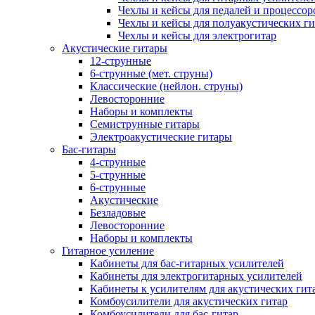
Чехлы и кейсы для педалей и процессор
Чехлы и кейсы для полуакустических ги
Чехлы и кейсы для электрогитар
Акустические гитары
12-струнные
6-струнные (мет. струны)
Классические (нейлон. струны)
Левосторонние
Наборы и комплекты
Семиструнные гитары
Электроакустические гитары
Бас-гитары
4-струнные
5-струнные
6-струнные
Акустические
Безладовые
Левосторонние
Наборы и комплекты
Гитарное усиление
Кабинеты для бас-гитарных усилителей
Кабинеты для электрогитарных усилителей
Кабинеты к усилителям для акустических гит
Комбоусилители для акустических гитар
Комбоусилители для бас-гитар