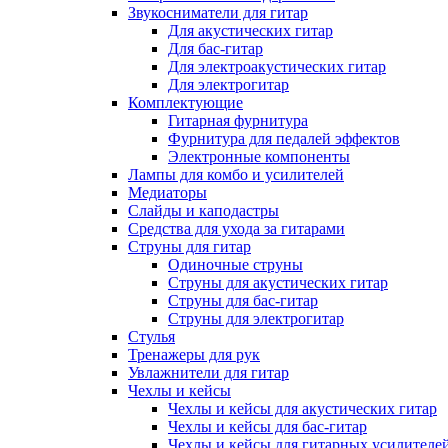
Звукосниматели для гитар
Для акустических гитар
Для бас-гитар
Для электроакустических гитар
Для электрогитар
Комплектующие
Гитарная фурнитура
Фурнитура для педалей эффектов
Электронные компоненты
Лампы для комбо и усилителей
Медиаторы
Слайды и каподастры
Средства для ухода за гитарами
Струны для гитар
Одиночные струны
Струны для акустических гитар
Струны для бас-гитар
Струны для электрогитар
Стулья
Тренажеры для рук
Увлажнители для гитар
Чехлы и кейсы
Чехлы и кейсы для акустических гитар
Чехлы и кейсы для бас-гитар
Чехлы и кейсы для гитарных усилителе