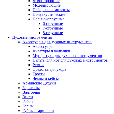
Левосторонние
Моделирующие
Наборы и комплекты
Полуакустические
Цельнокорпусные
6-струнные
7-струнные
8-струнные
Духовые инструменты
Аксессуары для духовых инструментов
Аксессуары
Лигатуры и колпачки
Мундштуки для духовых инструментов
Пульты для нот для духовых инструментов
Ремни
Средства для ухода
Трости
Чехлы и кейсы
Армянские Дудуки
Баритоны
Валторны
Вистл
Гобои
Горны
Губные гармошки