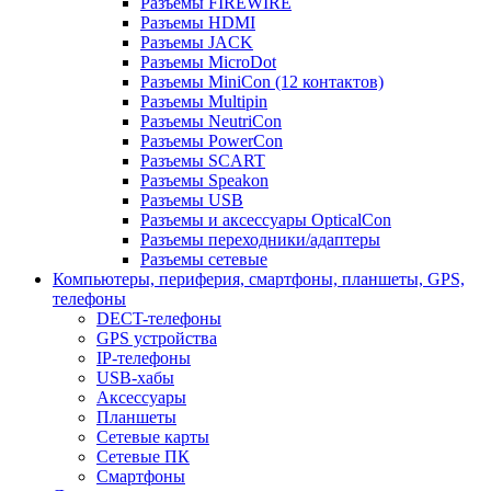
Разъемы FIREWIRE
Разъемы HDMI
Разъемы JACK
Разъемы MicroDot
Разъемы MiniCon (12 контактов)
Разъемы Multipin
Разъемы NeutriCon
Разъемы PowerCon
Разъемы SCART
Разъемы Speakon
Разъемы USB
Разъемы и аксессуары OpticalCon
Разъемы переходники/адаптеры
Разъемы сетевые
Компьютеры, периферия, смартфоны, планшеты, GPS,
телефоны
DECT-телефоны
GPS устройства
IP-телефоны
USB-хабы
Аксессуары
Планшеты
Сетевые карты
Сетевые ПК
Смартфоны