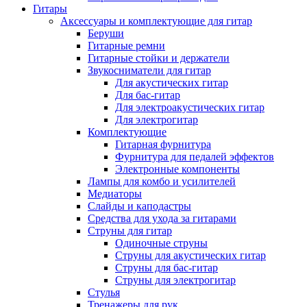
Гитары
Аксессуары и комплектующие для гитар
Беруши
Гитарные ремни
Гитарные стойки и держатели
Звукосниматели для гитар
Для акустических гитар
Для бас-гитар
Для электроакустических гитар
Для электрогитар
Комплектующие
Гитарная фурнитура
Фурнитура для педалей эффектов
Электронные компоненты
Лампы для комбо и усилителей
Медиаторы
Слайды и каподастры
Средства для ухода за гитарами
Струны для гитар
Одиночные струны
Струны для акустических гитар
Струны для бас-гитар
Струны для электрогитар
Стулья
Тренажеры для рук