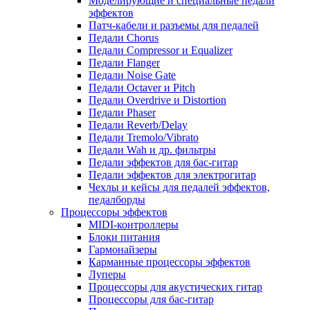
Моделирующие и специальные педали
эффектов
Патч-кабели и разъемы для педалей
Педали Chorus
Педали Compressor и Equalizer
Педали Flanger
Педали Noise Gate
Педали Octaver и Pitch
Педали Overdrive и Distortion
Педали Phaser
Педали Reverb/Delay
Педали Tremolo/Vibrato
Педали Wah и др. фильтры
Педали эффектов для бас-гитар
Педали эффектов для электрогитар
Чехлы и кейсы для педалей эффектов,
педалборды
Процессоры эффектов
MIDI-контроллеры
Блоки питания
Гармонайзеры
Карманные процессоры эффектов
Луперы
Процессоры для акустических гитар
Процессоры для бас-гитар