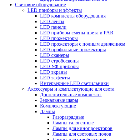
Световое оборудование
LED приборы и эффекты
LED комплекты оборудования
LED ленты
LED панели
LED приборы смены цвета и PAR
LED прожекторы
LED прожекторы с полным движением
LED профильные прожекторы
LED сканеры
LED стробоскопы
LED УФ приборы
LED экраны
LED эффекты
Интерьерные LED светильники
Аксессуары и комплектующие для света
Дополнительные комплекты
Зеркальные шары
Комплектующие
Лампы
Газоразрядные
Лампы галогенные
Лампы для кинопроекторов
Лампы для световых полов
Лампы для стробоскопов