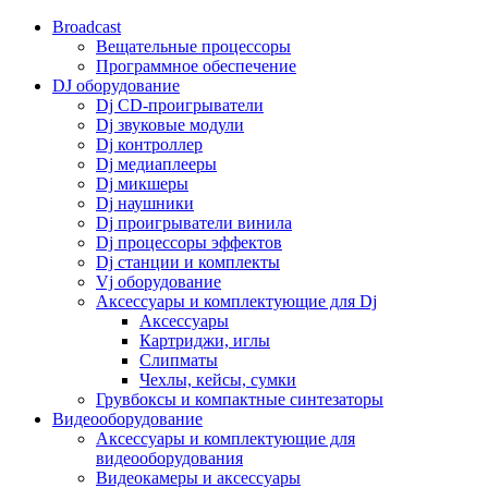
Broadcast
Вещательные процессоры
Программное обеспечение
DJ оборудование
Dj CD-проигрыватели
Dj звуковые модули
Dj контроллер
Dj медиаплееры
Dj микшеры
Dj наушники
Dj проигрыватели винила
Dj процессоры эффектов
Dj станции и комплекты
Vj оборудование
Аксессуары и комплектующие для Dj
Аксессуары
Картриджи, иглы
Слипматы
Чехлы, кейсы, сумки
Грувбоксы и компактные синтезаторы
Видеооборудование
Аксессуары и комплектующие для
видеооборудования
Видеокамеры и аксессуары