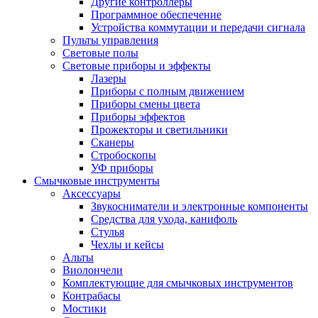
Другие контроллеры
Программное обеспечение
Устройства коммутации и передачи сигнала
Пульты управления
Световые полы
Световые приборы и эффекты
Лазеры
Приборы с полным движением
Приборы смены цвета
Приборы эффектов
Прожекторы и светильники
Сканеры
Стробоскопы
УФ приборы
Смычковые инструменты
Аксессуары
Звукосниматели и электронные компоненты
Средства для ухода, канифоль
Стулья
Чехлы и кейсы
Альты
Виолончели
Комплектующие для смычковых инструментов
Контрабасы
Мостики