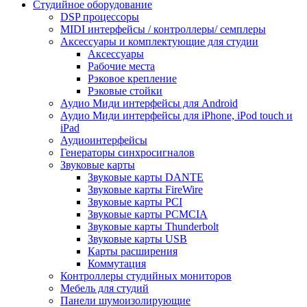
Студийное оборудование
DSP процессоры
MIDI интерфейсы / контроллеры/ семплеры
Аксессуары и комплектующие для студии
Аксессуары
Рабочие места
Рэковое крепление
Рэковые стойки
Аудио Миди интерфейсы для Android
Аудио Миди интерфейсы для iPhone, iPod touch и
iPad
Аудиоинтерфейсы
Генераторы синхросигналов
Звуковые карты
Звуковые карты DANTE
Звуковые карты FireWire
Звуковые карты PCI
Звуковые карты PCMCIA
Звуковые карты Thunderbolt
Звуковые карты USB
Карты расширения
Коммутация
Контроллеры студийных мониторов
Мебель для студий
Панели шумоизолирующие