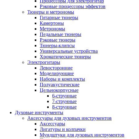
Процессоры для электрогитар
Рэковые процессоры эффектов
Тюнеры и метрономы
Гитарные тюнеры
Камертоны
Метрономы
Педальные тюнеры
Рэковые тюнеры
Тюнеры-клипсы
Универсальные устройства
Хроматические тюнеры
Электрогитары
Левосторонние
Моделирующие
Наборы и комплекты
Полуакустические
Цельнокорпусные
6-струнные
7-струнные
8-струнные
Духовые инструменты
Аксессуары для духовых инструментов
Аксессуары
Лигатуры и колпачки
Мундштуки для духовых инструментов