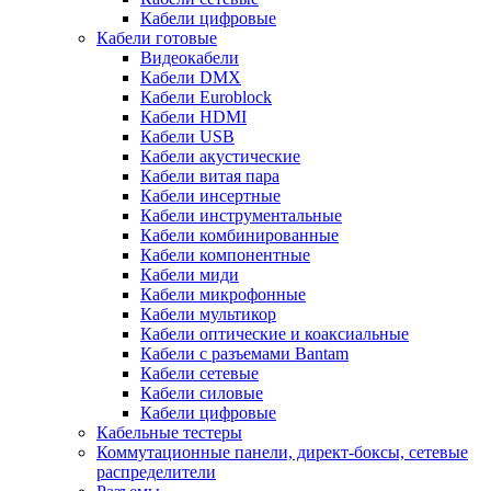
Кабели цифровые
Кабели готовые
Видеокабели
Кабели DMX
Кабели Euroblock
Кабели HDMI
Кабели USB
Кабели акустические
Кабели витая пара
Кабели инсертные
Кабели инструментальные
Кабели комбинированные
Кабели компонентные
Кабели миди
Кабели микрофонные
Кабели мультикор
Кабели оптические и коаксиальные
Кабели с разъемами Bantam
Кабели сетевые
Кабели силовые
Кабели цифровые
Кабельные тестеры
Коммутационные панели, директ-боксы, сетевые
распределители