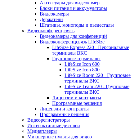
Аксессуары для видеокамер
Блоки питания и аккумуляторы
Видеокамеры
Держатели
Штативы, моноподы и пьедесталы
Видеоконференцсвязь
Видеокамеры для конференций
Видеоконференцсвязь LifeSize
LifeSize Express 220 - Персональные
терминалы ВКС
Групповые терминалы
LifeSize Icon 600
LifeSize Icon 800
LifeSize Room 220 - Групповые
терминалы ВКС
LifeSize Team 220 - Групповые
терминалы ВКС
Лицензии и контракты
Программные решения
Лицензии и контракты
Программные решения
Видеорегистраторы
Интерактивные дисплеи
Медиаплееры
Микшерные пульты для видео