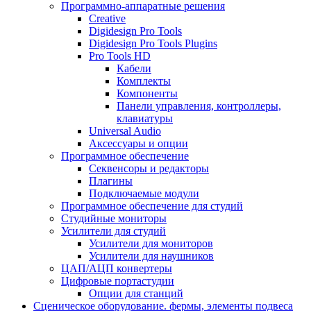
Программно-аппаратные решения
Creative
Digidesign Pro Tools
Digidesign Pro Tools Plugins
Pro Tools HD
Кабели
Комплекты
Компоненты
Панели управления, контроллеры,
клавиатуры
Universal Audio
Аксессуары и опции
Программное обеспечение
Cеквенсоры и редакторы
Плагины
Подключаемые модули
Программное обеспечение для студий
Студийные мониторы
Усилители для студий
Усилители для мониторов
Усилители для наушников
ЦАП/АЦП конвертеры
Цифровые портастудии
Опции для станций
Сценическое оборудование. фермы, элементы подвеса