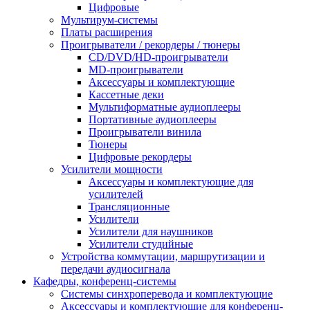
Цифровые
Мультирум-системы
Платы расширения
Проигрыватели / рекордеры / тюнеры
CD/DVD/HD-проигрыватели
MD-проигрыватели
Аксессуары и комплектующие
Кассетные деки
Мультиформатные аудиоплееры
Портативные аудиоплееры
Проигрыватели винила
Тюнеры
Цифровые рекордеры
Усилители мощности
Аксессуары и комплектующие для
усилителей
Трансляционные
Усилители
Усилители для наушников
Усилители студийные
Устройства коммутации, маршрутизации и
передачи аудиосигнала
Кафедры, конференц-системы
Cистемы синхроперевода и комплектующие
Аксессуары и комплектующие для конференц-