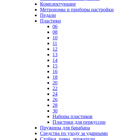
Комплектующие
Метрономы и приборы настройки
Педали
Пластики
06
08
10
11
12
13
14
15
16
18
20
22
24
26
28
30
Наборы пластиков
Пластики для перкуссии
Пружины для барабана
Средства по уходу за ударными
Стойки, рамы, держатели