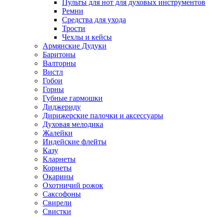
Пульты для нот для духовых инструментов
Ремни
Средства для ухода
Трости
Чехлы и кейсы
Армянские Дудуки
Баритоны
Валторны
Вистл
Гобои
Горны
Губные гармошки
Диджериду
Дирижерские палочки и аксессуары
Духовая мелодика
Жалейки
Индейские флейты
Казу
Кларнеты
Корнеты
Окарины
Охотничий рожок
Саксофоны
Свирели
Свистки