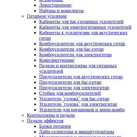
Левосторонние
Наборы и комплекты
Гитарное усиление
Кабинеты для бас-гитарных усилителей
Кабинеты для электрогитарных усилителей
Кабинеты к усилителям для акустических
гитар
Комбоусилители для акустических гитар
Комбоусилители для бас-гитар
Комбоусилители для электрогитар
Комплектующие
Педали и контроллеры для гитарных
усилителей
Предусилители для акустических гитар
Предусилители для бас-гитар
Предусилители для электрогитар
Стойки для комбоусилителей
Усилители `голова` для бас-гитар
Усилители `голова` для электрогитар
Усилители для наушников и мини-комбо
Контроллеры и педали
Педали эффектов
Блоки питания
Лайн-селекторы и маршрутизаторы