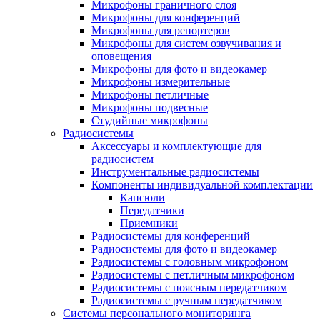
Микрофоны граничного слоя
Микрофоны для конференций
Микрофоны для репортеров
Микрофоны для систем озвучивания и
оповещения
Микрофоны для фото и видеокамер
Микрофоны измерительные
Микрофоны петличные
Микрофоны подвесные
Студийные микрофоны
Радиосистемы
Аксессуары и комплектующие для
радиосистем
Инструментальные радиосистемы
Компоненты индивидуальной комплектации
Капсюли
Передатчики
Приемники
Радиосистемы для конференций
Радиосистемы для фото и видеокамер
Радиосистемы с головным микрофоном
Радиосистемы с петличным микрофоном
Радиосистемы с поясным передатчиком
Радиосистемы с ручным передатчиком
Системы персонального мониторинга