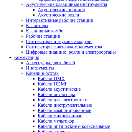
Акустические клавишные инструменты
Акустические пианино
Акустические рояли
Интерактивные рабочие станции
Клавитары
Клавишные комбо
Рабочие станции
Синтезаторы и звуковые модули
Синтезаторы с автоаккомпанементом
Цифровые пианино, рояли и электроорганы
Коммутация
Аксессуары для кабелей
Инструменты
Кабели в бухтах
Кабели DMX
Кабели HDMI
Кабели акустические
Кабели витая пара
Кабели для электроники
Кабели инструментальные
Кабели комбинированные
Кабели микрофонные
Кабели мультикор
Кабели оптические и коаксиальные
Кабели сетевые