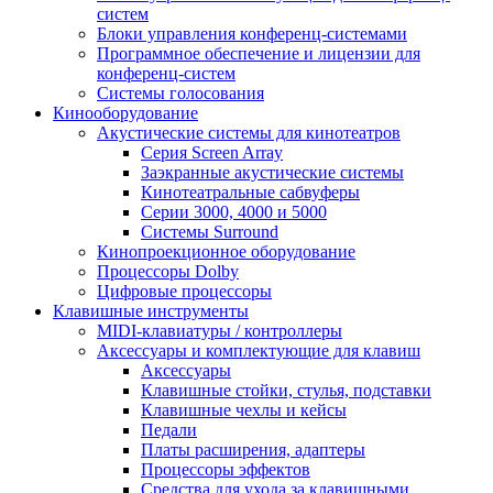
систем
Блоки управления конференц-системами
Программное обеспечение и лицензии для
конференц-систем
Системы голосования
Кинооборудование
Акустические системы для кинотеатров
Cерия Screen Array
Заэкранные акустические системы
Кинотеатральные сабвуферы
Серии 3000, 4000 и 5000
Системы Surround
Кинопроекционное оборудование
Процессоры Dolby
Цифровые процессоры
Клавишные инструменты
MIDI-клавиатуры / контроллеры
Аксессуары и комплектующие для клавиш
Аксессуары
Клавишные стойки, стулья, подставки
Клавишные чехлы и кейсы
Педали
Платы расширения, адаптеры
Процессоры эффектов
Средства для ухода за клавишными