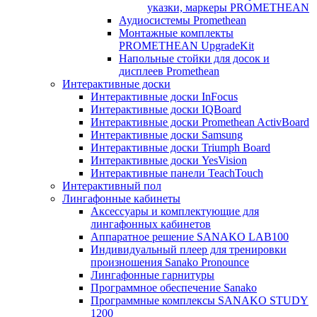
указки, маркеры PROMETHEAN
Аудиосистемы Promethean
Монтажные комплекты
PROMETHEAN UpgradeKit
Напольные стойки для досок и
дисплеев Promethean
Интерактивные доски
Интерактивные доски InFocus
Интерактивные доски IQBoard
Интерактивные доски Promethean ActivBoard
Интерактивные доски Samsung
Интерактивные доски Triumph Board
Интерактивные доски YesVision
Интерактивные панели TeachTouch
Интерактивный пол
Лингафонные кабинеты
Аксессуары и комплектующие для
лингафонных кабинетов
Аппаратное решение SANAKO LAB100
Индивидуальный плеер для тренировки
произношения Sanako Pronounce
Лингафонные гарнитуры
Программное обеспечение Sanako
Программные комплексы SANAKO STUDY
1200