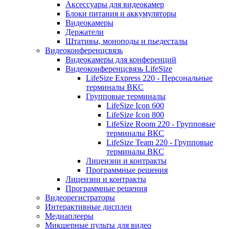
Аксессуары для видеокамер
Блоки питания и аккумуляторы
Видеокамеры
Держатели
Штативы, моноподы и пьедесталы
Видеоконференцсвязь
Видеокамеры для конференций
Видеоконференцсвязь LifeSize
LifeSize Express 220 - Персональные
терминалы ВКС
Групповые терминалы
LifeSize Icon 600
LifeSize Icon 800
LifeSize Room 220 - Групповые
терминалы ВКС
LifeSize Team 220 - Групповые
терминалы ВКС
Лицензии и контракты
Программные решения
Лицензии и контракты
Программные решения
Видеорегистраторы
Интерактивные дисплеи
Медиаплееры
Микшерные пульты для видео