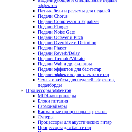
Моделирующие и специальные педали
эффектов
Патч-кабели и разъемы для педалей
Педали Chorus
Педали Compressor и Equalizer
Педали Flanger
Педали Noise Gate
Педали Octaver и Pitch
Педали Overdrive и Distortion
Педали Phaser
Педали Reverb/Delay
Педали Tremolo/Vibrato
Педали Wah и др. фильтры
Педали эффектов для бас-гитар
Педали эффектов для электрогитар
Чехлы и кейсы для педалей эффектов,
педалборды
Процессоры эффектов
MIDI-контроллеры
Блоки питания
Гармонайзеры
Карманные процессоры эффектов
Луперы
Процессоры для акустических гитар
Процессоры для бас-гитар