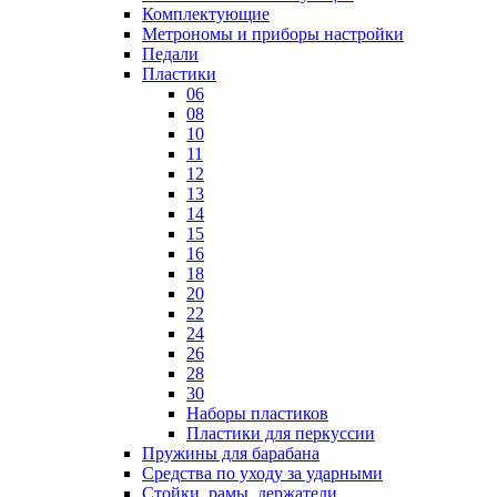
Комплектующие
Метрономы и приборы настройки
Педали
Пластики
06
08
10
11
12
13
14
15
16
18
20
22
24
26
28
30
Наборы пластиков
Пластики для перкуссии
Пружины для барабана
Средства по уходу за ударными
Стойки, рамы, держатели