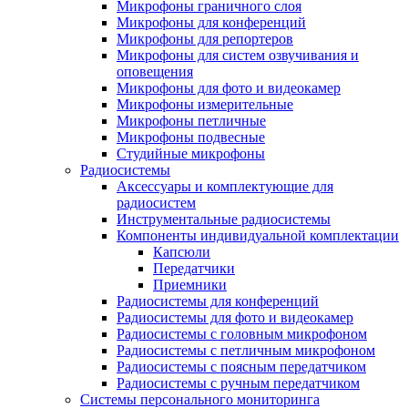
Микрофоны граничного слоя
Микрофоны для конференций
Микрофоны для репортеров
Микрофоны для систем озвучивания и
оповещения
Микрофоны для фото и видеокамер
Микрофоны измерительные
Микрофоны петличные
Микрофоны подвесные
Студийные микрофоны
Радиосистемы
Аксессуары и комплектующие для
радиосистем
Инструментальные радиосистемы
Компоненты индивидуальной комплектации
Капсюли
Передатчики
Приемники
Радиосистемы для конференций
Радиосистемы для фото и видеокамер
Радиосистемы с головным микрофоном
Радиосистемы с петличным микрофоном
Радиосистемы с поясным передатчиком
Радиосистемы с ручным передатчиком
Системы персонального мониторинга