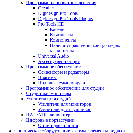
Программно-аппаратные решения
Creative
Digidesign Pro Tools
Digidesign Pro Tools Plugins
Pro Tools HD
Кабели
Комплекты
Компоненты
Панели управления, контроллеры,
клавиатуры
Universal Audio
Аксессуары и опции
Программное обеспечение
Cеквенсоры и редакторы
Плагины
Подключаемые модули
Программное обеспечение для студий
Студийные мониторы
Усилители для студий
Усилители для мониторов
Усилители для наушников
ЦАП/АЦП конвертеры
Цифровые портастудии
Опции для станций
Сценическое оборудование. фермы, элементы подвеса