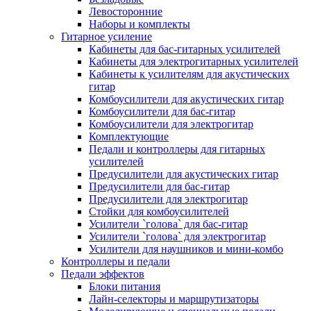
Левосторонние
Наборы и комплекты
Гитарное усиление
Кабинеты для бас-гитарных усилителей
Кабинеты для электрогитарных усилителей
Кабинеты к усилителям для акустических
гитар
Комбоусилители для акустических гитар
Комбоусилители для бас-гитар
Комбоусилители для электрогитар
Комплектующие
Педали и контроллеры для гитарных
усилителей
Предусилители для акустических гитар
Предусилители для бас-гитар
Предусилители для электрогитар
Стойки для комбоусилителей
Усилители `голова` для бас-гитар
Усилители `голова` для электрогитар
Усилители для наушников и мини-комбо
Контроллеры и педали
Педали эффектов
Блоки питания
Лайн-селекторы и маршрутизаторы