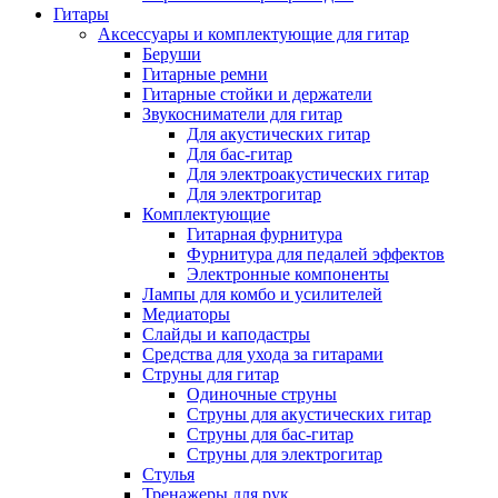
Гитары
Аксессуары и комплектующие для гитар
Беруши
Гитарные ремни
Гитарные стойки и держатели
Звукосниматели для гитар
Для акустических гитар
Для бас-гитар
Для электроакустических гитар
Для электрогитар
Комплектующие
Гитарная фурнитура
Фурнитура для педалей эффектов
Электронные компоненты
Лампы для комбо и усилителей
Медиаторы
Слайды и каподастры
Средства для ухода за гитарами
Струны для гитар
Одиночные струны
Струны для акустических гитар
Струны для бас-гитар
Струны для электрогитар
Стулья
Тренажеры для рук