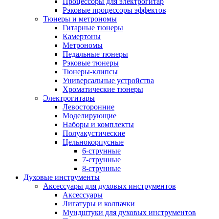
Процессоры для электрогитар
Рэковые процессоры эффектов
Тюнеры и метрономы
Гитарные тюнеры
Камертоны
Метрономы
Педальные тюнеры
Рэковые тюнеры
Тюнеры-клипсы
Универсальные устройства
Хроматические тюнеры
Электрогитары
Левосторонние
Моделирующие
Наборы и комплекты
Полуакустические
Цельнокорпусные
6-струнные
7-струнные
8-струнные
Духовые инструменты
Аксессуары для духовых инструментов
Аксессуары
Лигатуры и колпачки
Мундштуки для духовых инструментов