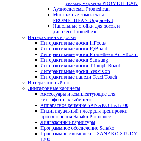
указки, маркеры PROMETHEAN
Аудиосистемы Promethean
Монтажные комплекты
PROMETHEAN UpgradeKit
Напольные стойки для досок и
дисплеев Promethean
Интерактивные доски
Интерактивные доски InFocus
Интерактивные доски IQBoard
Интерактивные доски Promethean ActivBoard
Интерактивные доски Samsung
Интерактивные доски Triumph Board
Интерактивные доски YesVision
Интерактивные панели TeachTouch
Интерактивный пол
Лингафонные кабинеты
Аксессуары и комплектующие для
лингафонных кабинетов
Аппаратное решение SANAKO LAB100
Индивидуальный плеер для тренировки
произношения Sanako Pronounce
Лингафонные гарнитуры
Программное обеспечение Sanako
Программные комплексы SANAKO STUDY
1200