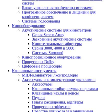
систем
Блоки управления конференц-системами
Программное обеспечение и лицензии для
конференц-систем
Системы голосования
Кинооборудование
Акустические системы для кинотеатров
Cерия Screen Array
Заэкранные акустические системы
Кинотеатральные сабвуферы
Серии 3000, 4000 и 5000
Системы Surround
Кинопроекционное оборудование
Процессоры Dolby
Цифровые процессоры
Клавишные инструменты
MIDI-клавиатуры / контроллеры
Аксессуары и комплектующие для клавиш
Аксессуары
Клавишные стойки, стулья, подставки
Клавишные чехлы и кейсы
Педали
Платы расширения, адаптеры
Процессоры эффектов
Средства для ухода за клавишными