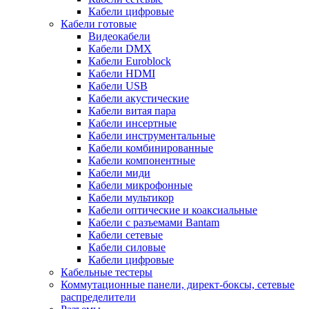
Кабели цифровые
Кабели готовые
Видеокабели
Кабели DMX
Кабели Euroblock
Кабели HDMI
Кабели USB
Кабели акустические
Кабели витая пара
Кабели инсертные
Кабели инструментальные
Кабели комбинированные
Кабели компонентные
Кабели миди
Кабели микрофонные
Кабели мультикор
Кабели оптические и коаксиальные
Кабели с разъемами Bantam
Кабели сетевые
Кабели силовые
Кабели цифровые
Кабельные тестеры
Коммутационные панели, директ-боксы, сетевые
распределители