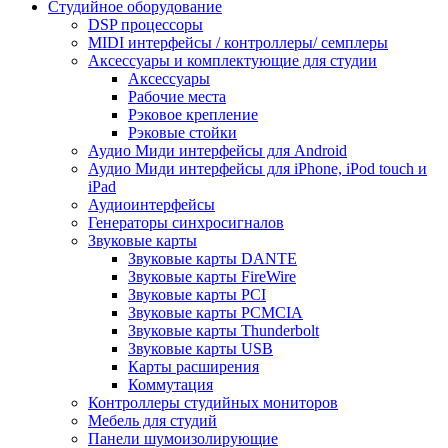
Студийное оборудование
DSP процессоры
MIDI интерфейсы / контроллеры/ семплеры
Аксессуары и комплектующие для студии
Аксессуары
Рабочие места
Рэковое крепление
Рэковые стойки
Аудио Миди интерфейсы для Android
Аудио Миди интерфейсы для iPhone, iPod touch и
iPad
Аудиоинтерфейсы
Генераторы синхросигналов
Звуковые карты
Звуковые карты DANTE
Звуковые карты FireWire
Звуковые карты PCI
Звуковые карты PCMCIA
Звуковые карты Thunderbolt
Звуковые карты USB
Карты расширения
Коммутация
Контроллеры студийных мониторов
Мебель для студий
Панели шумоизолирующие