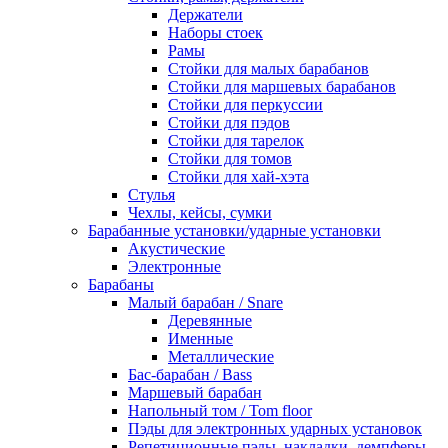
Держатели
Наборы стоек
Рамы
Стойки для малых барабанов
Стойки для маршевых барабанов
Стойки для перкуссии
Стойки для пэдов
Стойки для тарелок
Стойки для томов
Стойки для хай-хэта
Стулья
Чехлы, кейсы, сумки
Барабанные установки/ударные установки
Акустические
Электронные
Барабаны
Mалый барабан / Snare
Деревянные
Именные
Металлические
Бас-барабан / Bass
Маршевый барабан
Напольный том / Tom floor
Пэды для электронных ударных установок
Репетиционные пэды, накладки, демпферы,