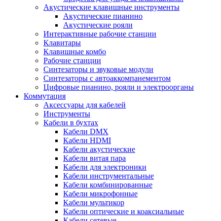
Акустические клавишные инструменты
Акустические пианино
Акустические рояли
Интерактивные рабочие станции
Клавитары
Клавишные комбо
Рабочие станции
Синтезаторы и звуковые модули
Синтезаторы с автоаккомпанементом
Цифровые пианино, рояли и электроорганы
Коммутация
Аксессуары для кабелей
Инструменты
Кабели в бухтах
Кабели DMX
Кабели HDMI
Кабели акустические
Кабели витая пара
Кабели для электроники
Кабели инструментальные
Кабели комбинированные
Кабели микрофонные
Кабели мультикор
Кабели оптические и коаксиальные
Кабели сетевые