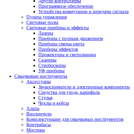
Другие контроллеры
Программное обеспечение
Устройства коммутации и передачи сигнала
Пульты управления
Световые полы
Световые приборы и эффекты
Лазеры
Приборы с полным движением
Приборы смены цвета
Приборы эффектов
Прожекторы и светильники
Сканеры
Стробоскопы
УФ приборы
Смычковые инструменты
Аксессуары
Звукосниматели и электронные компоненты
Средства для ухода, канифоль
Стулья
Чехлы и кейсы
Альты
Виолончели
Комплектующие для смычковых инструментов
Контрабасы
Мостики