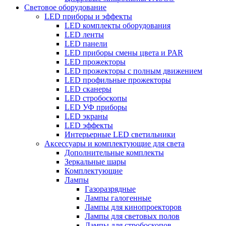
Световое оборудование
LED приборы и эффекты
LED комплекты оборудования
LED ленты
LED панели
LED приборы смены цвета и PAR
LED прожекторы
LED прожекторы с полным движением
LED профильные прожекторы
LED сканеры
LED стробоскопы
LED УФ приборы
LED экраны
LED эффекты
Интерьерные LED светильники
Аксессуары и комплектующие для света
Дополнительные комплекты
Зеркальные шары
Комплектующие
Лампы
Газоразрядные
Лампы галогенные
Лампы для кинопроекторов
Лампы для световых полов
Лампы для стробоскопов