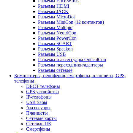
Разъемы FIREWIRE
Разъемы HDMI
Разъемы JACK
Разъемы MicroDot
Разъемы MiniCon (12 контактов)
Разъемы Multipin
Разъемы NeutriCon
Разъемы PowerCon
Разъемы SCART
Разъемы Speakon
Разъемы USB
Разъемы и аксессуары OpticalCon
Разъемы переходники/адаптеры
Разъемы сетевые
Компьютеры, периферия, смартфоны, планшеты, GPS,
телефоны
DECT-телефоны
GPS устройства
IP-телефоны
USB-хабы
Аксессуары
Планшеты
Сетевые карты
Сетевые ПК
Смартфоны