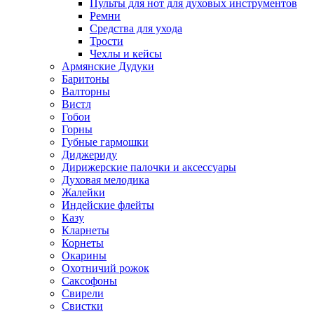
Пульты для нот для духовых инструментов
Ремни
Средства для ухода
Трости
Чехлы и кейсы
Армянские Дудуки
Баритоны
Валторны
Вистл
Гобои
Горны
Губные гармошки
Диджериду
Дирижерские палочки и аксессуары
Духовая мелодика
Жалейки
Индейские флейты
Казу
Кларнеты
Корнеты
Окарины
Охотничий рожок
Саксофоны
Свирели
Свистки