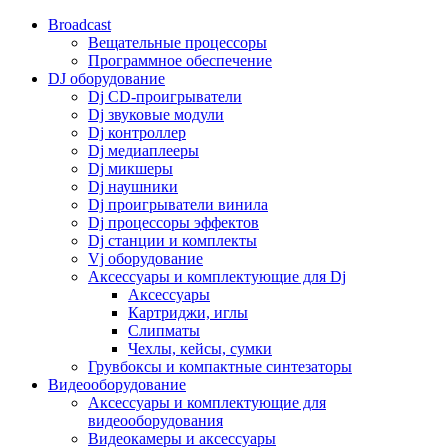
Broadcast
Вещательные процессоры
Программное обеспечение
DJ оборудование
Dj CD-проигрыватели
Dj звуковые модули
Dj контроллер
Dj медиаплееры
Dj микшеры
Dj наушники
Dj проигрыватели винила
Dj процессоры эффектов
Dj станции и комплекты
Vj оборудование
Аксессуары и комплектующие для Dj
Аксессуары
Картриджи, иглы
Слипматы
Чехлы, кейсы, сумки
Грувбоксы и компактные синтезаторы
Видеооборудование
Аксессуары и комплектующие для
видеооборудования
Видеокамеры и аксессуары