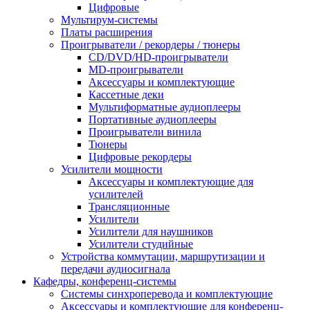
Цифровые
Мультирум-системы
Платы расширения
Проигрыватели / рекордеры / тюнеры
CD/DVD/HD-проигрыватели
MD-проигрыватели
Аксессуары и комплектующие
Кассетные деки
Мультиформатные аудиоплееры
Портативные аудиоплееры
Проигрыватели винила
Тюнеры
Цифровые рекордеры
Усилители мощности
Аксессуары и комплектующие для
усилителей
Трансляционные
Усилители
Усилители для наушников
Усилители студийные
Устройства коммутации, маршрутизации и
передачи аудиосигнала
Кафедры, конференц-системы
Cистемы синхроперевода и комплектующие
Аксессуары и комплектующие для конференц-