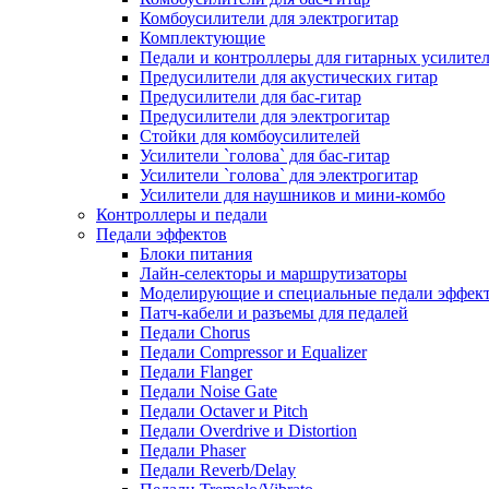
Комбоусилители для электрогитар
Комплектующие
Педали и контроллеры для гитарных усилите
Предусилители для акустических гитар
Предусилители для бас-гитар
Предусилители для электрогитар
Стойки для комбоусилителей
Усилители `голова` для бас-гитар
Усилители `голова` для электрогитар
Усилители для наушников и мини-комбо
Контроллеры и педали
Педали эффектов
Блоки питания
Лайн-селекторы и маршрутизаторы
Моделирующие и специальные педали эффек
Патч-кабели и разъемы для педалей
Педали Chorus
Педали Compressor и Equalizer
Педали Flanger
Педали Noise Gate
Педали Octaver и Pitch
Педали Overdrive и Distortion
Педали Phaser
Педали Reverb/Delay