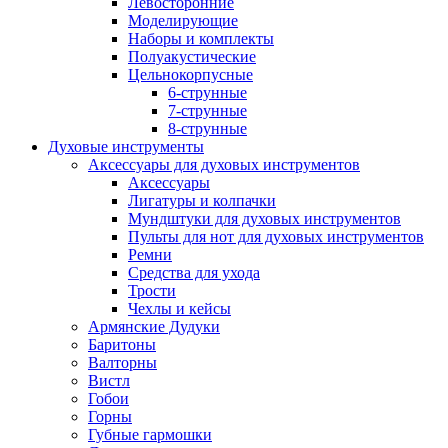
Левосторонние
Моделирующие
Наборы и комплекты
Полуакустические
Цельнокорпусные
6-струнные
7-струнные
8-струнные
Духовые инструменты
Аксессуары для духовых инструментов
Аксессуары
Лигатуры и колпачки
Мундштуки для духовых инструментов
Пульты для нот для духовых инструментов
Ремни
Средства для ухода
Трости
Чехлы и кейсы
Армянские Дудуки
Баритоны
Валторны
Вистл
Гобои
Горны
Губные гармошки