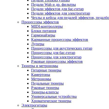
Педали Tremolo/Vibrato
Педали Wah и др. фильтры
Педали эффектов для бас-гитар
Педали эффектов для электрогитар
Чехлы и кейсы для педалей эффектов, педалб
Процессоры эффектов
MIDI-контроллеры
Блоки питания
Гармонайзеры
Карманные процессоры эффектов
Луперы
Процессоры для акустических гитар
Процессоры для бас-гитар
Процессоры для электрогитар
Рэковые процессоры эффектов
Тюнеры и метрономы
Гитарные тюнеры
Камертоны
Метрономы
Педальные тюнеры
Рэковые тюнеры
Тюнеры-клипсы
Универсальные устройства
Хроматические тюнеры
Электрогитары