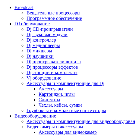
Broadcast
Вещательные процессоры
Программное обеспечение
DJ оборудование
Dj CD-проигрыватели
Dj звуковые модули
Dj контроллер
Dj медиаплееры
Dj микшеры
Dj наушники
Dj проигрыватели винила
Dj процессоры эффектов
Dj станции и комплекты
Vj оборудование
Аксессуары и комплектующие для Dj
Аксессуары
Картриджи, иглы
Слипматы
Чехлы, кейсы, сумки
Грувбоксы и компактные синтезаторы
Видеооборудование
Аксессуары и комплектующие для видеооборудова
Видеокамеры и аксессуары
Аксессуары для видеокамер