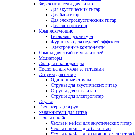
Звукосниматели для гитар
Для акустических гитар
Для бас-гитар
Для электроакустических гитар
Для электрогитар
Комплектующие
Гитарная фурнитура
Фурнитура для педалей эффектов
Электронные компоненты
Лампы для комбо и усилителей
Медиаторы
Слайды и каподастры
Средства для ухода за гитарами
Струны для гитар
Одиночные струны
Струны для акустических гитар
Струны для бас-гитар
Струны для электрогитар
Стулья
Тренажеры для рук
Увлажнители для гитар
Чехлы и кейсы
Чехлы и кейсы для акустических гитар
Чехлы и кейсы для бас-гитар
Чехлы и кейсы для гитарных усилителе