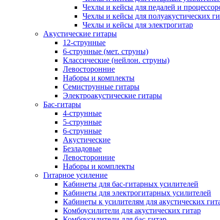
Чехлы и кейсы для педалей и процессор
Чехлы и кейсы для полуакустических ги
Чехлы и кейсы для электрогитар
Акустические гитары
12-струнные
6-струнные (мет. струны)
Классические (нейлон. струны)
Левосторонние
Наборы и комплекты
Семиструнные гитары
Электроакустические гитары
Бас-гитары
4-струнные
5-струнные
6-струнные
Акустические
Безладовые
Левосторонние
Наборы и комплекты
Гитарное усиление
Кабинеты для бас-гитарных усилителей
Кабинеты для электрогитарных усилителей
Кабинеты к усилителям для акустических гит
Комбоусилители для акустических гитар
Комбоусилители для бас-гитар