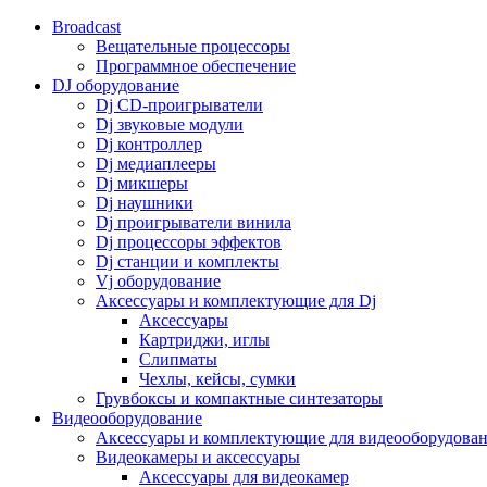
Broadcast
Вещательные процессоры
Программное обеспечение
DJ оборудование
Dj CD-проигрыватели
Dj звуковые модули
Dj контроллер
Dj медиаплееры
Dj микшеры
Dj наушники
Dj проигрыватели винила
Dj процессоры эффектов
Dj станции и комплекты
Vj оборудование
Аксессуары и комплектующие для Dj
Аксессуары
Картриджи, иглы
Слипматы
Чехлы, кейсы, сумки
Грувбоксы и компактные синтезаторы
Видеооборудование
Аксессуары и комплектующие для видеооборудова
Видеокамеры и аксессуары
Аксессуары для видеокамер