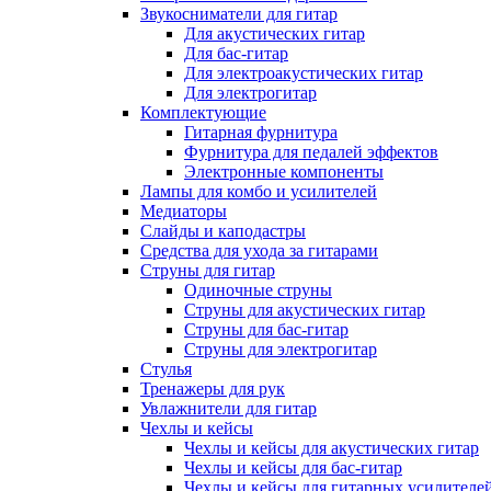
Звукосниматели для гитар
Для акустических гитар
Для бас-гитар
Для электроакустических гитар
Для электрогитар
Комплектующие
Гитарная фурнитура
Фурнитура для педалей эффектов
Электронные компоненты
Лампы для комбо и усилителей
Медиаторы
Слайды и каподастры
Средства для ухода за гитарами
Струны для гитар
Одиночные струны
Струны для акустических гитар
Струны для бас-гитар
Струны для электрогитар
Стулья
Тренажеры для рук
Увлажнители для гитар
Чехлы и кейсы
Чехлы и кейсы для акустических гитар
Чехлы и кейсы для бас-гитар
Чехлы и кейсы для гитарных усилителе