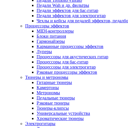
Педали Tremolo/Vibrato
Педали Wah и др. фильтры
Педали эффектов для бас-гитар
Педали эффектов для электрогитар
Чехлы и кейсы для педалей эффектов, педалб
Процессоры эффектов
MIDI-контроллеры
Блоки питания
Гармонайзеры
Карманные процессоры эффектов
Луперы
Процессоры для акустических гитар
Процессоры для бас-гитар
Процессоры для электрогитар
Рэковые процессоры эффектов
Тюнеры и метрономы
Гитарные тюнеры
Камертоны
Метрономы
Педальные тюнеры
Рэковые тюнеры
Тюнеры-клипсы
Универсальные устройства
Хроматические тюнеры
Электрогитары