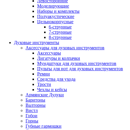
Левосторонние
Моделирующие
Наборы и комплекты
Полуакустические
Цельнокорпусные
6-струнные
7-струнные
8-струнные
Духовые инструменты
Аксессуары для духовых инструментов
Аксессуары
Лигатуры и колпачки
Мундштуки для духовых инструментов
Пульты для нот для духовых инструментов
Ремни
Средства для ухода
Трости
Чехлы и кейсы
Армянские Дудуки
Баритоны
Валторны
Вистл
Гобои
Горны
Губные гармошки