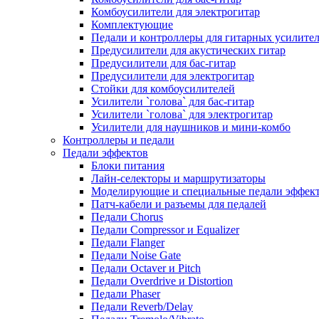
Комбоусилители для электрогитар
Комплектующие
Педали и контроллеры для гитарных усилите
Предусилители для акустических гитар
Предусилители для бас-гитар
Предусилители для электрогитар
Стойки для комбоусилителей
Усилители `голова` для бас-гитар
Усилители `голова` для электрогитар
Усилители для наушников и мини-комбо
Контроллеры и педали
Педали эффектов
Блоки питания
Лайн-селекторы и маршрутизаторы
Моделирующие и специальные педали эффек
Патч-кабели и разъемы для педалей
Педали Chorus
Педали Compressor и Equalizer
Педали Flanger
Педали Noise Gate
Педали Octaver и Pitch
Педали Overdrive и Distortion
Педали Phaser
Педали Reverb/Delay