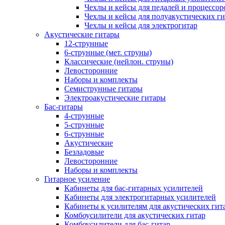
Чехлы и кейсы для педалей и процессор
Чехлы и кейсы для полуакустических ги
Чехлы и кейсы для электрогитар
Акустические гитары
12-струнные
6-струнные (мет. струны)
Классические (нейлон. струны)
Левосторонние
Наборы и комплекты
Семиструнные гитары
Электроакустические гитары
Бас-гитары
4-струнные
5-струнные
6-струнные
Акустические
Безладовые
Левосторонние
Наборы и комплекты
Гитарное усиление
Кабинеты для бас-гитарных усилителей
Кабинеты для электрогитарных усилителей
Кабинеты к усилителям для акустических гит
Комбоусилители для акустических гитар
Комбоусилители для бас-гитар