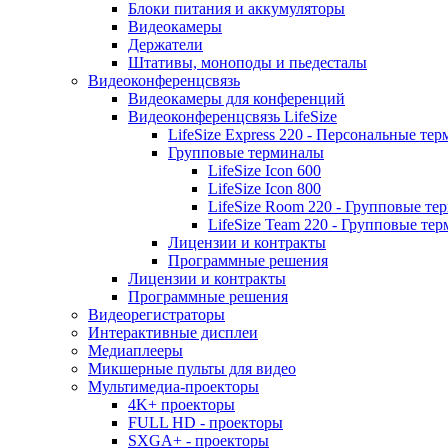
Блоки питания и аккумуляторы
Видеокамеры
Держатели
Штативы, моноподы и пьедесталы
Видеоконференцсвязь
Видеокамеры для конференций
Видеоконференцсвязь LifeSize
LifeSize Express 220 - Персональные т
Групповые терминалы
LifeSize Icon 600
LifeSize Icon 800
LifeSize Room 220 - Групповые т
LifeSize Team 220 - Групповые т
Лицензии и контракты
Программные решения
Лицензии и контракты
Программные решения
Видеорегистраторы
Интерактивные дисплеи
Медиаплееры
Микшерные пульты для видео
Мультимедиа-проекторы
4K+ проекторы
FULL HD - проекторы
SXGA+ - проекторы